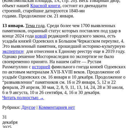
(Комсомольская площадь, 1А, стр. 20). Весь Товарный двор,
объект нашей
Красной книги
, состоит из двенадцати
строений, старейшие датируются 1840-ми
годами. Продолжение см. 21 января.
13 января.
Тема года
. Среди более чем 1700 выявленных
памятников, охранный статус которых поставлен под удар в
конце 2024 года
новой
редакцией городского закона, есть
усадьба князей Одоевских в Большом Черкасском переулке, 4.
Это выявленный памятник, прошедший историко-культурную
экспертизу
для отнесения к Единому реестру еще в 2019 году.
Однако решение Мосгорнаследия по экспертизе не было
своевременно принято. На нашем сайте — Рустам
Рахматуллин с
историей
фамильного гнезда князей Одоевских
по актовым материалам XVII-XVIII веков. Продолжение об
усадьбе Одоевских см. 16 января и 10 декабря. Продолжение о
“развыявлении” памятников см. 16 и 29 января, 5, 12 и 22
февраля, 29 апреля, 30 мая, 2, 8, 9, 11, 13, 14, 24, 28 и 30 июля,
6 и 9 августа, 10 и 26 сентября, 4, 16 и 30 декабря.
Читать полностью →
Рубрики:
Другое
|
Комментариев нет
31
декабря
2025