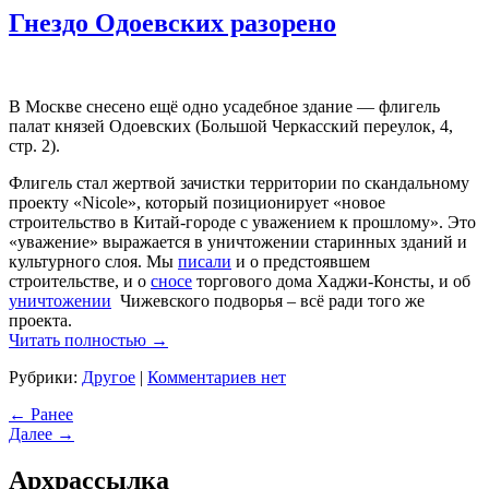
Гнездо Одоевских разорено
В Москве снесено ещё одно усадебное здание — флигель
палат князей Одоевских (Большой Черкасский переулок, 4,
стр. 2).
Флигель стал жертвой зачистки территории по скандальному
проекту «Nicole», который позиционирует «новое
строительство в Китай-городе с уважением к прошлому». Это
«уважение» выражается в уничтожении старинных зданий и
культурного слоя. Мы
писали
и о предстоявшем
строительстве, и о
сносе
торгового дома Хаджи-Консты, и об
уничтожении
Чижевского подворья – всё ради того же
проекта.
Читать полностью →
Рубрики:
Другое
|
Комментариев нет
← Ранее
Далее →
Арх
рассылка