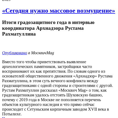
«Сегодня нужно массовое возмущение»
Итоги градозащитного года в интервью
координатора
Арх
надзора Рустама
Рахматуллина
Опубликовано
в МосквичMag
Вместо того чтобы приветствовать выявление
археологических памятников, застройщики часто
воспринимают их как препятствия. По словам одного из
основателей общественного движения «
Арх
надзор» Рустама
Рахматуллина, в этом суть вечного конфликта между
градозащитниками с одной стороны и строителями с другой.
Рустам Рахматуллин рассказал «Москвич Mag» о том, как
градозащитникам удалось отстоять Шуховскую башню,
почему с 2019 года в Москве не пополняется перечень
объектов культурного наследия и что прямо сейчас
происходит с Сетуньским кирпичным заводом XVII века в
Потылихе.