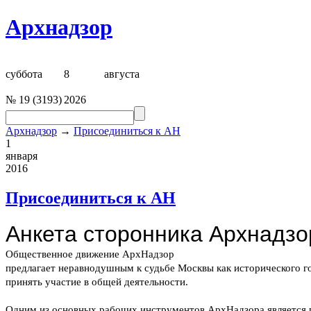
Архнадзор
суббота
8
августа
№
19
(
3193
)
2026
Архнадзор
→
Присоединиться к АН
1
января
2016
Присоединиться к АН