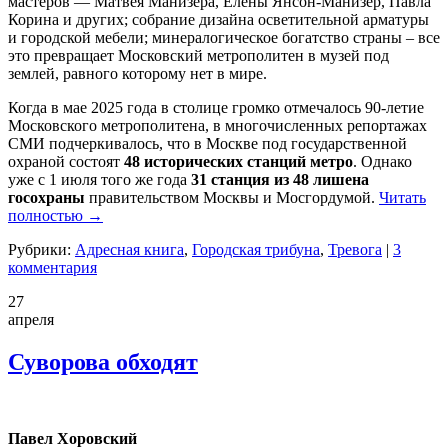
мастеров
—
М
атвея
Манизера, Е
лены
Янсон-Манизер, П
авла
Корина и др
угих
; собрание дизайна осветительной арматуры
и городской мебели; минералогическое богатство страны – все
это превращает Московский метрополитен в музей под
землей, равного которому нет в мире.
Когда в мае 2025 года в столице
громко
отмечалось 90-летие
Московского метрополитена, в многочисленных репортажах
СМИ подчеркивалось, что в Москве под государственной
охраной состоят
48 исторических станций метро
.
Однако
уже с 1 июля того же года
31 станция из 48 лишена
госохраны
правительством Москвы и Мосгордумой.
Читать
полностью →
Рубрики:
Адресная книга
,
Городская трибуна
,
Тревога
|
3
комментария
27
апреля
Суворова обходят
Павел Хоровский