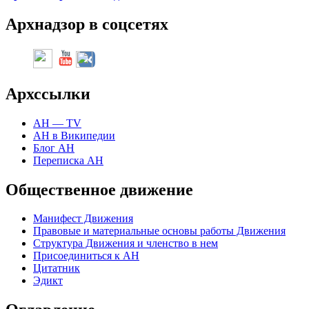
Арх
надзор в соцсетях
Арх
ссылки
АН — TV
АН в Википедии
Блог АН
Переписка АН
Общественное движение
Манифест Движения
Правовые и материальные основы работы Движения
Структура Движения и членство в нем
Присоединиться к
А
Н
Цитатник
Эдикт