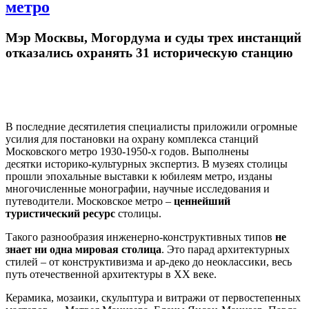
метро
Мэр Москвы, Могордума и суды трех инстанций
отказались охранять 31 историческую станцию
В последние десятилетия специалисты приложили огромные
усилия для постановки на охрану комплекса станций
Московского метро 1930-1950-х годов. Выполнены
десятки
историко-культурных
экспертиз. В музеях столицы
прошли эпохальные выставки к юбилеям метро, изданы
многочисленные монографии, научные исследования и
путеводители. Московское метро –
ценнейший
туристический ресурс
столицы.
Такого
разнообрази
я
инженерно-конструктивных типов
не
знает ни одна мировая столица
.
Э
то
парад архитектурных
стилей – от конструктивизма и ар-деко до неоклассики,
весь
путь отечественной архитектуры в ХХ веке.
К
ерамика, мозаики, скульптура и витражи от перв
остепенных