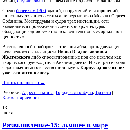
мэрии,
опубликован
на нашем сайте под особым баннером.
Среди
более чем 1300
зданий, сооружений и захоронений,
лишенных охранного статуса по версии мэра Москвы Сергея
Собянина, Мосгордумы и судов трех инстанций, есть
выдающиеся произведения советской архитектуры,
обладающие одновременно исключительной мемориальной
ценностью.
В сегодняшней подборке — три ансамбля, принадлежащие
руке великого классициста
Ивана Владиславовича
Жолтовского
либо спроектированные под его началом как
творческого руководителя Академпроекта. И все три связаны
с достижениями отечественной науки. К
орпус одного из них
уже готовится к сносу.
Читать полностью →
Рубрики:
Адресная книга
,
Городская трибуна
,
Тревога
|
Комментариев нет
13
июля
Развыявление-15: лучшее в мире