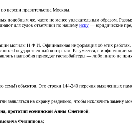
в по версии правительства Москвы.
ых подобным же, часто не менее увлекательным образом. Развыя
чиняют для судов ответчики по нашему
иску
— юридические пред
ации могилы Н.Ф.И. Официальная информация об этих работах, 
исано: «Государственный контракт». Разумеется, в информации 
авлять надгробия приходят гастарбайтеры — либо никто не прих
то семь!) объектов. Это строки 144-240 перечня выявленных па
ли заявляться на охрану раздельно, чтобы исключить замену мо
а, прототип есенинской Анны Снегиной
;
имовича Филиппова
;