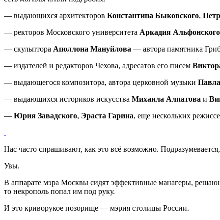
— выдающихся архитекторов
Константина Быковского
,
Пет
— ректоров Московского университета
Аркадия Альфонского
— скульптора
Аполлона Мануйлова
— автора памятника Гриб
— издателей и редакторов Чехова, адресатов его писем
Виктор
— выдающегося композитора, автора церковной музыки
Павла
— выдающихся историков искусства
Михаила Алпатова
и
Ви
—
Юрия Завадского
,
Эраста Гарина
, еще нескольких режиссе
Нас часто спрашивают, как это всё возможно. Подразумевается, 
Увы.
В аппарате мэра Москвы сидят эффективные манагеры, реша
то некрополь попал им под руку.
И это криворукое позорище — мэрия столицы России.