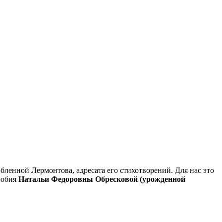
енной Лермонтова, адресата его стихотворений. Для нас это
робия
Натальи Федоровны Обресковой (урожденной