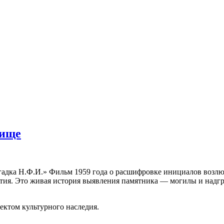
бище
дка Н.Ф.И.» Фильм 1959 года о расшифровке инициалов возлюбл
ытия. Это живая история выявления памятника — могилы и надг
ектом культурного наследия.