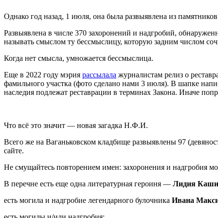
Однако год назад, 1 июля, она была развыявлена из памятнико
Развыявлена в числе 370 захоронений и надгробий, обнаруженн
называть смыслом ту бессмыслицу, которую задним числом со
Когда нет смысла, умножается бессмыслица.
Еще в 2022 году мэрия
рассылала
журналистам релиз о реставр
фамильного участка (фото сделано нами 3 июля). В шапке нап
наследия подлежат реставрации в терминах Закона. Иначе попр
Что всё это значит — новая загадка Н.Ф.И.
Всего же на Ваганьковском кладбище развыявлены 97 (девянос
сайте.
Не смущайтесь повторением имен: захоронения и надгробия мог
В перечне есть еще одна литературная героиня —
Лидия Кашин
есть могила и надгробие легендарного булочника
Ивана Макс
есть могилы и/или надгробия: