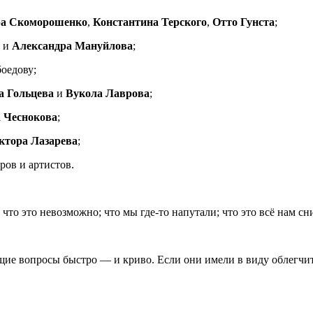
ра Скоморошенко
,
Константина Терского
,
Отто Гунста
;
и
Александра Мануйлова
;
оедову;
а Гольцева
и
Вукола Лаврова
;
 Чеснокова
;
ктора Лазарева
;
ров и артистов.
что это невозможно; что мы где-то напутали; что это всё нам сн
ющие вопросы быстро
—
и криво. Если они имели в виду облегчи