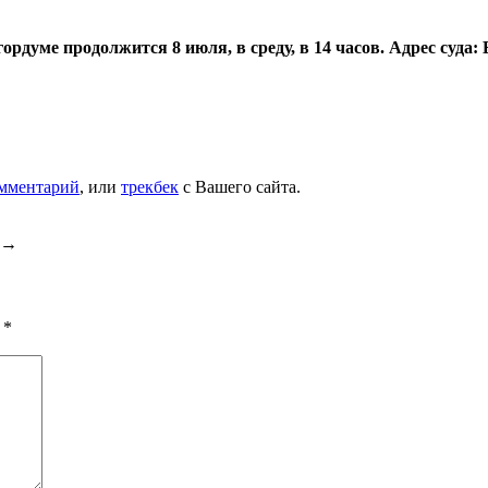
рдуме продолжится 8 июля, в среду, в 14 часов. Адрес суда: В
омментарий
, или
трекбек
с Вашего сайта.
→
ы
*