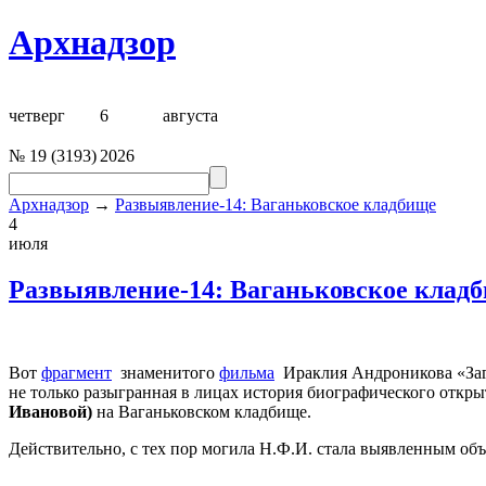
Архнадзор
четверг
6
августа
№
19
(
3193
)
2026
Архнадзор
→
Развыявление-14: Ваганьковское кладбище
4
июля
Развыявление-14: Ваганьковское клад
Вот
фрагмент
знаменитого
фильма
Ираклия Андроникова «Зага
не только разыгранная в лицах история биографического откр
Ивановой)
на Ваганьковском кладбище.
Действительно, с тех пор могила Н.Ф.И. стала выявленным объ