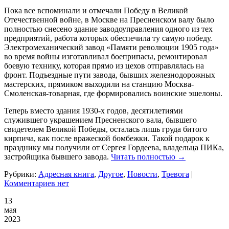
Пока все вспоминали и отмечали Победу в Великой
Отечественной войне, в Москве на Пресненском валу было
полностью снесено здание заводоуправления одного из тех
предприятий, работа которых обеспечила ту самую победу.
Электромеханический завод «Памяти революции 1905 года»
во время войны изготавливал боеприпасы, ремонтировал
боевую технику, которая прямо из цехов отправлялась на
фронт. Подъездные пути завода, бывших железнодорожных
мастерских, прямиком выходили на станцию Москва-
Смоленская-товарная, где формировались воинские эшелоны.
Теперь вместо здания 1930-х годов, десятилетиями
служившего украшением Пресненского вала, бывшего
свидетелем Великой Победы, осталась лишь груда битого
кирпича, как после вражеской бомбежки. Такой подарок к
празднику мы получили от Сергея Гордеева, владельца ПИКа,
застройщика бывшего завода.
Читать полностью →
Рубрики:
Адресная книга
,
Другое
,
Новости
,
Тревога
|
Комментариев нет
13
мая
2023