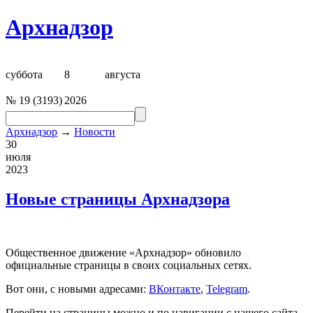
Архнадзор
суббота
8
августа
№
19
(
3193
)
2026
Архнадзор
→
Новости
30
июля
2023
Новые страницы Архнадзора
Общественное движение «
Арх
надзор» обновило
официальные страницы в своих социальных сетях.
Вот они, с новыми адресами:
ВКонтакте
,
Telegram
.
Перейти на страницы можно и по навигации с нашего сайта.