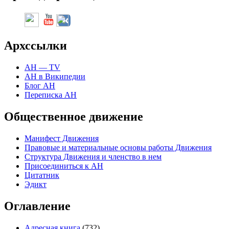
Арх
ссылки
АН — TV
АН в Википедии
Блог АН
Переписка АН
Общественное движение
Манифест Движения
Правовые и материальные основы работы Движения
Структура Движения и членство в нем
Присоединиться к
А
Н
Цитатник
Эдикт
Оглавление
Адресная книга
(732)