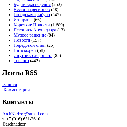
Будни краеведения
(252)
Вести из регионов
(58)
Городская трибуна
(547)
Их нравы
(66)
Короткие Новости
(1 689)
Летопись Архнадзора
(13)
Мудрое решение
(84)
Новости
(157)
Передовой опыт
(25)
Пять морей
(58)
Спутник следопыта
(85)
Тревога
(442)
Ленты RSS
Записи
Комментарии
Контакты
ArchNadzor@gmail.com
т. +7 (916) 631-3610
©archnadzor