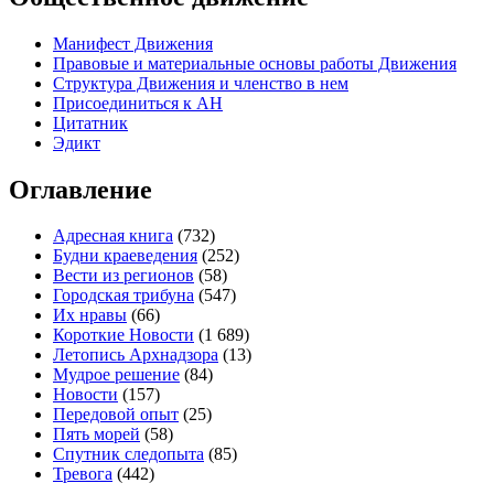
Манифест Движения
Правовые и материальные основы работы Движения
Структура Движения и членство в нем
Присоединиться к
А
Н
Цитатник
Эдикт
Оглавление
Адресная книга
(732)
Будни краеведения
(252)
Вести из регионов
(58)
Городская трибуна
(547)
Их нравы
(66)
Короткие Новости
(1 689)
Летопись Архнадзора
(13)
Мудрое решение
(84)
Новости
(157)
Передовой опыт
(25)
Пять морей
(58)
Спутник следопыта
(85)
Тревога
(442)