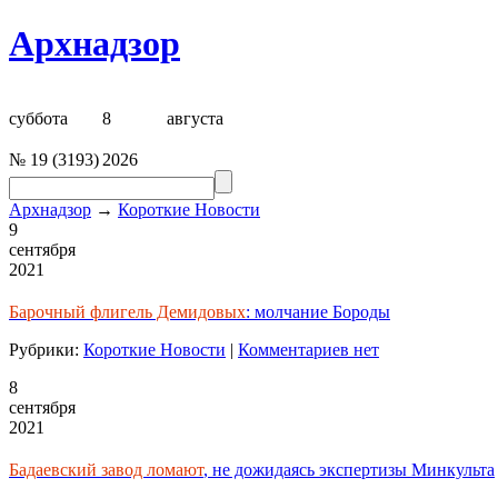
Архнадзор
суббота
8
августа
№
19
(
3193
)
2026
Архнадзор
→
Короткие Новости
9
сентября
2021
Барочный флигель Демидовых
: молчание Бороды
Рубрики:
Короткие Новости
|
Комментариев нет
8
сентября
2021
Бадаевский завод ломают
, не дожидаясь экспертизы Минкульта