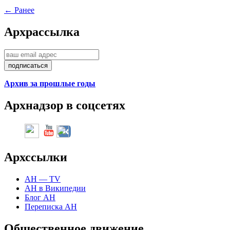
← Ранее
Арх
рассылка
Архив за прошлые годы
Арх
надзор в соцсетях
Арх
ссылки
АН — TV
АН в Википедии
Блог АН
Переписка АН
Общественное движение