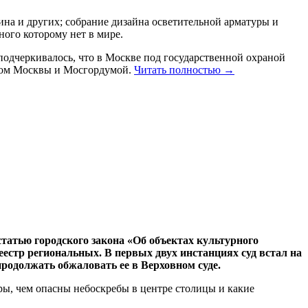
на и др
угих
; собрание дизайна осветительной арматуры и
ного которому нет в мире.
одчеркивалось, что в Москве под государственной охраной
ом Москвы и Мосгордумой.
Читать полностью →
татью городского закона «Об объектах культурного
еестр региональных. В первых двух инстанциях суд встал на
 продолжать обжаловать ее в Верховном суде.
ры, чем опасны небоскребы в центре столицы и какие