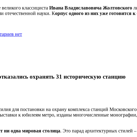
 великого классициста
Ивана Владиславовича Жолтовского
ли
ми отечественной науки. К
орпус одного из них уже готовится к 
тариев нет
отказались охранять 31 историческую станцию
илия для постановки на охрану комплекса станций Московского
ыставки к юбилеям метро, изданы многочисленные монографии, 
ет ни одна мировая столица
.
Э
то
парад архитектурных стилей – 