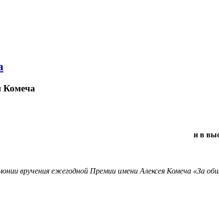
а
я Комеча
и в вы
ремонии вручения ежегодной Премии имени Алексея Комеча «За о