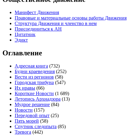
Манифест Движения
Правовые и материальные основы работы Движения
Структура Движения и членство в нем
Присоединиться к
А
Н
Цитатник
Эдикт
Оглавление
Адресная книга
(732)
Будни краеведения
(252)
Вести из регионов
(58)
Городская трибуна
(547)
Их нравы
(66)
Короткие Новости
(1 689)
Летопись Архнадзора
(13)
Мудрое решение
(84)
Новости
(157)
Передовой опыт
(25)
Пять морей
(58)
Спутник следопыта
(85)
Тревога
(442)