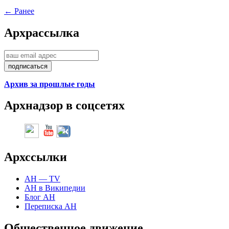
← Ранее
Арх
рассылка
Архив за прошлые годы
Арх
надзор в соцсетях
Арх
ссылки
АН — TV
АН в Википедии
Блог АН
Переписка АН
Общественное движение