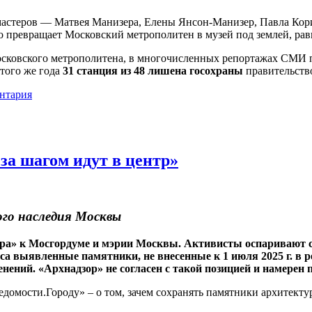
астеров
—
М
атвея
Манизера, Е
лены
Янсон-Манизер, П
авла
Кори
то превращает Московский метрополитен в музей под землей, рав
осковского метрополитена, в многочисленных репортажах СМИ п
 того же года
31 станция из 48 лишена госохраны
правительств
нтария
за шагом идут в центр»
ого наследия Москвы
ра» к Мосгордуме и мэрии Москвы. Активисты оспаривают с
а выявленные памятники, не внесенные к 1 июля 2025 г. в р
енений. «
Арх
надзор» не согласен с такой позицией и намерен
домости.Городу» – о том, зачем сохранять памятники архитекту