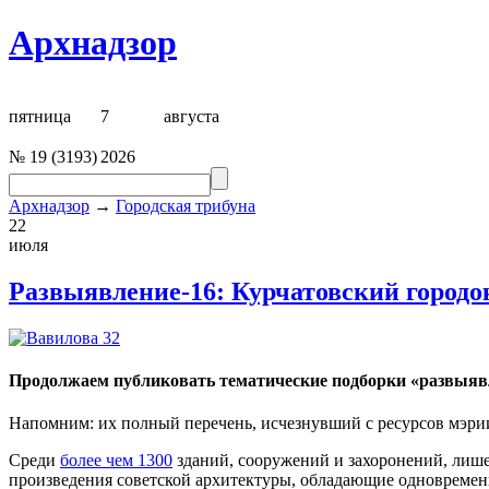
Архнадзор
пятница
7
августа
№
19
(
3193
)
2026
Архнадзор
→
Городская трибуна
22
июля
Развыявление-16: Курчатовский городо
Продолжаем публиковать тематические подборки «развыя
Напомним: их полный перечень, исчезнувший с ресурсов мэри
Среди
более чем 1300
зданий, сооружений и захоронений, лише
произведения советской архитектуры, обладающие одновреме