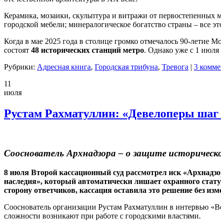
К
ерамика, мозаики, скульптура и витражи от перв
остепенных
м
городской мебели; минералогическое богатство страны – все э
Когда в мае 2025 года в столице
громко
отмечалось 90-летие М
состоят
48 исторических станций метро
.
Однако уже с 1 июля
Рубрики:
Адресная книга
,
Городская трибуна
,
Тревога
|
3 комме
11
июля
Рустам Рахматуллин: «Девелоперы шаг 
Сооснователь
Арх
надзора – о защите историческ
8 июля Второй кассационный суд рассмотрел иск «
Арх
надзо
наследия», который автоматически лишает охранного статус
сторону ответчиков, кассация оставила это решение без изм
Сооснователь организации Рустам Рахматуллин в интервью «Ве
сложности возникают при работе с городскими властями.