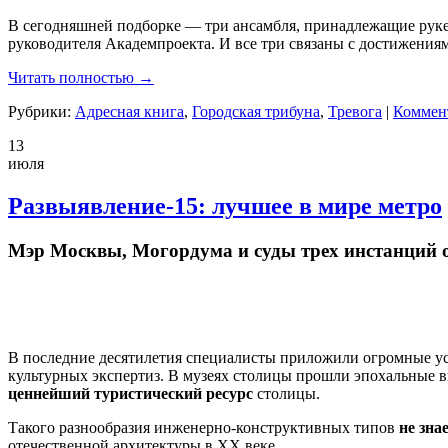
В сегодняшней подборке — три ансамбля, принадлежащие руке
руководителя Академпроекта. И все три связаны с достижения
Читать полностью →
Рубрики:
Адресная книга
,
Городская трибуна
,
Тревога
|
Коммен
13
июля
Развыявление-15: лучшее в мире метро
Мэр Москвы, Могордума и суды трех инстанций 
В последние десятилетия специалисты приложили огромные ус
культурных
экспертиз. В музеях столицы прошли эпохальные в
ценнейший туристический ресурс
столицы.
Такого
разнообрази
я
инженерно-конструктивных типов
не зна
отечественной архитектуры в ХХ веке.