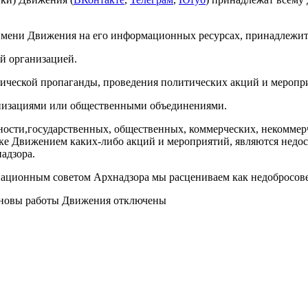
т имени Движения на его информационных ресурсах, принадлеж
ой организацией.
ической пропаганды, проведения политических акций и меропри
низациями или общественными объединениями.
ости​,​государственных, общественных, коммерческих, некоммер
жке Движением каких-либо акций и мероприятий, являются недо
надзора.
инационным советом
Арх
надзора мы расцениваем как недобросов
сновы работы Движения
отключены