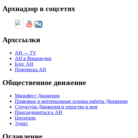
Арх
надзор в соцсетях
Арх
ссылки
АН — TV
АН в Википедии
Блог АН
Переписка АН
Общественное движение
Манифест Движения
Правовые и материальные основы работы Движения
Структура Движения и членство в нем
Присоединиться к
А
Н
Цитатник
Эдикт
Оглавление