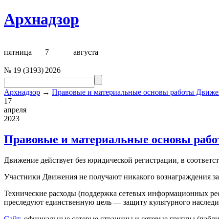
Архнадзор
пятница
7
августа
№
19
(
3193
)
2026
Архнадзор
→
Правовые и материальные основы работы Движ
17
апреля
2023
Правовые и материальные основы раб
Движение действует без юридической регистрации, в соответс
Участники Движения не получают никакого вознаграждения за
Технические расходы (поддержка сетевых информационных ресур
преследуют единственную цель — защиту культурного наслед
Сайт
, официальные сетевые страницы и сетевые группы (пабл