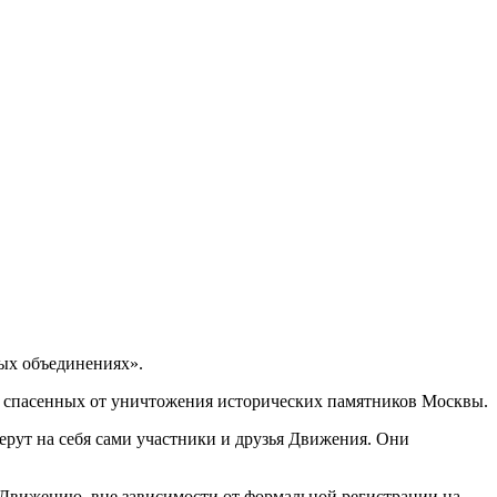
ных объединениях».
и спасенных от уничтожения исторических памятников Москвы.
ерут на себя сами участники и друзья Движения. Они
 Движению, вне зависимости от формальной регистрации на