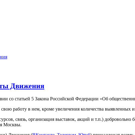
ения
оты Движения
твии со статьей 5 Закона Российской Федерации «Об обществен
 свою работу в нем, кроме увеличения количества выявленных 
сов, связь, организация выставок, акций и т.п.) добровольно б
ия Москвы.
ики) Движения (
ВКонтакте
,
Телеграм
,
Ютуб
) принадлежат всему