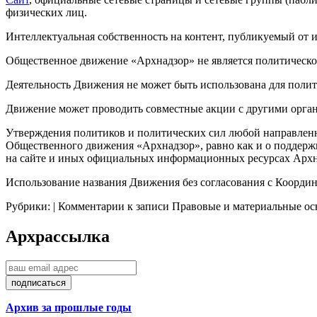
физических лиц.
Интеллектуальная собственность на контент, публикуемый о
Общественное движение «
Арх
надзор» не является политическ
Деятельность Движения не может быть использована для полит
Движение может проводить совместные акции с другими орга
Утверждения политиков и политических сил ​любой направленн
Общественного движения «
Арх
надзор», равно как и о поддер
на сайте и иных официальных информационных ресурсах
Арх
Использование названия Движения без согласования с Коорд
Рубрики: |
Комментарии
к записи Правовые и материальные о
Арх
рассылка
Архив за прошлые годы