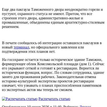
Еще два пакгауза Таможенного двора неоднократно горели и
пустуют, охранного статуса не имеют. Притом, что все
строения этого двора, административно-жилые и
промышленные, объединены единым архитектурно-стилевым
решением.
В печати сообщалось об интеграции оставшихся пакгаузов в
новый
терминал
, но официального заявления или
подтверждения этих планов нет.
На госохране остается только историческое здание Таможни,
формирующее облик Комсомольской площади (дом 1). Сейчас
его укрывают сеткой и готовят к реставрации. Вернется ли
историческая функция, вопрос. По словам сотрудника, здание
занято для проживания рабочих. Законодательная отмена
историко-культурной экспертизы проектов реставрации
означает, что узнавать о планах приспособления памятников
из экспертных актов мы теперь не сможем.
Распечатать статью
Опубликовано 10 июня 2026 в 11:40. Рубрики:
Другое
.