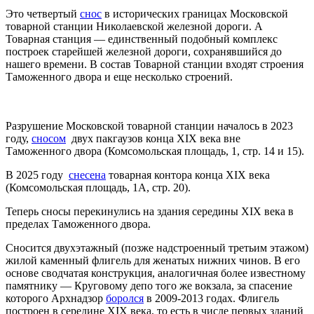
Это четвертый
снос
в исторических границах Московской
товарной станции Николаевской железной дороги. А
Товарная станция — единственный подобный комплекс
построек старейшей железной дороги, сохранявшийся до
нашего времени. В состав Товарной станции входят строения
Таможенного двора и еще несколько строений.
Разрушение Московской товарной станции началось в 2023
году,
сносом
двух пакгаузов конца XIX века вне
Таможенного двора (Комсомольская площадь, 1, стр. 14 и 15).
В 2025 году
снесена
товарная контора конца XIX века
(Комсомольская площадь, 1А, стр. 20).
Теперь сносы перекинулись на здания середины XIX века в
пределах Таможенного двора.
Сносится двухэтажный (позже надстроенный третьим этажом)
жилой каменный флигель для женатых нижних чинов. В его
основе сводчатая конструкция, аналогичная более известному
памятнику — Круговому депо того же вокзала, за спасение
которого
Арх
надзор
боролся
в 2009-2013 годах. Флигель
построен в середине XIX века, то есть в числе первых зданий