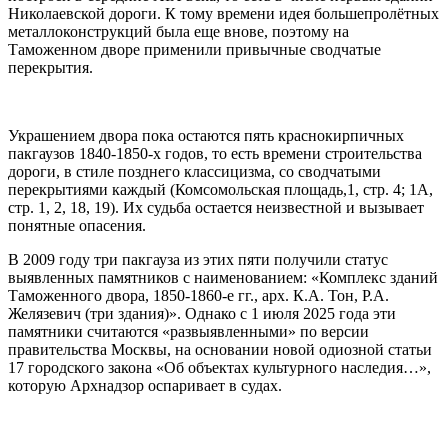
Николаевской дороги. К тому времени идея большепролётных
металлоконструкций была еще внове, поэтому на
Таможенном дворе применили привычные сводчатые
перекрытия.
Украшением двора пока остаются пять краснокирпичных
пакгаузов 1840-1850-х годов, то есть времени строительства
дороги, в стиле позднего классицизма, со сводчатыми
перекрытиями каждый (Комсомольская площадь,1, стр. 4; 1А,
стр. 1, 2, 18, 19). Их судьба остается неизвестной и вызывает
понятные опасения.
В 2009 году три пакгауза из этих пяти получили статус
выявленных памятников с наименованием: «Комплекс зданий
Таможенного двора, 1850-1860-е гг., арх. К.А. Тон, Р.А.
Желязевич (три здания)». Однако с 1 июля 2025 года эти
памятники считаются «развыявленными» по версии
правительства Москвы, на основании новой одиозной статьи
17 городского закона «Об объектах культурного наследия…»,
которую
Арх
надзор оспаривает в судах.