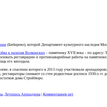
кине
(Бибирево), которой Департамент культурного наследия Мос
ойке к палатам Волконских
– памятнику XVII века – по адресу: Т
низовать реставрацию и противоаварийные работы на памятнике, 
щь его запоздала.
еве, в спасении которого в 2013 году участвовали архнадзоров
 реставраторы снимают со стен редкостные росписи 1930-х гг. 
 остатков дома Стройбюро.
на
,
Летопись Архнадзора
|
Комментариев нет