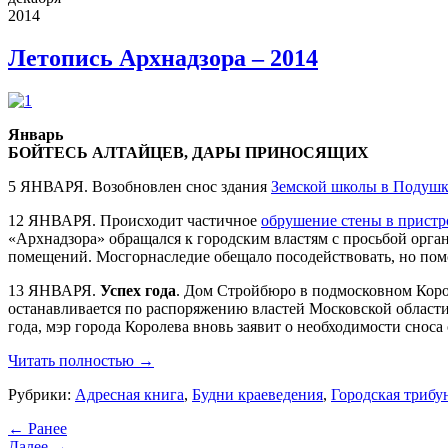
2014
Летопись Архнадзора – 2014
Январь
БОЙТЕСЬ АЛТАЙЦЕВ, ДАРЫ ПРИНОСЯЩИХ
5 ЯНВАРЯ. Возобновлен снос здания
Земской школы в Подуш
12 ЯНВАРЯ. Происходит частичное
обрушение стены в пристр
«
Арх
надзора» обращался к городским властям с просьбой орга
помещений. Мосгорнаследие обещало посодействовать, но помо
13 ЯНВАРЯ.
Успех года
. Дом Стройбюро в подмосковном Корол
останавливается по распоряжению властей Московской области,
года, мэр города Королева вновь заявит о необходимости сноса
Читать полностью →
Рубрики:
Адресная книга
,
Будни краеведения
,
Городская трибу
← Ранее
Далее →