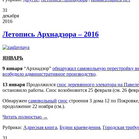
31
декабря
2016
Летопись Архнадзора – 2016
ЯНВАРЬ
9 января
“
Арх
надзор”
обнаружил самовольную перестройку в
возбудило административное производство
.
13 января
Продолжился
снос деревянного элеватора на Павел
остановило работы. Снос возобновится 25 февраля (см. 26 февр
Обнаружен
самовольный
снос
строения 3 дома 12 по Покровк
продолжение 22 ноября (см.).
Читать полностью →
Рубрики:
Адресная книга
,
Будни краеведения
,
Городская трибу
31