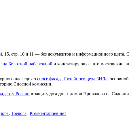
 15, стр. 10 и 11 — без документов и информационного щита. 
с на Болотной набережной
и констатирующее, что московские в
турного наследия о
сносе фасада Литейного цеха ЗИЛа
, основной
аторию Сносной комиссии.
зиденту России
в защиту доходных домов Привалова на Садовниче
зора
,
Тревога
|
Комментариев нет