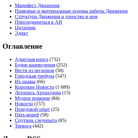
Манифест Движения
Правовые и материальные основы работы Движения
Структура Движения и членство в нем
Присоединиться к
А
Н
Цитатник
Эдикт
Оглавление
Адресная книга
(732)
Будни краеведения
(252)
Вести из регионов
(58)
Городская трибуна
(547)
Их нравы
(66)
Короткие Новости
(1 689)
Летопись Архнадзора
(13)
Мудрое решение
(84)
Новости
(157)
Передовой опыт
(25)
Пять морей
(58)
Спутник следопыта
(85)
Тревога
(442)