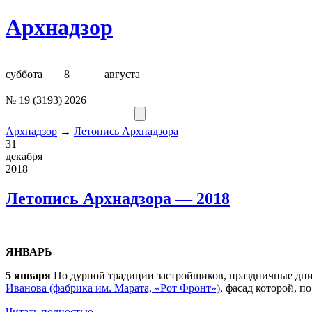
Архнадзор
суббота
8
августа
№
19
(
3193
)
2026
Архнадзор
→
Летопись Архнадзора
31
декабря
2018
Летопись Архнадзора — 2018
ЯНВАРЬ
5 января
По дурной традиции застройщиков, праздничные дни
Иванова (фабрика им. Марата, «Рот Фронт»)
, фасад которой, 
Читать полностью →