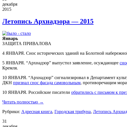
декабря
2015
Летопись Архнадзора — 2015
Январь
ЗАЩИТА ПРИВАЛОВА
4 ЯНВАРЯ. Снос исторических зданий на Болотной набережной,
5 ЯНВАРЯ. “
Арх
надзор” выпустил заявление, осуждающее
сно
Кремля.
10 ЯНВАРЯ. “
Арх
надзор” сигнализировал в Департамент куль
ДКН
признал снос фасада самовольным
, противоречащим мор
10 ЯНВАРЯ. Российские писатели
обратились с письмом к пре
Читать полностью →
Рубрики:
Адресная книга
,
Городская трибуна
,
Летопись Архнад
31
декабря