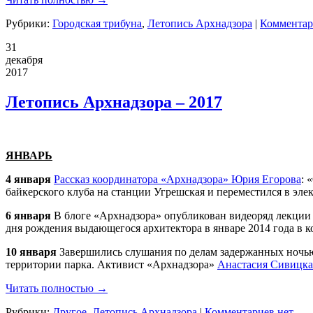
Рубрики:
Городская трибуна
,
Летопись Архнадзора
|
Комментар
31
декабря
2017
Летопись Архнадзора – 2017
ЯНВАРЬ
4 января
Рассказ координатора «
Арх
надзора» Юрия Егорова
: 
байкерского клуба на станции Угрешская и переместился в эл
6 января
В блоге «
Арх
надзора» опубликован видеоряд лекци
дня рождения выдающегося архитектора в январе 2014 года в 
10 января
Завершились слушания по делам задержанных ночью 
территории парка. Активист «
Арх
надзора»
Анастасия Сивицка
Читать полностью →
Рубрики:
Другое
,
Летопись Архнадзора
|
Комментариев нет