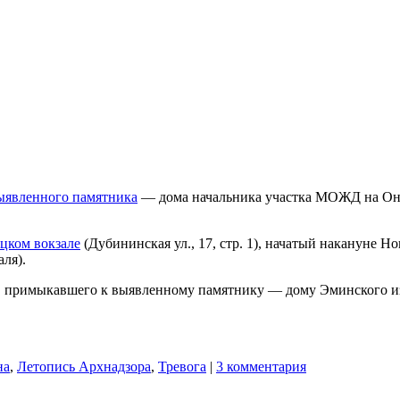
ыявленного памятника
— дома начальника участка МОЖД на Оне
ецком вокзале
(Дубининская ул., 17, стр. 1), начатый накануне Но
аля).
е, примыкавшего к выявленному памятнику — дому Эминского из
на
,
Летопись Архнадзора
,
Тревога
|
3 комментария