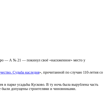
тро — А № 21 — покинул своё «насиженное» место у
ество. Судьба наследия
», прочитанной по случаю 110-летия со
в в парке усадьбы Кусково. В ту ночь была вырублена часть
е были допущены строителями и чиновниками.