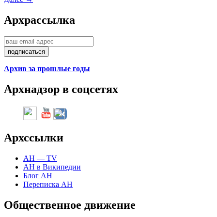
Арх
рассылка
Архив за прошлые годы
Арх
надзор в соцсетях
Арх
ссылки
АН — TV
АН в Википедии
Блог АН
Переписка АН
Общественное движение