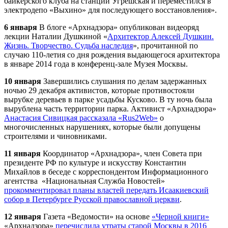
байкерского клуба на станции Угрешская и переместился в
электродепо «Выхино» для последующего восстановления».
6 января
В блоге «
Арх
надзора» опубликован видеоряд
лекции Наталии Душкиной «
Архитектор Алексей Душкин.
Жизнь. Творчество. Судьба наследия
», прочитанной по
случаю 110-летия со дня рождения выдающегося архитектора
в январе 2014 года в конференц-зале Музея Москвы.
10 января
Завершились слушания по делам задержанных
ночью 29 декабря активистов, которые противостояли
вырубке деревьев в парке усадьбы Кусково. В ту ночь была
вырублена часть территории парка. Активист «
Арх
надзора»
Анастасия Сивицкая рассказала «Rus2Web»
о
многочисленных нарушениях, которые были допущены
строителями и чиновниками.
11 января
Координатор «
Арх
надзора», член Совета при
президенте РФ по культуре и искусству Константин
Михайлов в беседе с корреспондентом Информационного
агентства «Национальная Служба Новостей»
прокомментировал планы властей передать Исаакиевский
собор в Петербурге Русской православной церкви
.
12 января
Газета «Ведомости» на основе
«Черной книги»
«
Арх
надзора»
перечислила утраты старой Москвы в 2016