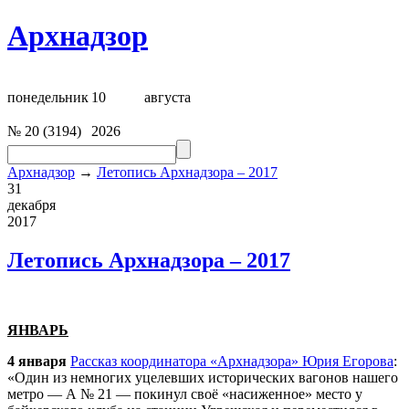
Архнадзор
понедельник
10
августа
№
20
(
3194
)
2026
Архнадзор
→
Летопись Архнадзора – 2017
31
декабря
2017
Летопись Архнадзора – 2017
ЯНВАРЬ
4 января
Рассказ координатора «
Арх
надзора» Юрия Егорова
:
«Один из немногих уцелевших исторических вагонов нашего
метро — А № 21 — покинул своё «насиженное» место у