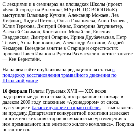
С лекциями и в семинарах на площадках Школы (проект
«Белый город» на Волхонке, МАрхИ, ЦС ВООПИиК)
выступили Владимир Кучкин, Александр Можаев, Лев
Лифшиц, Лидия Шитова, Ольга Галаничева, Анор Тукаева,
Юлия Терехова, Дмитрий Ойнас, Екатерина Затуливетер,
Алексей Салимов, Константин Михайлов, Евгения
Твардовская, Дмитрий Опарин, Ирина Друбачевская, Петр
Термен, Анна Броновицкая, Александр Антонов, Андрей
Чекмарев. Выездное занятие в Старице и окрестностях
провели Павел Иванов и Рустам Рахматуллин, летнее занятие
— Кен Бернстайн.
На нашем сайте опубликована редакционная статья
в
поддержку восстановления трамвайного движения по
Школьной улице
.
16 февраля
Палаты Гурьевых XVII — XIX веков,
надстроенные до пяти этажей, пострадавшие от пожара в
далеком 2009 году, спасенные «
Арх
надзором» от сноса,
пустующие и
балансирующие на краю гибели
, — выставлены
на продажу. Департамент конкурентной политики завлекает
гипотетических инвесторов возможностью «размещения в
нем премиального или элитного жилого комплекса». Покупка
не состоится.