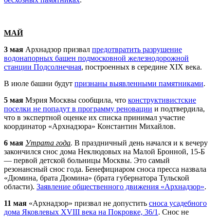
МАЙ
3 мая
Арх
надзор призвал
предотвратить разрушение
водонапорных башен подмосковной железнодорожной
станции Подсолнечная
, построенных в середине XIX века.
В июле башни будут
признаны выявленными памятниками
.
5 мая
Мэрия Москвы сообщила, что
конструктивистские
поселки не попадут в программу реновации
и подтвердила,
что в экспертной оценке их списка принимал участие
координатор «
Арх
надзора» Константин Михайлов.
6 мая
Утрата года
.
В праздничный день начался и к вечеру
закончился снос дома Неклюдовых на Малой Бронной, 15-Б
— первой детской больницы Москвы. Это самый
резонансный снос года. Бенефициаром сноса пресса назвала
«Дюмина, брата Дюмина» (брата губернатора Тульской
области).
Заявление общественного движения «
Арх
надзор»
.
11 мая
«
Арх
надзор» призвал не допустить
сноса усадебного
дома Яковлевых XVIII века на Покровке, 36/1
. Снос не