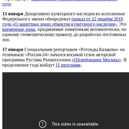
году
.
13 января
Департамент культурного наследия во исполнение
Федерального закона обнародовал
приказ от 22 декабря 2016
года «О защитных зонах объектов культурного наследия»
. Это
временные зоны
, придаваемые памятникам автоматически, по
единому геометрическому правилу, до разработки постоянных
зон.
17 января
Специальным репортажем «Ротонды Казакова» на
телеканале «Россия-24» начался восьмой сезон авторской
программы Рустама Рахматуллина
«Облюбование Москвы»
. В
продолжение года выйдут
11 программ
.