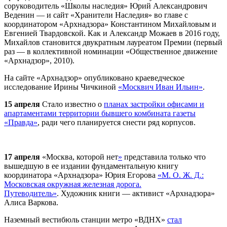
соруководитель «Школы наследия» Юрий Александрович
Веденин — и сайт «Хранители Наследия» во главе с
координатором «
Арх
надзора» Константином Михайловым и
Евгенией Твардовской. Как и Александр Можаев в 2016 году,
Михайлов становится двукратным лауреатом Премии (первый
раз — в коллективной номинации «Общественное движение
«
Арх
надзор», 2010).
На сайте «
Арх
надзор» опубликовано краеведческое
исследование Ирины Чичкиной
«Москвич Иван Ильин»
.
15 апреля
Стало известно о
планах застройки офисами и
апартаментами территории бывшего комбината газеты
«Правда»
, ради чего планируется снести ряд корпусов.
17 апреля
«Москва, которой нет
»
представила только что
вышедшую в ее издании фундаментальную книгу
координатора «
Арх
надзора» Юрия Егорова
«М. О. Ж. Д.:
Московская окружная железная дорога.
Путеводитель»
.
Художник книги — активист «
Арх
надзора»
Алиса Варкова.
Наземный вестибюль станции метро «ВДНХ»
стал