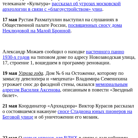
телеканале «Культура»
рассказал об угрозах московской
археологии в связи с «благоустройством» улиц
.
17 мая
Рустам Рахматуллин выступил на слушаниях в
Общественной палате России,
посвященных сносу дома
Неклюдовой на Малой Бронной
.
Александр Можаев сообщил о находке
настенного панно
1930-х годов
на типовом доме по адресу Новозаводская улица,
17, строение 1, вошедшем в программу реновации.
19 мая
Угроза года
.
Дом № 6 на Остоженке, которому по
замыслу девелопера и «мецената» Владимира Семенихина
угрожает снос до фасадной стены, оказался
мемориальным
адресом Василия Аксенова
, описанным в повести «Звездный
билет».
21 мая
Координатор «
Арх
надзора» Виктор Курасов рассказал
о состоявшемся накануне
сносе Стадиона юных пионеров на
Беговой улице
и об уничтожении его мозаик.
22 мая
О
новых угрозах для ВДНХ
в связи с дальнейшими