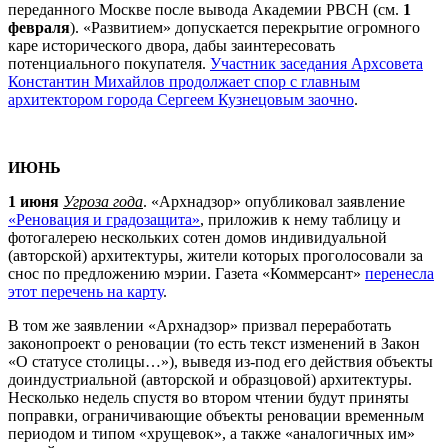
переданного Москве после вывода Академии РВСН (см.
1
февраля
). «Развитием» допускается перекрытие огромного
каре исторического двора, дабы заинтересовать
потенциального покупателя.
Участник заседания Архсовета
Константин Михайлов продолжает спор с главным
архитектором города Сергеем Кузнецовым заочно
.
ИЮНЬ
1 июня
Угроза года
. «
Арх
надзор» опубликовал заявление
«Реновация и градозащита»
, приложив к нему таблицу и
фотогалерею нескольких сотен домов индивидуальной
(авторской) архитектуры, жители которых проголосовали за
снос по предложению мэрии. Газета «Коммерсант»
перенесла
этот перечень на карту
.
В том же заявлении «
Арх
надзор» призвал переработать
законопроект о реновации (то есть текст изменений в Закон
«О статусе столицы…»), выведя из-под его действия объекты
доиндустриальной (авторской и образцовой) архитектуры.
Несколько недель спустя во втором чтении будут приняты
поправки, ограничивающие объекты реновации временн
ы
м
периодом и типом «хрущевок», а также «аналогичных им»