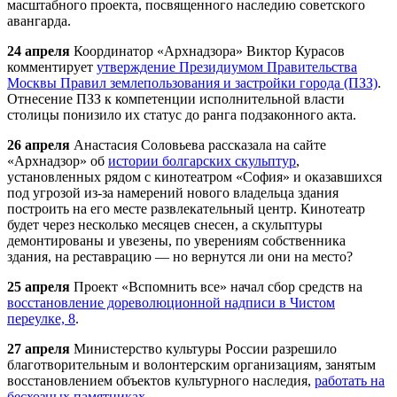
масштабного проекта, посвященного наследию советского
авангарда.
24 апреля
Координатор «
Арх
надзора» Виктор Курасов
комментирует
утверждение Президиумом Правительства
Москвы Правил землепользования и застройки города (ПЗЗ)
.
Отнесение ПЗЗ к компетенции исполнительной власти
столицы понизило их статус до ранга подзаконного акта.
26 апреля
Анастасия Соловьева рассказала на сайте
«
Арх
надзор» об
истории болгарских скульптур
,
установленных рядом с кинотеатром «София» и оказавшихся
под угрозой из-за намерений нового владельца здания
построить на его месте развлекательный центр. Кинотеатр
будет через несколько месяцев снесен, а скульптуры
демонтированы и увезены, по уверениям собственника
здания, на реставрацию — но вернутся ли они на место?
25 апреля
Проект «Вспомнить все» начал сбор средств на
восстановление дореволюционной надписи в Чистом
переулке, 8
.
27 апреля
Министерство культуры России разрешило
благотворительным и волонтерским организациям, занятым
восстановлением объектов культурного наследия,
работать на
бесхозных памятниках
.