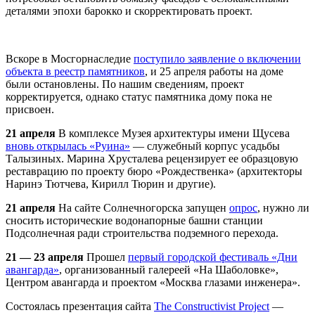
деталями эпохи барокко и скорректировать проект.
Вскоре в Мосгорнаследие
поступило заявление о включении
объекта в реестр памятников
, и 25 апреля работы на доме
были остановлены. По нашим сведениям, проект
корректируется, однако статус памятника дому пока не
присвоен.
21 апреля
В комплексе Музея архитектуры имени Щусева
вновь открылась «Руина»
— служебный корпус усадьбы
Талызиных. Марина Хрусталева рецензирует ее образцовую
реставрацию по проекту бюро «Рождественка» (архитекторы
Наринэ Тютчева, Кирилл Тюрин и другие).
21 апреля
На сайте Солнечногорска запущен
опрос
, нужно ли
сносить исторические водонапорные башни станции
Подсолнечная ради строительства подземного перехода.
21 — 23 апреля
Прошел
первый городской фестиваль «Дни
авангарда»
, организованный галереей «На Шаболовке»,
Центром авангарда и проектом «Москва глазами инженера».
Состоялась презентация сайта
The Constructivist Project
—