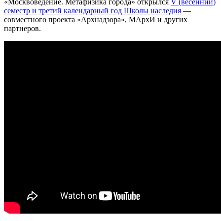
«Москвоведение. Метафизика города» открылся
V (весенний)
семестр и третий календарный год Школы наследия
—
совместного проекта «
Арх
надзора», МАрхИ и других
партнеров.