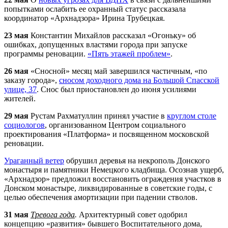
попытками ослабить ее охранный статус рассказала
координатор «
Арх
надзора» Ирина Трубецкая.
23 мая
Константин Михайлов рассказал «Огоньку» об
ошибках, допущенных властями города при запуске
программы реновации.
«Пять этажей проблем»
.
26 мая
«Сносной» месяц май завершился частичным, «по
заказу города»,
сносом доходного дома на Большой Спасской
улице, 37
. Снос был приостановлен до июня усилиями
жителей.
29 мая
Рустам Рахматуллин принял участие в
круглом столе
социологов
, организованном Центром социального
проектирования «Платформа» и посвященном московской
реновации.
Ураганный ветер
обрушил деревья на некрополь Донского
монастыря и памятники Немецкого кладбища. Осознав ущерб,
«
Арх
надзор» предложил восстановить ограждения участков в
Донском монастыре, ликвидированные в советские годы, с
целью обеспечения амортизации при падении стволов.
31 мая
Тревога года
.
Архитектурный совет одобрил
концепцию «развития» бывшего Воспитательного дома,