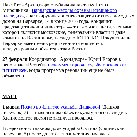
На сайте «
Арх
надзор» опубликована статья Петра
Мирошника «
Варварские методы охраны Всемирного
наследия
», анализирующая эпопею защиты от сноса доходных
домов на Варварке, 14 в конце 2016 года. Конфликт
градозащитников и инвестора — только часть цепи, звеньями
которой являются московские, федеральные власти и даже
комитет по Всемирному наследию ЮНЕСКО. Покушение на
Варварке имеет непосредственное отношение к
международным обязательствам России.
27 февраля
Координатор «
Арх
надзора» Юрий Егоров в
репортаже «Вестей»
прокомментировал судьбу московских
пятиэтажек
, когда программа реновации еще не была
объявлена.
МАРТ
1 марта
Пожар во флигеле усадьбы Дашковой
(Дашков
переулок, 7) — выявленном объекте культурного наследия.
Здание долгое время не эксплуатировалось.
В деревянном главном доме усадьбы Сытина (Сытинский
переулок, 5) после долгих лет запустения началась