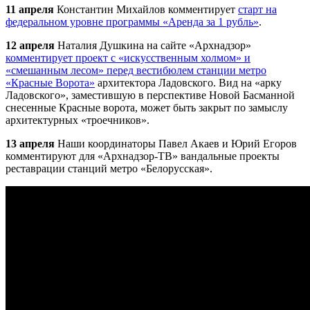
11 апреля
Константин Михайлов комментирует
старт на
федеральном уровне программы «Аренда за 1 рубль»
.
12 апреля
Наталия Душкина на сайте «
Арх
надзор»
комментирует проект с «искусственным холмом» и
«смешанным лесом» перед вестибюлем станции метро
«Красные Ворота»
архитектора Ладовского. Вид на «арку
Ладовского», заместившую в перспективе Новой Басманной
снесенные Красные ворота, может быть закрыт по замыслу
архитектурных «троечников».
13 апреля
Наши координаторы Павел Акаев и Юрий Егоров
комментируют для «
Арх
надзор-ТВ» вандальные проекты
реставрации станций метро «Белорусская».