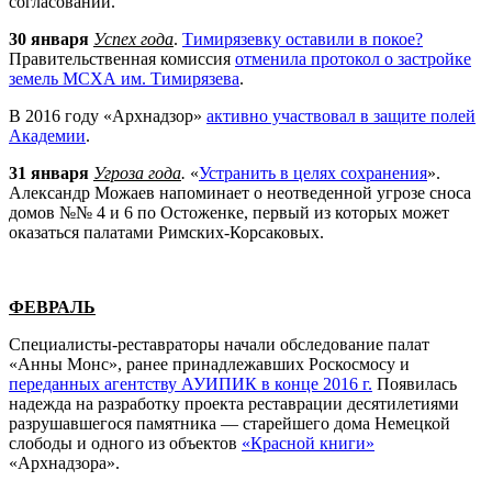
согласований.
30 января
Успех года
.
Тимирязевку оставили в покое?
Правительственная комиссия
отменила протокол о застройке
земель МСХА им. Тимирязева
.
В 2016 году «
Арх
надзор»
активно участвовал в защите полей
Академии
.
31 января
Угроза года
.
«
Устранить в целях сохранения
».
Александр Можаев напоминает о неотведенной угрозе сноса
домов №№ 4 и 6 по Остоженке, первый из которых может
оказаться палатами Римских-Корсаковых.
ФЕВРАЛЬ
Специалисты-реставраторы начали обследование палат
«Анны Монс», ранее принадлежавших Роскосмосу и
переданных агентству АУИПИК в конце 2016 г.
Появилась
надежда на разработку проекта реставрации десятилетиями
разрушавшегося памятника — старейшего дома Немецкой
слободы и одного из объектов
«Красной книги»
«
Арх
надзора».