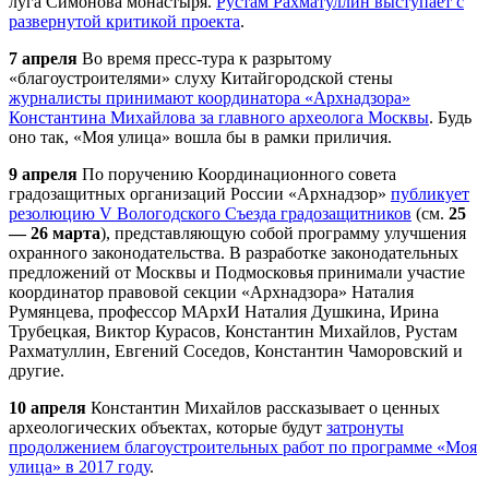
луга Симонова монастыря.
Рустам Рахматуллин выступает с
развернутой критикой проекта
.
7 апреля
Во время пресс-тура к разрытому
«благоустроителями» слуху Китайгородской стены
журналисты принимают координатора «
Арх
надзора»
Константина Михайлова за главного археолога Москвы
. Будь
оно так, «Моя улица» вошла бы в рамки приличия.
9 апреля
По поручению Координационного совета
градозащитных организаций России «
Арх
надзор»
публикует
резолюцию V Вологодского Съезда градозащитников
(см.
25
— 26 марта
), представляющую собой программу улучшения
охранного законодательства. В разработке законодательных
предложений от Москвы и Подмосковья принимали участие
координатор правовой секции «
Арх
надзора» Наталия
Румянцева,
профессор МАрхИ Наталия Душкина, Ирина
Трубецкая,
Виктор Курасов, Константин Михайлов, Рустам
Рахматуллин, Евгений Соседов, Константин Чаморовский и
другие.
10 апреля
Константин Михайлов рассказывает о ценных
археологических объектах, которые будут
затронуты
продолжением благоустроительных работ по программе «Моя
улица» в 2017 году
.