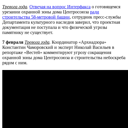
Тревога года
.
Отвечая на вопрос Интерфакса
о готовящемся
урезании охранной зоны дома Центросоюза
ради
строительства 58-метровой башни
, сотрудник пресс-службы
Департамента культурного наследия заверил, что проектная
документация не поступала и что физической угрозы
памятнику не существует.
7 февраля
Тревога года
.
Координатор «
Арх
надзора»
Константин Чаморовский и эксперт Николай Васильев в
репортаже «Вестей» комментируют угрозу сокращения
охранной зоны дома Центросоюза и строительства небоскреба
рядом с ним.