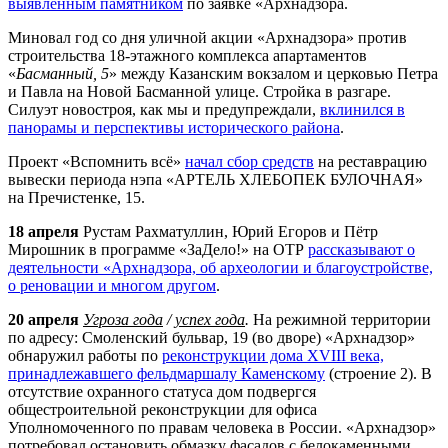
выявленным памятником
по заявке «
Арх
надзора.
Миновал год со дня уличной акции «
Арх
надзора» против
строительства 18-этажного комплекса апартаментов
«
Басманный, 5
» между Казанским вокзалом и церковью Петра
и Павла на Новой Басманной улице. Стройка в разгаре.
Силуэт новостроя, как мы и предупреждали,
вклинился в
панорамы и перспективы исторического района
.
Проект «Вспомнить всё»
начал сбор средств
на реставрацию
вывески периода нэпа «АРТЕЛЬ ХЛЕБОПЕК БУЛОЧНАЯ»
на Пречистенке, 15.
18 апреля
Рустам Рахматуллин, Юрий Егоров и Пётр
Мирошник в программе «ЗаДело!» на ОТР
рассказывают о
деятельности «
Арх
надзора, об археологии и благоустройстве,
о реновации и многом другом
.
20 апреля
Угроза года
/
успех года
.
На режимной территории
по адресу: Смоленский бульвар, 19 (во дворе) «
Арх
надзор»
обнаружил работы по
реконструкции дома XVIII века,
принадлежавшего фельдмаршалу Каменскому
(строение 2). В
отсутствие охранного статуса дом подвергся
общестроительной реконструкции для офиса
Уполномоченного по правам человека в России. «
Арх
надзор»
потребовал остановить обмазку фасадов с белокаменными