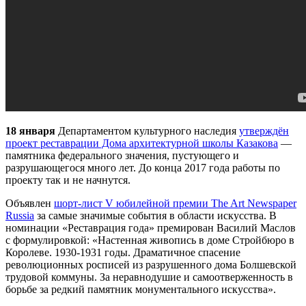
18 января
Департаментом культурного наследия
утверждён
проект реставрации Дома архитектурной школы Казакова
—
памятника федерального значения, пустующего и
разрушающегося много лет. До конца 2017 года работы по
проекту так и не начнутся.
Объявлен
шорт-лист V юбилейной премии The Art Newspaper
Russia
за самые значимые события в области искусства. В
номинации «Реставрация года» премирован Василий Маслов
с формулировкой: «Настенная живопись в доме Стройбюро в
Королеве. 1930-1931 годы. Драматичное спасение
революционных росписей из разрушенного дома Болшевской
трудовой коммуны. За неравнодушие и самоотверженность в
борьбе за редкий памятник монументального искусства».