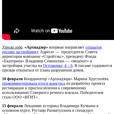
Угроза года
.
«
Арх
надзор»
впервые направляет
открытое
письмо застройщику
. Адресат — председатель Совета
директоров компании «Стройтэкс», президент Фонда
«Екатерина» Владимир Семенихин — «меценат» и
застройщик участка на
Остоженке, 4 – 6
. В письме содержится
призыв отказаться от плана разрушения домов.
10 февраля
Координатор «
Арх
надзора» Марина Хрусталёва
прокомментировала итоги конкурса
на разработку проекта
реставрации и приспособления к современному
использованию Северного речного вокзала. Победителем
стало ООО «ИГИТ».
15 февраля
Лекциями историка Владимира Кучкина в
основном курсе, Рустама Рахматуллина в спецкурсе