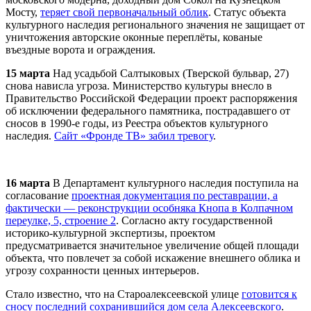
Мосту,
теряет свой первоначальный облик
. Статус объекта
культурного наследия регионального значения не защищает от
уничтожения авторские оконные переплёты, кованые
въездные ворота и ограждения.
15 марта
Над усадьбой Салтыковых (Тверской бульвар, 27)
снова нависла угроза. Министерство культуры внесло в
Правительство Российской Федерации проект распоряжения
об исключении федерального памятника, пострадавшего от
сносов в 1990-е годы, из Реестра объектов культурного
наследия.
Сайт «Фронде ТВ» забил тревогу
.
16 марта
В Департамент культурного наследия поступила на
согласование
проектная документация по реставрации, а
фактически — реконструкции особняка Кнопа в Колпачном
переулке, 5, строение 2
. Согласно акту государственной
историко-культурной экспертизы, проектом
предусматривается значительное увеличение общей площади
объекта, что повлечет за собой искажение внешнего облика и
угрозу сохранности ценных интерьеров.
Стало известно, что на Староалексеевской улице
готовится к
сносу последний сохранившийся дом села Алексеевского
.