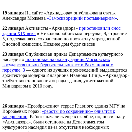
19 января
На сайте «
Арх
надзора» опубликована статья
Александра Можаева
«Замоскворецкий постманьеризм»
.
22 января
Активисты «
Арх
надзора»
приостановили снос
здания XIX века
в Николоворобинском переулке, 9, строение
5, подлежавшего сохранению по протоколу упраздненной
Сносной комиссии. Позднее дом будет снесен.
23 января
Опубликован приказ Департамента культурного
наследия о
постановке на охрану здания Московских
государственных сберегательных касс в Рахмановском
переулке, 3
— одного из лучших произведений выдающегося
архитектора модерна Иллариона Иванова-Шица. «
Арх
надзор»
требует восстановления ограды здания, уничтоженной
Минздравом в 2010 году.
26 января
«Преображение» террас Главного здания МГУ на
Воробьевых горах:
«работы по сохранению» близятся к
завершению
. Работы начались еще в октябре, но, по сигналу
«
Арх
надзора», были остановлены Департаментом
культурного наследия из-за отсутствия необходимых