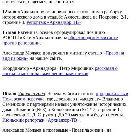
состоялся и, надеемся, не состоится.
12 мая
«
Арх
надзор» остановил несогласованную разборку
исторического дома в усадьбе Ахлестышева на Покровке, 2/1,
строение 3.
Репортаж «
Арх
надзор-ТВ»
.
15 мая
Евгений Соседов сформулировал позицию
ВООПИиКа и «
Арх
надзора» на
общегородском митинге
против реновации
.
Александр Можаев приурочил к митингу статью
«Право на
вид из окна»
на нашем сайте.
Координатор «
Арх
надзора» Петр Мирошник
рассказал о
логике и механике выявления памятников
.
16 мая
Утрата года
.
Череда майских сносов
продолжилась в
Пожарском переулке
, где девелопер и «меценат» Владимир
Семенихин с партнерами начали уничтожение исторических
домов Зиминой (№ 3) и Колобашкина (№ 5/12, строение 1,
архитектор Н. Д. Струков). До 20 мая здания будут снесены.
Июньский репортаж «
Арх
надзор-ТВ»
.
Александр Можаев в программе «Правила жизни» на