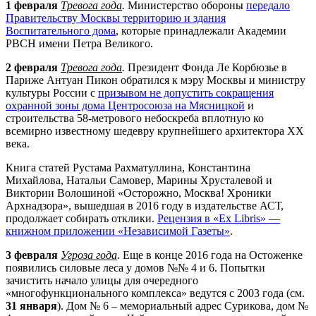
1 февраля
Тревога года
.
Министерство обороны
передало
Правительству Москвы территорию и здания
Воспитательного дома
, которые принадлежали Академии
РВСН имени Петра Великого.
2 февраля
Тревога года
.
Президент Фонда Ле Корбюзье в
Париже Антуан Пикон обратился к мэру Москвы и министру
культуры России с
призывом не допустить сокращения
охранной зоны дома Центросоюза на Мясницкой
и
строительства 58-метрового небоскреба вплотную ко
всемирно известному шедевру крупнейшего архитектора ХХ
века.
Книга статей Рустама Рахматуллина, Константина
Михайлова, Натальи Самовер, Марины Хрусталевой и
Виктории Волошиной «Осторожно, Москва! Хроники
Арх
надзора», вышедшая в 2016 году в издательстве АСТ,
продолжает собирать отклики.
Рецензия в «Ex Libris» —
книжном приложении «Независимой Газеты»
.
3 февраля
Угроза года
. Еще в конце 2016 года на Остоженке
появились силовые леса у домов №№ 4 и 6. Попытки
зачистить начало улицы для очередного
«многофункционального комплекса» ведутся с 2003 года (см.
31 января
). Дом № 6 – мемориальный адрес Сурикова, дом №