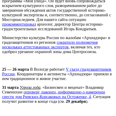
программы «Моя улица». Он будет вновь сопровождаться
вскрытием культурного слоя, разворачиванием работ до
завершения обсуждения актов государственной историко-
культурной экспертизы и, соответственно, до согласований с
Мосгорнаследием. Для нашего сайта ситуацию
прокомментировал
археолог, директор Центра историко-
градостроительных исследований Игорь Кондратьев.
Министерство культуры России по жалобам «
Арх
надзора» и
градозащитников из регионов
сократило полномочия
нескольких аттестованных экспертов
, включая тех, кто
одобрил урезание охранной зоны дома Центросоюза.
25 — 26 марта
В Вологде работает
V съезд градозащитников
России
. Координаторы и активисты «
Арх
надзора» приняли в
нем традиционное и живое участие.
31 марта
Угроза года
.
«Бизнесмен и меценат» Владимир
Семенихин
опроверг, наконец, информацию о намерении
снести дом Римских-Корсаковых на Остоженке, 4
. Ситуация
получит развитие в конце года (см.
29 декабря
).