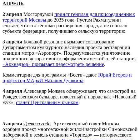
АПРЕЛЬ
2 апреля
Мосгордумой
принят генплан для присоединенных
территорий Москвы
до 2035 года. Рустам Рахматуллин
считает, что это генплан расширения города, а не генплан
субъекта федерации, получившего сельскую территорию.
3 апреля
Большой резонанс вызывает согласование
Департаментом культурного наследия проекта реставрации
станции метро «Аэропорт». Подразумевается уничтожение
подлинного декоративного оформления вестибюлей станции.
«
Арх
надзор» призывает пересмотреть решение
.
Комментарии для программы «Вести» дают
Юрий Егоров и
профессор МАрхИ Наталия Душкина
.
4 апреля
Александр Можаев обнаруживает, что самострой на
Рождественском бульваре, известный в народе как «Навозный
жук»,
станет Центральным рынком
.
5 апреля
Тревога года
.
Архитектурный совет Москвы
одобрил проект многоэтажной жилой застройки Симоновской
набережной и земель стадиона «Торпедо» — исторического