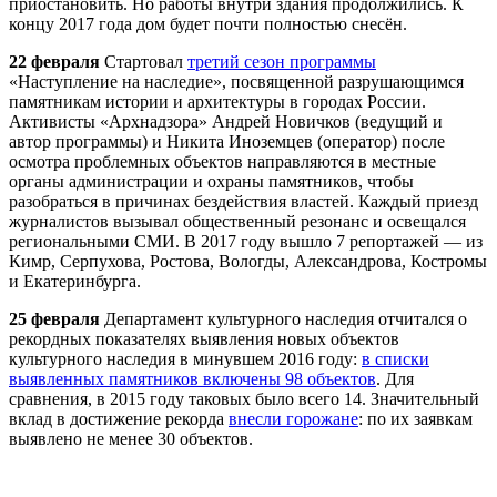
приостановить. Но работы внутри здания продолжились. К
концу 2017 года дом будет почти полностью снесён.
22 февраля
Стартовал
третий сезон программы
«
Наступление на наследие
»
, посвященной разрушающимся
памятникам истории и архитектуры в городах России.
Активисты «
Арх
надзора» Андрей Новичков (ведущий и
автор программы) и Никита Иноземцев (оператор) после
осмотра проблемных объектов направляются в местные
органы администрации и охраны памятников, чтобы
разобраться в причинах бездействия властей. Каждый приезд
журналистов вызывал общественный резонанс и освещался
региональными СМИ. В 2017 году вышло 7 репортажей — из
Кимр, Серпухова, Ростова, Вологды, Александрова, Костромы
и Екатеринбурга.
25 февраля
Департамент культурного наследия отчитался о
рекордных показателях выявления новых объектов
культурного наследия в минувшем 2016 году:
в списки
выявленных памятников включены 98 объектов
. Для
сравнения, в 2015 году таковых было всего 14. Значительный
вклад в достижение рекорда
внесли горожане
: по их заявкам
выявлено не менее 30 объектов.