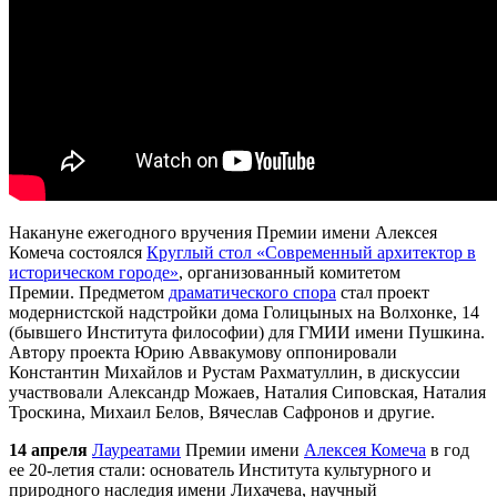
Накануне ежегодного вручения Премии имени Алексея
Комеча состоялся
Круглый стол «Современный архитектор в
историческом городе»
, организованный комитетом
Премии. Предметом
драматического спора
стал проект
модернистской надстройки дома Голицыных на Волхонке, 14
(бывшего Института философии) для ГМИИ имени Пушкина.
Автору проекта Юрию Аввакумову оппонировали
Константин Михайлов и Рустам Рахматуллин, в дискуссии
участвовали Александр Можаев, Наталия Сиповская, Наталия
Троскина, Михаил Белов, Вячеслав Сафронов и другие.
14 апреля
Лауреатами
Премии имени
Алексея Комеча
в год
ее 20-летия стали: основатель Института культурного и
природного наследия имени Лихачева, научный