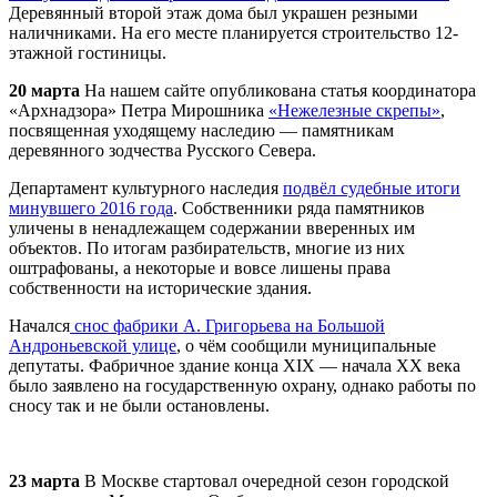
Деревянный второй этаж дома был украшен резными
наличниками. На его месте планируется строительство 12-
этажной гостиницы.
20 марта
На нашем сайте опубликована статья координатора
«
Арх
надзора» Петра Мирошника
«Нежелезные скрепы»
,
посвященная уходящему наследию — памятникам
деревянного зодчества Русского Севера.
Департамент культурного наследия
подвёл судебные итоги
минувшего 2016 года
. Собственники ряда памятников
уличены в ненадлежащем содержании вверенных им
объектов. По итогам разбирательств, многие из них
оштрафованы, а некоторые и вовсе лишены права
собственности на исторические здания.
Начался
снос фабрики А. Григорьева на Большой
Андроньевской улице
, о чём сообщили муниципальные
депутаты. Фабричное здание конца XIX — начала XX века
было заявлено на государственную охрану, однако работы по
сносу так и не были остановлены.
23 марта
В Москве стартовал очередной сезон городской