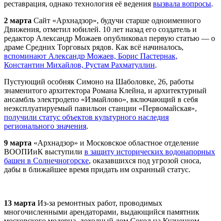
реставрация, однако технология её ведения
вызвала вопросы
.
2 марта
Сайт «
Арх
надзор», будучи старше одноименного
Движения, отметил юбилей. 10 лет назад его создатель и
редактор Александр Можаев опубликовал первую статью — о
драме Средних Торговых рядов. Как всё начиналось,
вспоминают Александр Можаев, Борис Пастернак,
Константин Михайлов, Рустам Рахматуллин
.
Пустующий особняк Симоно на Шаболовке, 26, работы
знаменитого архитектора Романа Клейна, и архитектурный
ансамбль электродепо «Измайлово», включающий в себя
неэксплуатируемый павильон станции «Первомайская»,
получили статус объектов культурного наследия
регионального значения
.
9 марта
«
Арх
надзор» и Московское областное отделение
ВООПИиК выступили
в защиту исторических водонапорных
башен в Солнечногорске
, оказавшихся под угрозой сноса,
дабы в ближайшее время придать им охранный статус.
13 марта
Из-за ремонтных работ, проводимых
многочисленными арендаторами, выдающийся памятник
московского модерна, доходный дом Сокол на Кузнецком