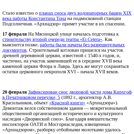
Стало известно о
планах сноса двух водонапорных башен XIX
века работы Константина Тона
на подмосковной станции
Подсолнечная. «
Арх
надзор» примет участие в их спасении.
17 февраля
На Мясницкой улице началась подготовка к
строительству второй очереди театра «Et Cetera»
. Как
выяснится позже,
работы были начаты без разрешительных
документов
. Строительный котлован пришелся на участок
древней деревянной церкви, известной с 1540-х годов, и,
частично, на участок заменившей ее в середине XVII века
каменной церкви Флора и Лавра. Здесь же могут сохраняться
остатки церковного некрополя XVI – начала XVII веков.
20 февраля
Зафиксирован снос дворовой части дома Кирхгоф
в Печатниковом переулке, 5
(1892 г., архитектор А.В.
Красильников, объект
«Красной книги»
«
Арх
надзора»).
Демонтаж велся собственником здания — межрегиональной
общественной организацией исторического и культурного
наследия «Дворянский союз». Благодаря вмешательству
инспекторов ОАТИ и Мосгорнаследия, извещенных
«
Арх
надзором», разборку отбойными молотками удалось