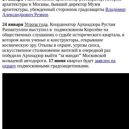
архитектуры и Москвы, бывший директор Музея
архитектуры, убежденный сторонник градозащиты
Владимир
Александрович Резвин
.
24 января
Угроза года
. Координатор
Арх
надзора Рустам
Рахматуллин выступил в подмосковном Королёве на
общественных слушаниях о судьбе исторического квартала, в
котором жили ученые и конструкторы, открывшие
космическую эру. Отказы в охране, угрозы сноса,
искусственное столкновение жителей в очередной раз
побудили
Арх
надзор выйти “за мандат” Московской
кольцевой автодороги.
17 июня
квартал будет
заявлен на
охрану
подмосковными градозащитниками.