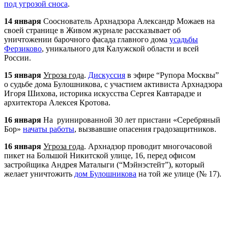
под угрозой сноса
.
14 января
Сооснователь
Арх
надзора Александр Можаев на
своей странице в Живом журнале рассказывает об
уничтожении барочного фасада главного дома
усадьбы
Ферзиково
, уникального для Калужской области и всей
России.
15 января
Угроза года
.
Дискуссия
в эфире “Рупора Москвы”
о судьбе дома Булошникова, с участием активиста
Арх
надзора
Игоря Шихова, историка искусства Сергея Кавтарадзе и
архитектора Алексея Кротова.
16 января
На руинированной 30 лет пристани «Серебряный
Бор»
начаты работы
, вызвавшие опасения градозащитников.
16 января
Угроза года
.
Арх
надзор проводит многочасовой
пикет на Большой Никитской улице, 16, перед офисом
застройщика Андрея Маталыги (“Мэйнэстейт”), который
желает уничтожить
дом Булошникова
на той же улице (№ 17).