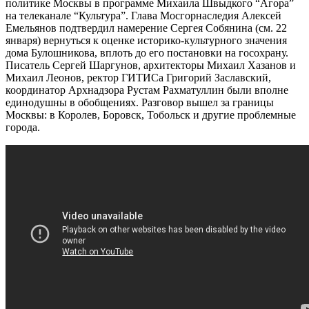
политике Москвы в программе Михаила Швыдкого “Агора”
на телеканале “Культура”. Глава Мосгорнаследия Алексей
Емельянов подтвердил намерение Сергея Собянина (см. 22
января) вернуться к оценке историко-культурного значения
дома Булошникова, вплоть до его постановки на госохрану.
Писатель Сергей Шаргунов, архитекторы Михаил Хазанов и
Михаил Леонов, ректор ГИТИСа Григорий Заславский,
координатор
Арх
надзора Рустам Рахматуллин были вполне
единодушны в обобщениях. Разговор вышел за границы
Москвы: в Королев, Боровск, Тобольск и другие проблемные
города.