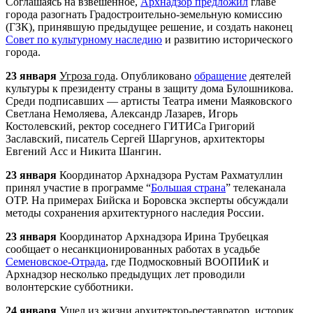
Соглашаясь на взвешенное,
Арх
надзор предложил
главе
города разогнать Градостроительно-земельную комиссию
(ГЗК), принявшую предыдущее решение, и создать наконец
Совет по культурному наследию
и развитию исторического
города.
23 января
Угроза года
. Опубликовано
обращение
деятелей
культуры к президенту страны в защиту дома Булошникова.
Среди подписавших — артисты Театра имени Маяковского
Светлана Немоляева, Александр Лазарев, Игорь
Костолевский, ректор соседнего ГИТИСа Григорий
Заславский, писатель Сергей Шаргунов, архитекторы
Евгений Асс и Никита Шангин.
23 января
Координатор
Арх
надзора Рустам Рахматуллин
принял участие в программе “
Большая страна
” телеканала
ОТР. На примерах Бийска и Боровска эксперты обсуждали
методы сохранения архитектурного наследия России.
23 января
Координатор
Арх
надзора Ирина Трубецкая
сообщает о несанкционированных работах в усадьбе
Семеновское-Отрада
, где Подмосковный ВООПИиК и
Арх
надзор несколько предыдущих лет проводили
волонтерские субботники.
24 января
Ушел из жизни архитектор-реставратор, историк