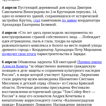
4 апреля
Пустующий деревянный дом купца Дмитрия
Савельевича Виноградова во 2-м Крутицком переулке, 14,
одно из немногих зданий, сохранившихся от исторической
застройки Крутиц,
стал
памятником
по заявке
координатора
Арх
надзора Екатерины Беляевой.
4 апреля
«Сто лет здесь происходили эксперименты по
конструированию страной собственного лица. …Побеждает
идея аттракциона, пыль в глаза, тундра на крыше
развлекательного комплекса и болото на месте первой улицы
древнего города.» Координатор
Арх
надзора Петр Мирошник
подводит свои итоги
паркостроительства в Зарядье.
6 апреля
Объявлены лауреаты XII ежегодной
Премии имени
Алексея Комеча
“за общественно значимую гражданскую
позицию в деле защиты и сохранения культурного наследия
России”, в жюри которой участвует
Арх
надзор. Лауреатами
стали директор музея-заповедника Шахматово Светлана
Мисочник и детский отряд «Поиск» из Севска Брянской
области. Почетные дипломы присуждены Фестивалю
восстановления исторической среды “Том Сойер Фест —
Россия” в лице его основателя Андрея Кочеткова и
внештатному корреспонденту газеты «Калининградская
правда» Владимиру Ломакину. Награждение лауреатов