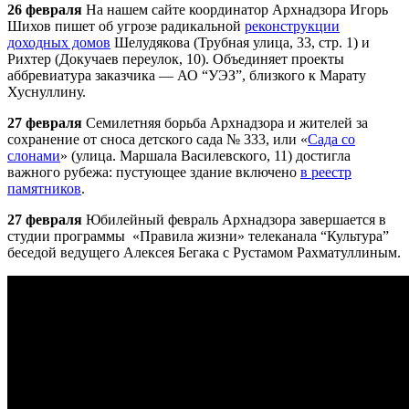
26 февраля
На нашем сайте координатор
Арх
надзора Игорь
Шихов пишет об угрозе радикальной
реконструкции
доходных домов
Шелудякова (Трубная улица, 33, стр. 1) и
Рихтер (Докучаев переулок, 10). Объединяет проекты
аббревиатура заказчика — АО “УЭЗ”, близкого к Марату
Хуснуллину.
27 февраля
Семилетняя борьба
Арх
надзора и жителей за
сохранение от сноса детского сада № 333, или «
Сада со
слонами
» (улица. Маршала Василевского, 11) достигла
важного рубежа: пустующее здание включено
в реестр
памятников
.
27 февраля
Юбилейный февраль
Арх
надзора завершается в
студии программы «Правила жизни» телеканала “Культура”
беседой ведущего Алексея Бегака с Рустамом Рахматуллиным.