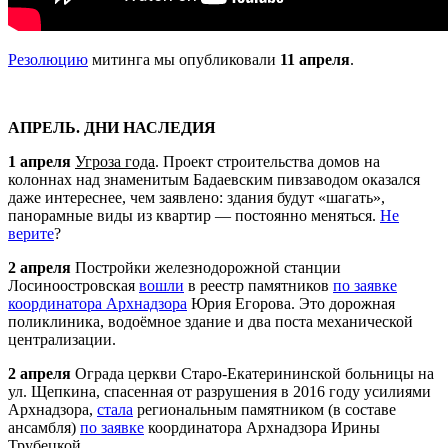
Резолюцию
митинга мы опубликовали
11 апреля
.
АПРЕЛЬ. ДНИ НАСЛЕДИЯ
1 апреля
Угроза года
. Проект строительства домов на
колоннах над знаменитым Бадаевским пивзаводом оказался
даже интереснее, чем заявлено: здания будут «шагать»,
панорамные виды из квартир — постоянно меняться.
Не
верите
?
2 апреля
Постройки железнодорожной станции
Лосиноостровская
вошли
в реестр памятников
по заявке
координатора
Арх
надзора
Юрия Егорова. Это дорожная
поликлиника, водоёмное здание и два поста механической
централизации.
2 апреля
Ограда церкви Старо-Екатерининской больницы на
ул. Щепкина, спасенная от разрушения в 2016 году усилиями
Арх
надзора,
стала
региональным памятником (в составе
ансамбля)
по заявке
координатора
Арх
надзора Ирины
Трубецкой.