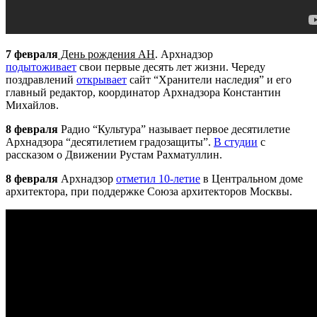
7 февраля
День рождения
А
Н
.
Арх
надзор
подытоживает
свои первые десять лет жизни. Череду
поздравлений
открывает
сайт “Хранители наследия” и его
главный редактор, координатор
Арх
надзора Константин
Михайлов.
8 февраля
Радио “Культура” называет первое десятилетие
Арх
надзора “десятилетием градозащиты”.
В студии
с
рассказом о Движении Рустам Рахматуллин.
8 февраля
Арх
надзор
отметил 10-летие
в Центральном доме
архитектора, при поддержке Союза архитекторов Москвы.