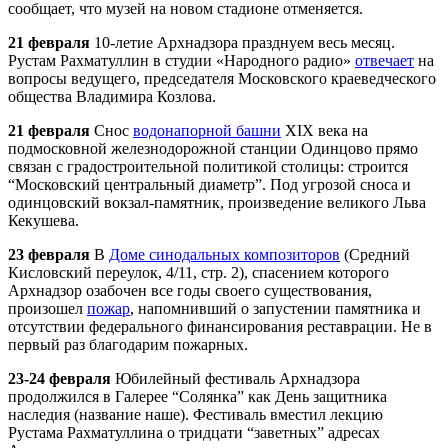
сообщает, что музей на новом стадионе отменяется.
21 февраля
10-летие
Арх
надзора празднуем весь месяц.
Рустам Рахматуллин в студии «Народного радио»
отвечает
на
вопросы ведущего, председателя Московского краеведческого
общества Владимира Козлова.
21 февраля
Снос
водонапорной башни
XIX века на
подмосковной железнодорожной станции Одинцово прямо
связан с градостроительной политикой столицы: строится
“Московский центральный диаметр”. Под угрозой сноса и
одинцовский вокзал-памятник, произведение великого Льва
Кекушева.
23 февраля
В
Доме синодальных композиторов
(Средний
Кисловский переулок, 4/11, стр. 2), спасением которого
Арх
надзор озабочен все годы своего существования,
произошел
пожар
, напомнивший о запустении памятника и
отсутствии федерального финансирования реставрации. Не в
первый раз благодарим пожарных.
23-24 февраля
Юбилейный фестиваль
Арх
надзора
продолжился в Галерее “Солянка” как День защитника
наследия (название наше). Фестиваль вместил лекцию
Рустама Рахматуллина о тридцати “заветных” адресах