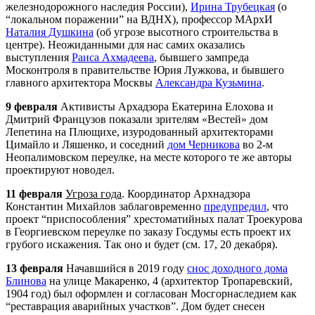
железнодорожного наследия России),
Ирина Трубецкая
(о
“локальном поражении” на ВДНХ), профессор МАрхИ
Наталия Душкина
(об угрозе высотного строительства в
центре). Неожиданными для нас самих оказались
выступления
Раиса Ахмадеева
, бывшего зампреда
Москонтроля в правительстве Юрия Лужкова, и бывшего
главного архитектора Москвы
Александра Кузьмина
.
9 февраля
Активисты Архадзора Екатерина Елохова и
Дмитрий Французов показали зрителям «Вестей» дом
Лепетина на Плющихе, изуродованный архитекторами
Цимайло и Ляшенко, и соседний
дом Черникова
во 2-м
Неопалимовском переулке, на месте которого те же авторы
проектируют новодел.
11 февраля
Угроза года
. Координатор
Арх
надзора
Константин Михайлов заблаговременно
предупредил
, что
проект “приспособления” хрестоматийных палат Троекурова
в Георгиевском переулке по заказу Госдумы есть проект их
грубого искажения. Так оно и будет (см. 17, 20 декабря).
13 февраля
Начавшийся в 2019 году
снос доходного дома
Блинова
на улице Макаренко, 4 (архитектор Тропаревский,
1904 год) был оформлен и согласован Мосгорнаследием как
“реставрация аварийных участков”. Дом будет снесен