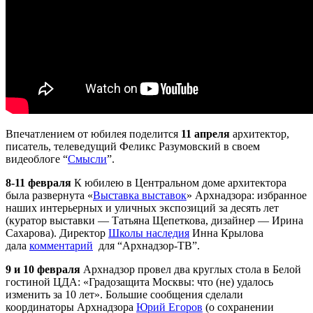
Впечатлением от юбилея поделится
11 апреля
архитектор,
писатель, телеведущий Феликс Разумовский в своем
видеоблоге “
Смысли
”.
8-11 февраля
К юбилею в Центральном доме архитектора
была развернута «
Выставка выставок
»
Арх
надзора: избранное
наших интерьерных и уличных экспозиций за десять лет
(куратор выставки — Татьяна Щепеткова, дизайнер — Ирина
Сахарова). Директор
Школы наследия
Инна Крылова
дала
комментарий
для “
Арх
надзор-ТВ”.
9 и 10 февраля
Арх
надзор провел два круглых стола в Белой
гостиной ЦДА: «Градозащита Москвы: что (не) удалось
изменить за 10 лет». Большие сообщения сделали
координаторы
Арх
надзора
Юрий Егоров
(о сохранении