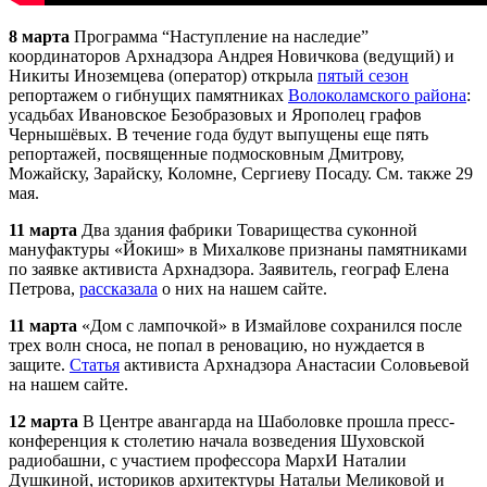
8 марта
Программа “Наступление на наследие”
координаторов
Арх
надзора Андрея Новичкова (ведущий) и
Никиты Иноземцева (оператор) открыла
пятый сезон
репортажем о гибнущих памятниках
Волоколамского района
:
усадьбах Ивановское Безобразовых и Ярополец графов
Чернышёвых. В течение года будут выпущены еще пять
репортажей, посвященные подмосковным Дмитрову,
Можайску, Зарайску, Коломне, Сергиеву Посаду. См. также 29
мая.
11 марта
Два здания фабрики Товарищества суконной
мануфактуры «Йокиш» в Михалкове признаны памятниками
по заявке активиста
Арх
надзора. Заявитель, географ Елена
Петрова,
рассказала
о них на нашем сайте.
11 марта
«Дом с лампочкой» в Измайлове сохранился после
трех волн сноса, не попал в реновацию, но нуждается в
защите.
Статья
активиста
Арх
надзора Анастасии Соловьевой
на нашем сайте.
12 марта
В Центре авангарда на Шаболовке прошла пресс-
конференция к столетию начала возведения Шуховской
радиобашни, с участием профессора МархИ Наталии
Душкиной, историков архитектуры Натальи Меликовой и