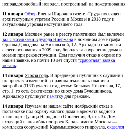
неправдоподобный новодел, построенный на пожертвования.
11 января
Обзор
Елены Широян в газете «Труд» посвящен
архитектурным утратам России и Москвы в 2018 году и
актуальным угрозам наступившего года.
12 января
Месяцем ранее в реестр памятников был включен
зал с мозаиками Эдуарда Ниермана
в доходном доме графа
Орлова-Давыдова на Никольской, 12.
Арх
надзор с момента
своего основания в 2009 году боролся за сохранение дома и
мозаик при реконструкции. Дом получил отказ в охране по
нашей заявке, но почти 10 лет спустя
“сработала” заявка
мозаик
.
14 января
Угроза года
. В преддверии публичных слушаний
по проекту изменений в правила землепользования и
застройки (ПЗЗ) участка с адресом: Большая Никитская, 17,
стр. 1, то есть фактически по сносу дома Булошникова,
Арх
надзор публикует
памятку
для граждан.
14 января
Изучаем на нашем сайте ноябрьский отказ в
постановке под охрану жилого дома Наркомата водного
транспорта (улица Народного Ополчения, 9, стр. 3). Дом,
входящий в ансамбль построек Канала имени Москвы —
комплекса сооружений Карамышевского гидроузла,
оказался