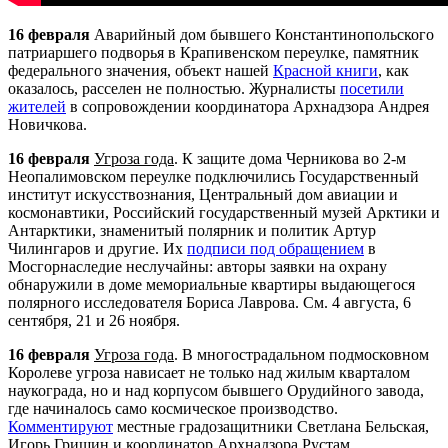
16 февраля
Аварийный дом бывшего Константинопольского
патриаршего подворья в Крапивенском переулке, памятник
федерального значения, объект нашей
Красной книги
, как
оказалось, расселен не полностью. Журналисты
посетили
жителей
в сопровождении координатора
Арх
надзора Андрея
Новичкова.
16 февраля
Угроза года
. К защите дома Черникова во 2-м
Неопалимовском переулке подключились Государственный
институт искусствознания, Центральный дом авиации и
космонавтики, Российский государственный музей Арктики и
Антарктики, знаменитый полярник и политик Артур
Чилингаров и другие. Их
подписи под обращением
в
Мосгорнаследие неслучайны: авторы заявки на охрану
обнаружили в доме мемориальные квартиры выдающегося
полярного исследователя Бориса Лаврова. См. 4 августа, 6
сентября, 21 и 26 ноября.
16 февраля
Угроза года
. В многострадальном подмосковном
Королеве угроза нависает не только над жилым кварталом
наукограда, но и над корпусом бывшего Орудийного завода,
где начиналось само космическое производство.
Комментируют
местные градозащитники Светлана Бельская,
Игорь Гришин и координатор
Арх
надзора Рустам