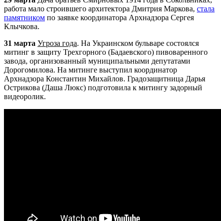
работа мало строившего архитектора Дмитрия Маркова,
стала
памятником
по заявке координатора
Арх
надзора Сергея
Клычкова.
31 марта
Угроза года
. На Украинском бульваре состоялся
митинг в защиту Трехгорного (Бадаевского) пивоваренного
завода, организованный муниципальными депутатами
Дорогомилова. На митинге выступил координатор
Арх
надзора Константин Михайлов. Градозащитница Дарья
Острикова (Даша Люкс) подготовила к митингу задорный
видеоролик.