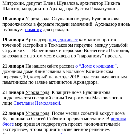
Митрохин, депутат Елена Шувалова, архитектор Никита
Шангин, координатор
Арх
надзора Рустам Рахматуллин.
18 января
Угроза года
. Слушания по дому Булошникова
продолжаются в формате подачи замечаний.
Арх
надзор вновь
публикует
памятку
для граждан.
19 января
Арх
надзор
поддерживает
кампанию против
точечной застройки в Токмаковом переулке, между усадьбой
Струйских — Варенцовых и церковью Вознесения Господня,
за создание на этом месте сквера по “народному” проекту.
21 января
На нашем сайте рассказ
о “Доме с кошками”
,
доходном доме Клингсланда в Большом Козихинском
переулке, 10, который на исходе 2018 года стал выявленным
памятником по заявке активистов
Арх
надзора.
21 января
Угроза года
. К защите дома Булошникова
подключается соседний с ним Театр имени Маяковского в
лице
Светланы Немоляевой
.
22 января
Угроза года
. После месяца событий вокруг дома
Булошникова Сергей Собянин прервал молчание. В
личном
блоге
мэр призвал подвергнуть проект «дополнительной
экспертизе», чтобы принять «взвешенное решение».