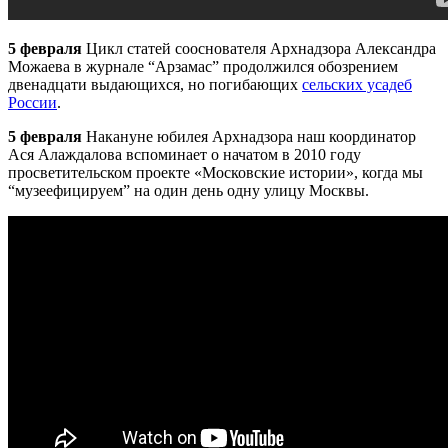
5 февраля
Цикл статей сооснователя
Арх
надзора Александра
Можаева в журнале “Арзамас” продолжился обозрением
двенадцати выдающихся, но погибающих
сельских усадеб
России
.
5 февраля
Накануне юбилея
Арх
надзора наш координатор
Ася Алаждалова вспоминает о начатом в 2010 году
просветительском проекте «Московские истории», когда мы
“музеефицируем” на один день одну улицу Москвы.