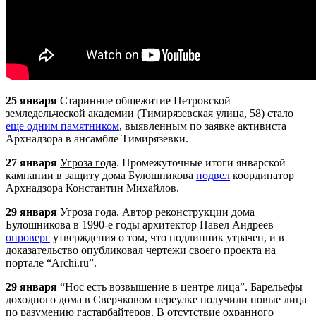
25 января
Старинное общежитие Петровской
земледельческой академии (Тимирязевская улица, 58) стало
еще одним памятником
, выявленным по заявке активиста
Арх
надзора в ансамбле Тимирязевки.
27 января
Угроза года
. Промежуточные итоги январской
кампании в защиту дома Булошникова
подвел
координатор
Арх
надзора Константин Михайлов.
29 января
Угроза года
. Автор реконструкции дома
Булошникова в 1990-е годы архитектор Павел Андреев
опроверг
утверждения о том, что подлинник утрачен, и в
доказательство опубликовал чертежи своего проекта на
портале “Archi.ru”.
29 января
“Нос есть возвышение в центре лица”. Барельефы
доходного дома в Сверчковом переулке получили новые лица
по разумению гастарбайтеров. В отсутствие охранного