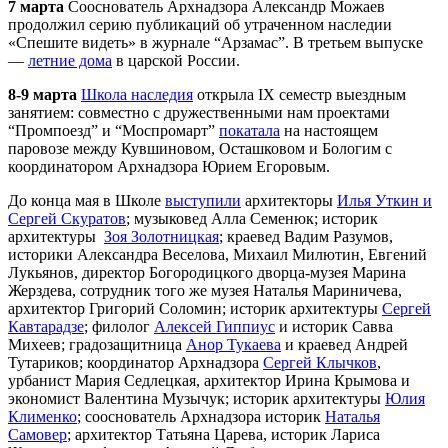
7 марта
Сооснователь
Арх
надзора Александр Можаев
продолжил серию публикаций об утраченном наследии
«Спешите видеть» в журнале “Арзамас”. В третьем выпуске
—
летние дома
в царской России.
8-9 марта
Школа наследия
открыла IX семестр выездным
занятием: совместно с дружественными нам проектами
“Промпоезд” и “Моспромарт”
покатала
на настоящем
паровозе между Кувшиновом, Осташковом и Бологим с
координатором
Арх
надзора Юрием Егоровым.
До конца мая в Школе
выступили
архитекторы
Илья Уткин и
Сергей Скуратов
; музыковед Алла Семенюк; историк
архитектуры
Зоя Золотницкая
; краевед Вадим Разумов,
историки Александра Веселова, Михаил Милютин, Евгений
Лукьянов, директор Богородицкого дворца-музея Марина
Жерздева, сотрудник того же музея Наталья Мариничева,
архитектор Григорий Соломин; историк архитектуры
Сергей
Кавтарадзе
; филолог
Алексей Гиппиус
и историк Савва
Михеев; градозащитница
Анор Тукаева
и краевед Андрей
Тутариков; координатор
Арх
надзора
Сергей Клычков
,
урбанист Мария Седлецкая, архитектор Ирина Крымова и
экономист Валентина Музычук; историк архитектуры
Юлия
Клименко
; сооснователь
Арх
надзора историк
Наталья
Самовер
; архитектор Татьяна Царева, историк Лариса