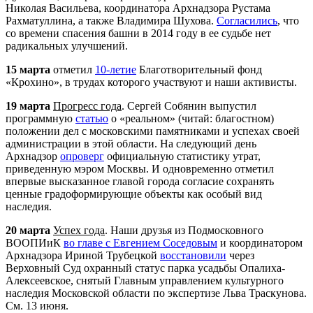
Николая Васильева, координатора
Арх
надзора Рустама
Рахматуллина, а также Владимира Шухова.
Согласились
, что
со времени спасения башни в 2014 году в ее судьбе нет
радикальных улучшений.
15 марта
отметил
10-летие
Благотворительный фонд
«Крохино», в трудах которого участвуют и наши активисты.
19 марта
Прогресс года
. Сергей Собянин выпустил
программную
статью
о «реальном» (читай: благостном)
положении дел с московскими памятниками и успехах своей
администрации в этой области. На следующий день
Арх
надзор
опроверг
официальную статистику утрат,
приведенную мэром Москвы. И одновременно отметил
впервые высказанное главой города согласие сохранять
ценные градоформирующие объекты как особый вид
наследия.
20 марта
Успех года
. Наши друзья из Подмосковного
ВООПИиК
во главе с Евгением Соседовым
и координатором
Арх
надзора Ириной Трубецкой
восстановили
через
Верховный Суд охранный статус парка усадьбы Опалиха-
Алексеевское, снятый Главным управлением культурного
наследия Московской области по экспертизе Льва Траскунова.
См. 13 июня.