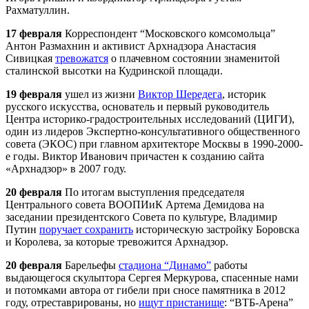
Рахматуллин.
17 февраля
Корреспондент “Московского комсомольца”
Антон Размахнин и активист
Арх
надзора Анастасия
Сивицкая
тревожатся
о плачевном состоянии знаменитой
сталинской высотки на Кудринской площади.
19 февраля
ушел из жизни
Виктор Шередега
, историк
русского искусства, основатель и первый руководитель
Центра историко-градостроительных исследований (ЦИГИ),
один из лидеров Экспертно-консультативного общественного
совета (ЭКОС) при главном архитекторе Москвы в 1990-2000-
е годы. Виктор Иванович причастен к созданию сайта
«
Арх
надзор» в 2007 году.
20 февраля
По итогам выступления председателя
Центрального совета ВООПИиК Артема Демидова на
заседании президентского Совета по культуре, Владимир
Путин
поручает сохранить
историческую застройку Боровска
и Королева, за которые тревожится
Арх
надзор.
20 февраля
Барельефы
стадиона “Динамо”
работы
выдающегося скульптора Сергея Меркурова, спасенные нами
и потомками автора от гибели при сносе памятника в 2012
году, отреставрированы, но
ищут пристанище
: “ВТБ-Арена”