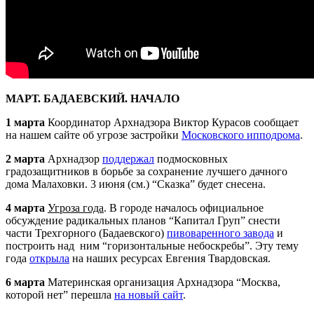
МАРТ. БАДАЕВСКИЙ. НАЧАЛО
1 марта
Координатор
Арх
надзора Виктор Курасов сообщает
на нашем сайте об угрозе застройки
Московского ипподрома
.
2 марта
Арх
надзор
поддержал
подмосковных
градозащитников в борьбе за сохранение лучшего дачного
дома Малаховки. 3 июня (см.) “Сказка” будет снесена.
4 марта
Угроза года
. В городе началось официальное
обсуждение радикальных планов “Капитал Груп” снести
части Трехгорного (Бадаевского)
пивоваренного завода
и
построить над ним “горизонтальные небоскребы”. Эту тему
года
открыла
на наших ресурсах Евгения Твардовская.
6 марта
Материнская организация
Арх
надзора “Москва,
которой нет” перешла
на новый сайт
.