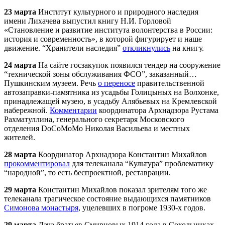
23 марта
Институт культурного и природного наследия
имени Лихачева выпустил книгу Н.И. Горловой
«Становление и развитие института волонтерства в России:
история и современность», в которой фигурирует и наше
движение. “Хранители наследия”
откликнулись
на книгу.
24 марта
На сайте госзакупок появился тендер на сооружение
“технической зоны обслуживания ФСО”, заказанный…
Пушкинским музеем. Речь
о переносе
правительственной
автозаправки-памятника из усадьбы Голицыных на Волхонке,
принадлежащей музею, в усадьбу Алябьевых на Кремлевской
набережной.
Комментарии
координатора
Арх
надзора Рустама
Рахматуллина, генерального секретаря Московского
отделения DoCoMoMo Николая Васильева и местных
жителей.
28 марта
Координатор
Арх
надзора Константин Михайлов
прокомментировал
для телеканала “Культура” проблематику
“народной”, то есть беспроектной, реставрации.
29 марта
Константин Михайлов показал зрителям того же
телеканала трагическое состояние выдающихся памятников
Симонова монастыря
, уцелевших в погроме 1930-х годов.
29 марта
Дача братьев Смирновых 1914 года в Сокольниках,