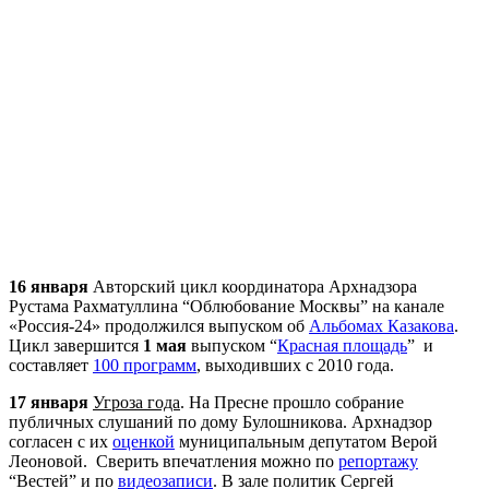
16 января
Авторский цикл координатора
Арх
надзора
Рустама Рахматуллина “Облюбование Москвы” на канале
«Россия-24» продолжился выпуском об
Альбомах Казакова
.
Цикл завершится
1 мая
выпуском “
Красная площадь
” и
составляет
100 программ
, выходивших с 2010 года.
17 января
Угроза года
. На Пресне прошло собрание
публичных слушаний по дому Булошникова.
Арх
надзор
согласен с их
оценкой
муниципальным депутатом Верой
Леоновой. Сверить впечатления можно по
репортажу
“Вестей” и по
видеозаписи
. В зале политик Сергей