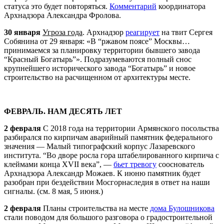
статуса это будет повторяться.
Комментарий
координатора
Арх
надзора Александра Фролова.
30 января
Угроза года
.
Арх
надзор
реагирует
на твит Сергея
Собянина от 29 января: «В “ржавом поясе” Москвы…
принимаемся за планировку территории бывшего завода
“Красный Богатырь”». Подразумеваются полный снос
крупнейшего исторического завода “Богатырь” и новое
строительство на расчищенном от архитектуры месте.
ФЕВРАЛЬ. НАМ ДЕСЯТЬ ЛЕТ
2 февраля
С 2018 года на территории Армянского посольства
разбирался по кирпичам аварийный памятник федерального
значения — Малый типографский корпус Лазаревского
института. “Во дворе росла гора штабелированного кирпича с
клеймами конца XVII века”, —
бьет тревогу
сооснователь
Арх
надзора Александр Можаев. К июню памятник будет
разобран при бездействии Мосгорнаследия в ответ на наши
сигналы. (см. 8 мая, 5 июня.)
2 февраля
Планы строительства на месте
дома Булошникова
стали поводом для большого разговора о градостроительной