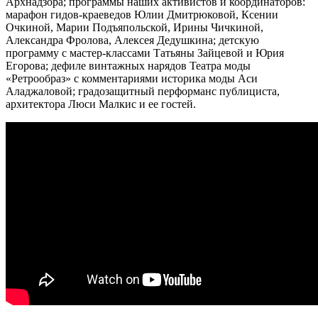
Арх
надзора; программы наших активистов и координаторов:
марафон гидов-краеведов Юлии Дмитрюковой, Ксении
Очкиной, Марии Подъяпольской, Ирины Чичкиной,
Александра Фролова, Алексея Дедушкина; детскую
программу с мастер-классами Татьяны Зайцевой и Юрия
Егорова; дефиле винтажных нарядов Театра моды
«Ретрообраз» с комментариями историка моды Аси
Аладжаловой; градозащитный перформанс публициста,
архитектора Люси Малкис и ее гостей.