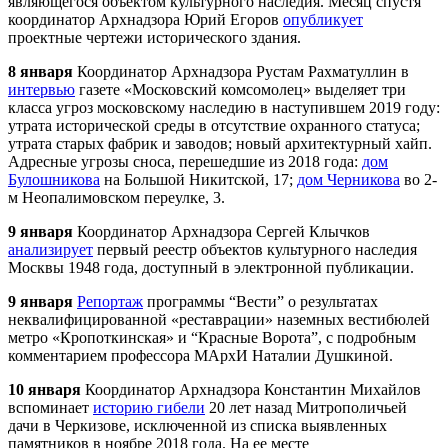
являющегося объектом культурного наследия. Месяц спустя
координатор
Арх
надзора Юрий Егоров
опубликует
проектные чертежи исторического здания.
8 января
Координатор
Арх
надзора Рустам Рахматуллин в
интервью
газете «Московский комсомолец» выделяет три
класса угроз московскому наследию в наступившем 2019 году:
утрата исторической среды в отсутствие охранного статуса;
утрата старых фабрик и заводов; новый архитектурный хайп.
Адресные угрозы сноса, перешедшие из 2018 года:
дом
Булошникова
на Большой Никитской, 17;
дом Черникова
во 2-
м Неопалимовском переулке, 3.
9 января
Координатор
Арх
надзора Сергей Клычков
анализирует
первый реестр объектов культурного наследия
Москвы 1948 года, доступный в электронной публикации.
9 января
Репортаж
программы “Вести” о результатах
неквалифицированной «реставрации» наземных вестибюлей
метро «Кропоткинская» и “Красные Ворота”, с подробным
комментарием профессора МАрхИ Наталии Душкиной.
10 января
Координатор
Арх
надзора Константин Михайлов
вспоминает
историю гибели
20 лет назад Митрополичьей
дачи в Черкизове, исключенной из списка выявленных
памятников в ноябре 2018 года. На ее месте