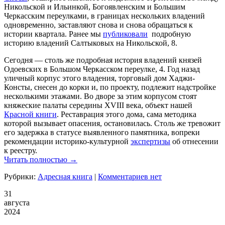
Никольской и Ильинкой, Богоявленским и Большим
Черкасским переулками, в границах нескольких владений
одновременно, заставляют снова и снова обращаться к
истории квартала. Ранее мы
публиковали
подробную
историю владений Салтыковых на Никольской, 8.
Сегодня — столь же подробная история владений князей
Одоевских в Большом Черкасском переулке, 4. Год назад
уличный корпус этого владения, торговый дом Хаджи-
Консты, снесен до корки и, по проекту, подлежит надстройке
несколькими этажами. Во дворе за этим корпусом стоят
княжеские палаты середины XVIII века, объект нашей
Красной книги
. Реставрация этого дома, сама методика
которой вызывает опасения, остановилась. Столь же тревожит
его задержка в статусе выявленного памятника, вопреки
рекомендации историко-культурной
экспертизы
об отнесении
к реестру.
Читать полностью →
Рубрики:
Адресная книга
|
Комментариев нет
31
августа
2024