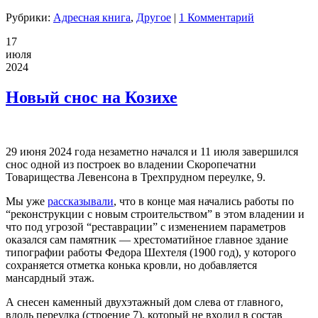
Рубрики:
Адресная книга
,
Другое
|
1 Комментарий
17
июля
2024
Новый снос на Козихе
29 июня 2024 года незаметно начался и 11 июля завершился
снос одной из построек во владении Скоропечатни
Товарищества Левенсона в Трехпрудном переулке, 9.
Мы уже
рассказывали
, что в конце мая начались работы по
“реконструкции с новым строительством” в этом владении и
что под угрозой “реставрации” с изменением параметров
оказался сам памятник — хрестоматийное главное здание
типографии работы Федора Шехтеля (1900 год), у которого
сохраняется отметка конька кровли, но добавляется
мансардный этаж.
А снесен каменный двухэтажный дом слева от главного,
вдоль переулка (строение 7), который не входил в состав