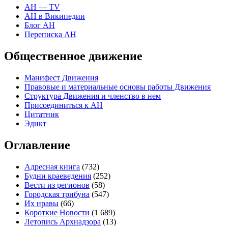
АН — TV
АН в Википедии
Блог АН
Переписка АН
Общественное движение
Манифест Движения
Правовые и материальные основы работы Движения
Структура Движения и членство в нем
Присоединиться к
А
Н
Цитатник
Эдикт
Оглавление
Адресная книга
(732)
Будни краеведения
(252)
Вести из регионов
(58)
Городская трибуна
(547)
Их нравы
(66)
Короткие Новости
(1 689)
Летопись Архнадзора
(13)