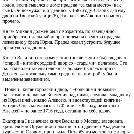
годов, воспитывался в доме прадеда «за сына место» (как
сын). Он возмужал и отделился в 1687 году. Старик дал ему
двор на Тверской улице (6), Никольское-Урюпино и много
прочего.
Князь Михаил должен был с возрастом, по завещанию,
приобрести отдельный двор, причем на средства прадеда,
лежавшие у брата Юрия. Прадед желал устроить будущее
правнуков подробно.
Князю Василию по возмужании (после женитьбы) следовал
«старый» китайгородский двор со «старыми» палатами. Эти
палаты волей завещателя князь должен был расширить.
Должен — поскольку сами средства на постройку были
выделены завещанием.
«Новый» китайгородский двор, с «большими новыми»
палатами и церковью Знамения над ними, следовал младшему
из Юрьевичей, князю Алексею, и вдовствующей княгине-
матери. Она скончалась в 1705 или 1706 году, бездетный
Алексей – не ранее 1716 года, оставив по себе вдову.
Екатерина I назначила князя Василия в Москву, заведовать
кремлевской Оружейной палатой, этой древней Академией
художеств. Словом, при начале Петербурга московские дворы