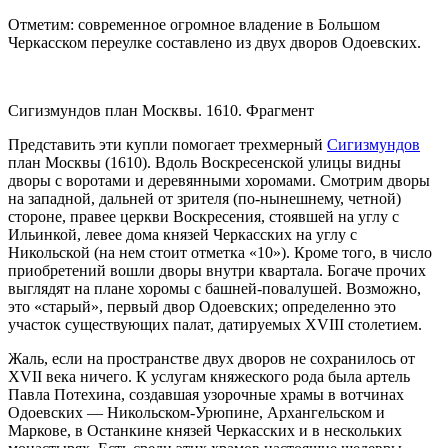
Отметим: современное огромное владение в Большом
Черкасском переулке составлено из двух дворов Одоевских.
Сигизмундов план Москвы. 1610. Фрагмент
Представить эти купли помогает трехмерный
Сигизмундов
план Москвы (1610). Вдоль Воскресенской улицы видны
дворы с воротами и деревянными хоромами. Смотрим дворы
на западной, дальней от зрителя (по-нынешнему, четной)
стороне, правее церкви Воскресения, стоявшей на углу с
Ильинкой, левее дома князей Черкасских на углу с
Никольской (на нем стоит отметка «10»). Кроме того, в число
приобретений вошли дворы внутри квартала. Богаче прочих
выглядят на плане хоромы с башней-повалушей. Возможно,
это «старый», первый двор Одоевских; определенно это
участок существующих палат, датируемых XVIII столетием.
Жаль, если на пространстве двух дворов не сохранилось от
XVII века ничего. К услугам княжеского рода была артель
Павла Потехина, создавшая узорочные храмы в вотчинах
Одоевских — Никольском-Урюпине, Архангельском и
Маркове, в Останкине князей Черкасских и в нескольких