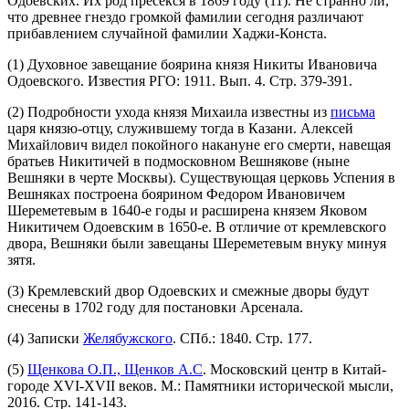
Одоевских. Их род пресекся в 1869 году (11). Не странно ли,
что древнее гнездо громкой фамилии сегодня различают
прибавлением случайной фамилии Хаджи-Конста.
(1) Духовное завещание боярина князя Никиты Ивановича
Одоевского. Известия РГО: 1911. Вып. 4. Стр. 379-391.
(2) Подробности ухода князя Михаила известны из
письма
царя князю-отцу, служившему тогда в Казани. Алексей
Михайлович видел покойного накануне его смерти, навещая
братьев Никитичей в подмосковном Вешнякове (ныне
Вешняки в черте Москвы). Существующая церковь Успения в
Вешняках построена боярином Федором Ивановичем
Шереметевым в 1640-е годы и расширена князем Яковом
Никитичем Одоевским в 1650-е. В отличие от кремлевского
двора, Вешняки были завещаны Шереметевым внуку минуя
зятя.
(3) Кремлевский двор Одоевских и смежные дворы будут
снесены в 1702 году для постановки Арсенала.
(4) Записки
Желябужского
. СПб.: 1840. Стр. 177.
(5)
Щенкова О.П., Щенков А.С
. Московский центр в Китай-
городе XVI-XVII веков. М.: Памятники исторической мысли,
2016. Стр. 141-143.