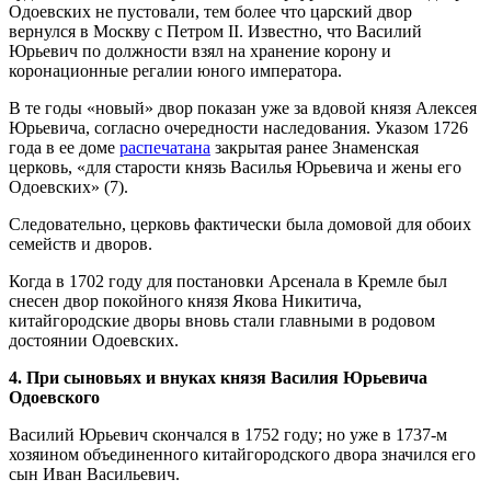
Одоевских не пустовали, тем более что царский двор
вернулся в Москву с Петром II. Известно, что Василий
Юрьевич по должности взял на хранение корону и
коронационные регалии юного императора.
В те годы «новый» двор показан уже за вдовой князя Алексея
Юрьевича, согласно очередности наследования. Указом 1726
года в ее доме
распечатана
закрытая ранее Знаменская
церковь, «для старости князь Василья Юрьевича и жены его
Одоевских» (7).
Следовательно, церковь фактически была домовой для обоих
семейств и дворов.
Когда в 1702 году для постановки Арсенала в Кремле был
снесен двор покойного князя Якова Никитича,
китайгородские дворы вновь стали главными в родовом
достоянии Одоевских.
4. При сыновьях и внуках князя Василия Юрьевича
Одоевского
Василий Юрьевич скончался в 1752 году; но уже в 1737-м
хозяином объединенного китайгородского двора значился его
сын Иван Васильевич.