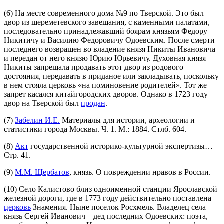
(6) На месте современного дома №9 по Тверской. Это был
двор из шереметевского завещания, с каменными палатами,
последовательно принадлежавший боярам князьям Федору
Никитичу и Василию Федоровичу Одоевским. После смерти
последнего возвращен во владение князя Никиты Ивановича
и передан от него князю Юрию Юрьевичу. Духовная князя
Никиты запрещала продавать этот двор из родового
достояния, передавать в приданое или закладывать, поскольку
в нем стояла церковь «на поминовение родителей». Тот же
запрет касался китайгородских дворов. Однако в 1723 году
двор на Тверской был
продан
.
(7)
Забелин И.Е.
Материалы для истории, археологии и
статистики города Москвы. Ч. 1. М.: 1884. Стлб. 604.
(8)
Акт
государственной историко-культурной экспертизы…
Стр. 41.
(9)
М.М. Щербатов
, князь. О повреждении нравов в России.
(10) Село Калистово близ одноименной станции Ярославской
железной дороги, где в 1773 году действительно поставлена
церковь
Знамения. Ныне поселок Росхмель. Владелец села
князь Сергей Иванович – дед последних Одоевских: поэта,