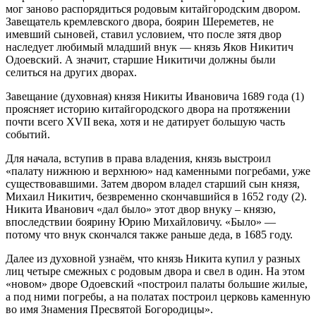
мог заново распорядиться родовым китайгородским двором.
Завещатель кремлевского двора, боярин Шереметев, не
имевший сыновей, ставил условием, что после зятя двор
наследует любимый младший внук — князь Яков Никитич
Одоевский. А значит, старшие Никитичи должны были
селиться на других дворах.
Завещание (духовная) князя Никиты Ивановича 1689 года (1)
проясняет историю китайгородского двора на протяжении
почти всего XVII века, хотя и не датирует большую часть
событий.
Для начала, вступив в права владения, князь выстроил
«палату нижнюю и верхнюю» над каменными погребами, уже
существовавшими. Затем двором владел старший сын князя,
Михаил Никитич, безвременно скончавшийся в 1652 году (2).
Никита Иванович «дал было» этот двор внуку – князю,
впоследствии боярину Юрию Михайловичу. «Было» —
потому что внук скончался также раньше деда, в 1685 году.
Далее из духовной узнаём, что князь Никита купил у разных
лиц четыре смежных с родовым двора и свел в один. На этом
«новом» дворе Одоевский «построил палаты большие жилые,
а под ними погребы, а на полатах построил церковь каменную
во имя Знамения Пресвятой Богородицы».