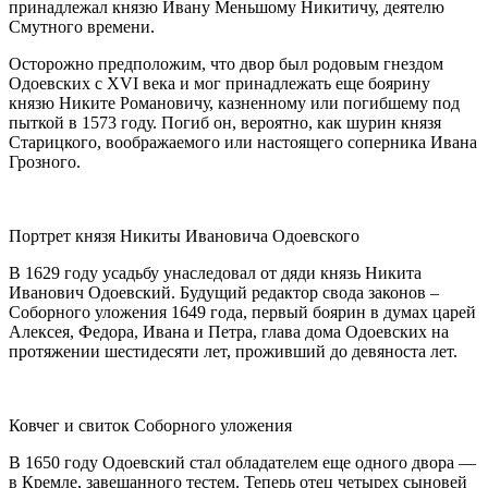
принадлежал князю Ивану Меньшому Никитичу, деятелю
Смутного времени.
Осторожно предположим, что двор был родовым гнездом
Одоевских с XVI века и мог принадлежать еще боярину
князю Никите Романовичу, казненному или погибшему под
пыткой в 1573 году. Погиб он, вероятно, как шурин князя
Старицкого, воображаемого или настоящего соперника Ивана
Грозного.
Портрет князя Никиты Ивановича Одоевского
В 1629 году усадьбу унаследовал от дяди князь Никита
Иванович Одоевский. Будущий редактор свода законов –
Соборного уложения 1649 года, первый боярин в думах царей
Алексея, Федора, Ивана и Петра, глава дома Одоевских на
протяжении шестидесяти лет, проживший до девяноста лет.
Ковчег и свиток Соборного уложения
В 1650 году Одоевский стал обладателем еще одного двора —
в Кремле, завещанного тестем. Теперь отец четырех сыновей