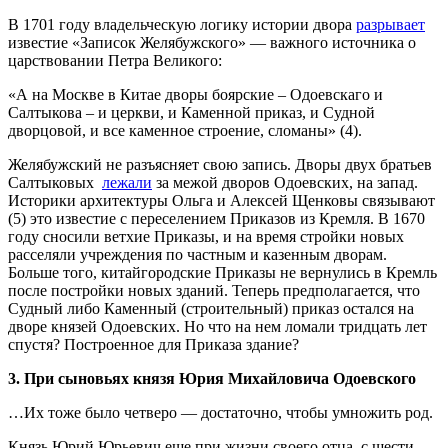
В 1701 году владельческую логику истории двора
разрывает
известие «Записок Желябужского» — важного источника о
царствовании Петра Великого:
«А на Москве в Китае дворы боярские – Одоевскаго и
Салтыкова – и церкви, и Каменной приказ, и Судной
дворцовой, и все каменное строение, сломаны» (4).
Желябужский не разъясняет свою запись. Дворы двух братьев
Салтыковых
лежали
за межой дворов Одоевских, на запад.
Историки архитектуры Ольга и Алексей Щенковы связывают
(5) это известие с переселением Приказов из Кремля. В 1670
году сносили ветхие Приказы, и на время стройки новых
расселяли учреждения по частным и казенным дворам.
Больше того, китайгородские Приказы не вернулись в Кремль
после постройки новых зданий. Теперь предполагается, что
Судный либо Каменный (строительный) приказ остался на
дворе князей Одоевских. Но что на нем ломали тридцать лет
спустя? Построенное для Приказа здание?
3. При сыновьях князя Юрия Михайловича Одоевского
…Их тоже было четверо — достаточно, чтобы умножить род.
Князь Юрий Юрьевич еще при жизни своего отца, с шести