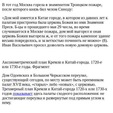
В тот год Москва горела в знаменитом Троицком пожаре,
после которого князь бил челом Синоду:
«Дом мой имеется в Китае городе, в котором из давних лет к
палатам пристроена была церковь Божия во имя Знамения
Пресв. Б-цы и прошедшего мая 29 числа, во время
случившегося в Москве пожара, дом мой выгорел и оная
церковь Божия выгорела ж, и от того пожара каменное здание
весьма повредилось, и за ветхостью починить не можно» (8).
Иван Васильевич просил дозволить новую домовую церковь.
Аксонометрический план Кремля и Китай-города. 1720-е
или 1730-е годы. Фрагмент
Дом Одоевских в Большом Черкасском переулке,
существующий сегодня, по месту может быть преемником
палат XVII века, «старых» либо «новых», с церковью.
Трехмерный план Кремля и Китай-города 1720-х или 1730-х
годов
показывает
здесь палаты сходного расположения: не
достигающие переулка и развернутые под прямым углом к
нему.