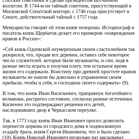
статские советники и сделан президентом Вотчинной
коллегии. В 1744-м он тайный советник, присутствующий в
Московской Сенатской конторе, с 1746 года присутствует в
Сенате, действительный тайный с 1757 года.
Мемуаристы говорят об этом князе нехорошо. Историограф и
писатель князь Щербатов делает его примером «повреждения
нравов в России»:
«Сей князь Одоевской неумеренным своим сластолюбием так
разорился, что, продав все деревни, оставил себе некоторое
число служителей, которые были музыканты, и сии, ходя в
разные места играть и получая плату, тем остальное время
жизни его содержали. Воистину при древней простоте нравов
музыканты не нашли бы довольно в упражнении своем
прибыли, чтобы и себя, и господина своего содержать» (9).
В том, что князь Иван Васильевич, праправнук богатейшего
вельможи, растратил состояние, согласны разные источники.
Косвенно это подтверждают решения его детей,
наследовавших двор в Черкасском переулке.
Так, в 1773 году князь Иван Иванович просил дозволить
перенести церковь из городского дома в подмосковную
усадьбу брата, князя Сергея Ивановича, что и было сделано
(10). Князь Николай Иванович несколько раз закладывал