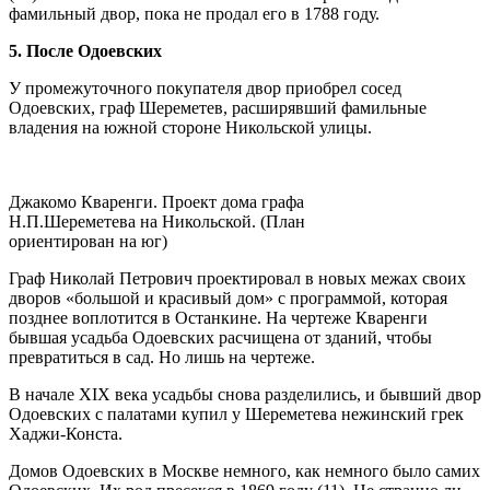
фамильный двор, пока не продал его в 1788 году.
5. После Одоевских
У промежуточного покупателя двор приобрел сосед
Одоевских, граф Шереметев, расширявший фамильные
владения на южной стороне Никольской улицы.
Джакомо Кваренги. Проект дома графа
Н.П.Шереметева на Никольской. (План
ориентирован на юг)
Граф Николай Петрович проектировал в новых межах своих
дворов «большой и красивый дом» с программой, которая
позднее воплотится в Останкине. На чертеже Кваренги
бывшая усадьба Одоевских расчищена от зданий, чтобы
превратиться в сад. Но лишь на чертеже.
В начале XIX века усадьбы снова разделились, и бывший двор
Одоевских с палатами купил у Шереметева нежинский грек
Хаджи-Конста.
Домов Одоевских в Москве немного, как немного было самих