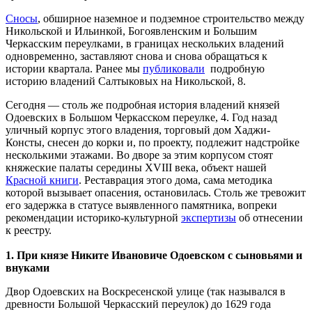
Сносы
, обширное наземное и подземное строительство между
Никольской и Ильинкой, Богоявленским и Большим
Черкасским переулками, в границах нескольких владений
одновременно, заставляют снова и снова обращаться к
истории квартала. Ранее мы
публиковали
подробную
историю владений Салтыковых на Никольской, 8.
Сегодня — столь же подробная история владений князей
Одоевских в Большом Черкасском переулке, 4. Год назад
уличный корпус этого владения, торговый дом Хаджи-
Консты, снесен до корки и, по проекту, подлежит надстройке
несколькими этажами. Во дворе за этим корпусом стоят
княжеские палаты середины XVIII века, объект нашей
Красной книги
. Реставрация этого дома, сама методика
которой вызывает опасения, остановилась. Столь же тревожит
его задержка в статусе выявленного памятника, вопреки
рекомендации историко-культурной
экспертизы
об отнесении
к реестру.
1. При князе Никите Ивановиче Одоевском с сыновьями и
внуками
Двор Одоевских на Воскресенской улице (так назывался в
древности Большой Черкасский переулок) до 1629 года