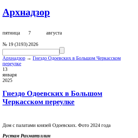
Архнадзор
пятница
7
августа
№
19
(
3193
)
2026
Архнадзор
→
Гнездо Одоевских в Большом Черкасском
переулке
13
января
2025
Гнездо Одоевских в Большом
Черкасском переулке
Дом с палатами князей Одоевских. Фото 2024 года
Рустам
Рахматуллин