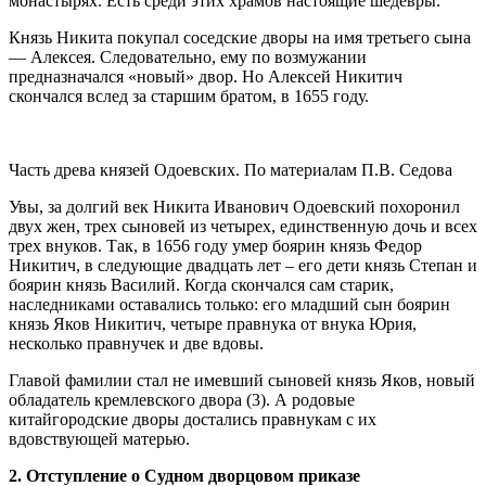
монастырях. Есть среди этих храмов настоящие шедевры.
Князь Никита покупал соседские дворы на имя третьего сына
— Алексея. Следовательно, ему по возмужании
предназначался «новый» двор. Но Алексей Никитич
скончался вслед за старшим братом, в 1655 году.
Часть древа князей Одоевских. По материалам П.В. Седова
Увы, за долгий век Никита Иванович Одоевский похоронил
двух жен, трех сыновей из четырех, единственную дочь и всех
трех внуков. Так, в 1656 году умер боярин князь Федор
Никитич, в следующие двадцать лет – его дети князь Степан и
боярин князь Василий. Когда скончался сам старик,
наследниками оставались только: его младший сын боярин
князь Яков Никитич, четыре правнука от внука Юрия,
несколько правнучек и две вдовы.
Главой фамилии стал не имевший сыновей князь Яков, новый
обладатель кремлевского двора (3). А родовые
китайгородские дворы достались правнукам с их
вдовствующей матерью.
2. Отступление о Судном дворцовом приказе