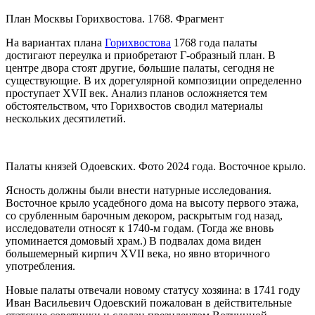
План Москвы Горихвостова. 1768. Фрагмент
На вариантах плана
Горихвостова
1768 года палаты
достигают переулка и приобретают Г-образный план. В
центре двора стоят другие, б
о
льшие палаты, сегодня не
существующие. В их дорегулярной композиции определенно
проступает XVII век. Анализ планов осложняется тем
обстоятельством, что Горихвостов сводил материалы
нескольких десятилетий.
Палаты князей Одоевских. Фото 2024 года. Восточное крыло.
Ясность должны были внести натурные исследования.
Восточное крыло усадебного дома на высоту первого этажа,
со срубленным барочным декором, раскрытым год назад,
исследователи относят к 1740-м годам. (Тогда же вновь
упоминается домовый храм.) В подвалах дома виден
большемерный кирпич XVII века, но явно вторичного
употребления.
Новые палаты отвечали новому статусу хозяина: в 1741 году
Иван Васильевич Одоевский пожалован в действительные