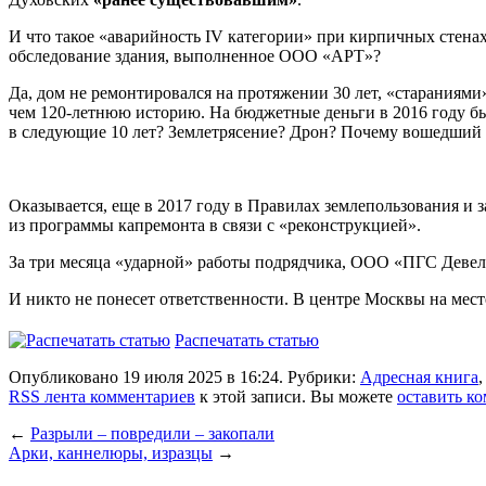
И что такое «аварийность IV категории» при кирпичных стена
обследование здания, выполненное ООО «АРТ»?
Да, дом не ремонтировался на протяжении 30 лет, «стараниями
чем 120-летнюю историю. На бюджетные деньги в 2016 году бы
в следующие 10 лет? Землетрясение? Дрон? Почему вошедший в
Оказывается, еще в 2017 году в Правилах землепользования и 
из программы капремонта в связи с «реконструкцией».
За три месяца «ударной» работы подрядчика, ООО «ПГС Девело
И никто не понесет ответственности. В центре Москвы на мест
Распечатать статью
Опубликовано 19 июля 2025 в 16:24. Рубрики:
Адресная книга
RSS лента комментариев
к этой записи. Вы можете
оставить к
←
Разрыли – повредили – закопали
Арки, каннелюры, изразцы
→