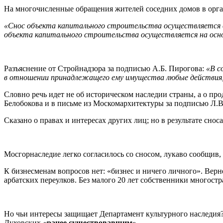
На многочисленные обращения жителей соседних домов в орга
«Снос объекта капитального строительства осуществляется в 
объекта капитального строительства осуществляется на осн
Разъяснение от Стройнадзора за подписью А.Б. Пирогова:
«В с
в отношении принадлежащего ему имущества любые действия, 
Словно речь идет не об историческом наследии страны, а о п
Белобокова и в письме из Москомархитектуры за подписью Л.
Сказано о правах и интересах других лиц; но в результате сно
Мосгорнаследие легко согласилось со сносом, лукаво сообщив,
К бизнесменам вопросов нет: «бизнес и ничего личного». Вер
арбатских переулков. Без малого 20 лет собственники многост
Но чьи интересы защищает Департамент культурного наследия? 
Духовских
«ранее существовавшим»
.