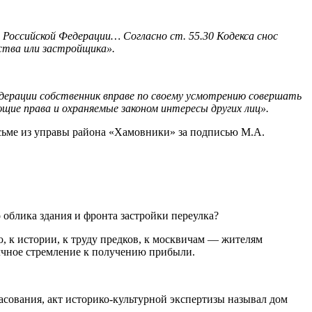
 Российской Федерации… Согласно ст. 55.30 Кодекса снос
ства или застройщика».
едерации собственник вправе по своему усмотрению совершать
ие права и охраняемые законом интересы других лиц».
исьме из управы района «Хамовники» за подписью М.А.
 облика здания и фронта застройки переулка?
, к истории, к труду предков, к москвичам — жителям
 алчное стремление к получению прибыли.
асования, акт историко-культурной экспертизы называл дом