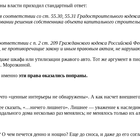
ны власти приходил стандартный ответ:
соответствии со ст. 55.30, 55.31 Градостроительного кодекса
овании решения собственника объекта капитального строитель
оответствии с п. 2 ст. 209 Гражданского кодекса Российской Ф
не противоречащие закону и иным правовым актам, не нарушающ
родаже шкафа или утилизации ржавого авто. Тот же аргумент в п
В. Морозкиной.
са именно
эти права оказались попраны.
 что «ценные интерьеры не обнаружены». А как насчет внешнего
нее сказать, «…ничего лишнего». Лишнее — уважение к наследию
радального дома несколько раз менялись; не менялось только их
О чем печется денно и нощно? Еще до сноса, и даже до его согл