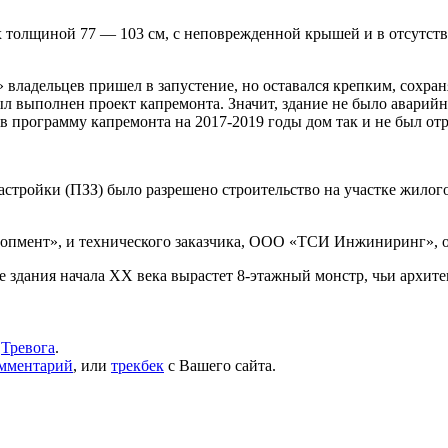
х толщиной 77 — 103 см, с неповрежденной крышей и в отсутст
» владельцев пришел в запустение, но оставался крепким, сохра
л выполнен проект капремонта. Значит, здание не было аварий
 программу капремонта на 2017-2019 годы дом так и не был от
застройки (ПЗЗ) было разрешено строительство на участке жилог
пмент», и технического заказчика, ООО «ТСИ Инжиниринг», от 
е здания начала ХХ века вырастет 8-этажный монстр, чьи архите
,
Тревога
.
омментарий
, или
трекбек
с Вашего сайта.