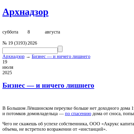
Архнадзор
суббота
8
августа
№
19
(
3193
)
2026
Архнадзор
→
Бизнес — и ничего лишнего
19
июля
2025
Бизнес — и ничего лишнего
В Большом Лёвшинском переулке больше нет доходного дома 1
и потомков домовладельца —
по спасению
дома от сноса, попы
Чего не скажешь об успехе собственника, ООО «Акрукс капитал
объема, не встретило возражении от «инстанций».