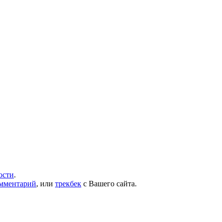
ости
.
омментарий
, или
трекбек
с Вашего сайта.