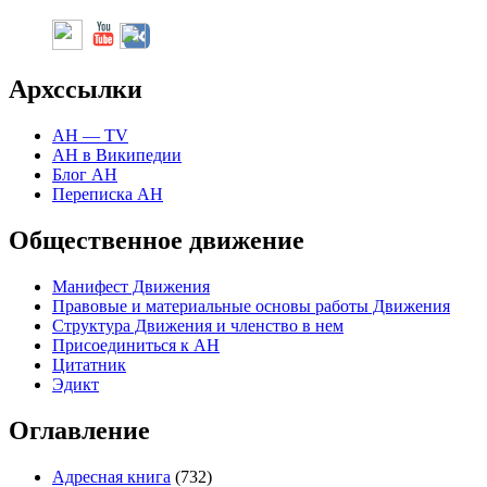
Арх
ссылки
АН — TV
АН в Википедии
Блог АН
Переписка АН
Общественное движение
Манифест Движения
Правовые и материальные основы работы Движения
Структура Движения и членство в нем
Присоединиться к
А
Н
Цитатник
Эдикт
Оглавление
Адресная книга
(732)