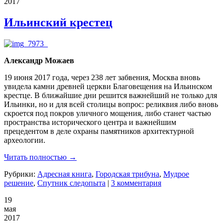
2017
Ильинский крестец
Александр Можаев
19 июня 2017 года, через 238 лет забвения, Москва вновь
увидела камни древней церкви Благовещения на Ильинском
крестце. В ближайшие дни решится важнейший не только для
Ильинки, но и для всей столицы вопрос: реликвия либо вновь
скроется под покров уличного мощения, либо станет частью
пространства исторического центра и важнейшим
прецедентом в деле охраны памятников архитектурной
археологии.
Читать полностью →
Рубрики:
Адресная книга
,
Городская трибуна
,
Мудрое
решение
,
Спутник следопыта
|
3 комментария
19
мая
2017