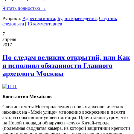
Читать полностью →
Рубрики:
Адресная книга
,
Будни краеведения
,
Спутник
следопыта
|
13 комментариев
7
апреля
2017
По следам великих открытий, или Как
я исполнял обязанности Главного
археолога Москвы
Константин Михайлов
Свежие отчеты Мосгорнаследия о новых археологических
находках на «Моей улице» мгновенно воскресили в памяти
автора события минувшей пятницы. Прочитавши утром, что
на Новой площади обнаружен «слух» Китай-города
(подземная сводчатая камера, из которой защитники крепости
денно и нощно прислушивались, не роют ли осаждающие