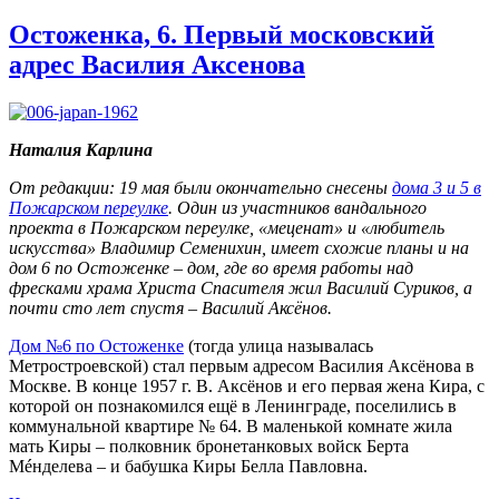
Остоженка, 6. Первый московский
адрес Василия Аксенова
Наталия Карлина
От редакции: 19 мая были окончательно снесены
дома 3 и 5 в
Пожарском переулке
. Один из участников вандального
проекта в Пожарском переулке, «меценат» и «любитель
искусства» Владимир Семенихин, имеет схожие планы и на
дом 6 по Остоженке – дом, где во время работы над
фресками храма Христа Спасителя жил Василий Суриков, а
почти сто лет спустя – Василий Аксёнов.
Дом №6 по Остоженке
(тогда улица называлась
Метростроевской) стал первым адресом Василия Аксёнова в
Москве. В конце 1957 г. В. Аксёнов и его первая жена Кира, с
которой он познакомился ещё в Ленинграде, поселились в
коммунальной квартире № 64. В маленькой комнате жила
мать Киры – полковник бронетанковых войск Берта
Мéнделева – и бабушка Киры Белла Павловна.