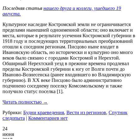
Последняя статья
нашего друга и коллеги, ушедшего 19
августа.
Культурное наследие Костромской земли не ограничивается
пределами нынешней одноименной области; оно включает и
места, которые в результате усечения Костромской губернии в
1918 году и последующих территориальных преобразований
отошли к соседним регионам. Писцово ныне входит в
Ивановскую область, но исторически и культурно оно много
веков было связано с городами Костромой и Нерехтой.
Обширный Нерехтский уезд в прежние времена продлевал
пределы Костромской губернии к югу от Волги почти до
Иваново-Вознесенска (ранее входившего во Владимирскую
губернию). В ХХ веке Писцово было административно
подчинено соседнему поселку Комсомольскому и также
получило статус поселка [1].
Читать полностью →
Рубрики:
Будни краеведения
,
Вести из регионов
,
Спутник
следопыта
|
Комментариев нет
24
июня