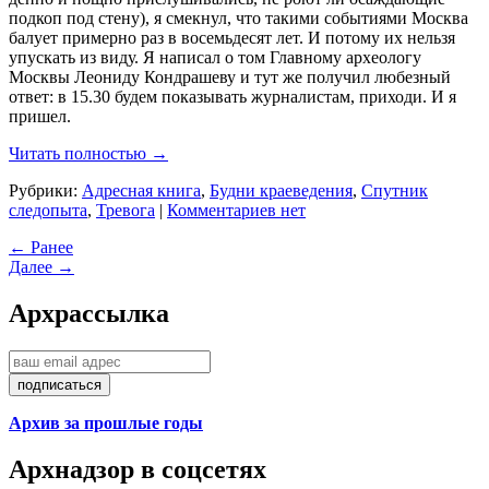
подкоп под стену), я смекнул, что такими событиями Москва
балует примерно раз в восемьдесят лет. И потому их нельзя
упускать из виду. Я написал о том Главному археологу
Москвы Леониду Кондрашеву и тут же получил любезный
ответ: в 15.30 будем показывать журналистам, приходи. И я
пришел.
Читать полностью →
Рубрики:
Адресная книга
,
Будни краеведения
,
Спутник
следопыта
,
Тревога
|
Комментариев нет
← Ранее
Далее →
Арх
рассылка
Архив за прошлые годы
Арх
надзор в соцсетях