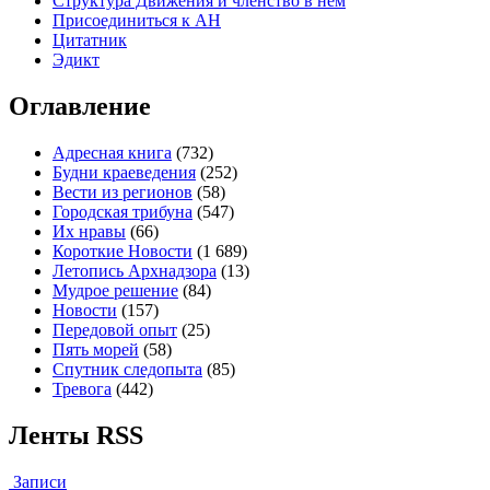
Структура Движения и членство в нем
Присоединиться к
А
Н
Цитатник
Эдикт
Оглавление
Адресная книга
(732)
Будни краеведения
(252)
Вести из регионов
(58)
Городская трибуна
(547)
Их нравы
(66)
Короткие Новости
(1 689)
Летопись Архнадзора
(13)
Мудрое решение
(84)
Новости
(157)
Передовой опыт
(25)
Пять морей
(58)
Спутник следопыта
(85)
Тревога
(442)
Ленты RSS
Записи