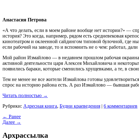
Анастасия Петрова
«А что делать, если в моем районе вообще нет истории?» — спр
история? Это когда, например, рядом есть средневековая крепо
кинотеатром и оклеенной сайдингом типовой булочной, где ныне
если рабочий на заводе, то и вспомнить не о чем: работал, дали
Мой район Измайлово — в недавнем прошлом рабочая окраина. И
активной деятельности царя Алексея Михайловича и некоторы
появились бараки, которые сменились хрущевками, а те, в свою
Тем не менее не все жители Измайлова готовы удовлетвориться
спрос на историю района есть. А раз Измайлово — бывшая рабо
Читать полностью →
Рубрики:
Адресная книга
,
Будни краеведения
|
6 комментариев
← Ранее
Далее →
Арх
рассылка