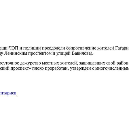
омощи ЧОП и полиции преодолели сопротивление жителей Гагари
ду Ленинским проспектом и улицей Вавилова).
лосуточное дежурство местных жителей, защищавших свой район 
льский проспект» плохо проработан, утвержден с многочислен
ентариев