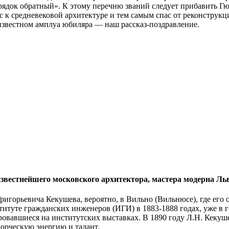
орядок обратный». К этому перечню званий следует прибавить Г
с к средневековой архитектуре и тем самым спас от реконструк
 известном амплуа юбиляра — наш рассказ-поздравление.
 известнейшего московского архитектора, мастера модерна Ль
ригорьевича Кекушева, вероятно, в Вильно (Вильнюсе), где его
титуте гражданских инженеров (ИГИ) в 1883-1888 годах, уже в 
ровавшиеся на институтских выставках. В 1890 году Л.Н. Кекуш
орческую энергию и талант.