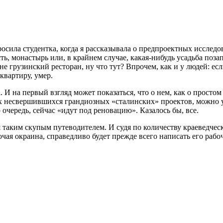
осила студентка, когда я рассказывала о предпроектных исследо
сть, монастырь или, в крайнем случае, какая-нибудь усадьба поз
 грузинский ресторан, ну что тут? Впрочем, как и у людей: есл
 квартиру, умер.
 на первый взгляд может показаться, что о нем, как о простом
х несвершившихся грандиозных «сталинских» проектов, можно у
 очередь, сейчас «идут под реновацию». Казалось бы, все.
 таким скупым путеводителем. И судя по количеству краеведчес
чая окраина, справедливо будет прежде всего написать его раб