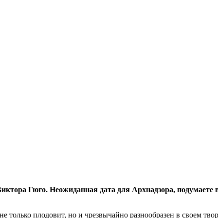
 Виктора Гюго. Неожиданная дата для
Арх
надзора, подумаете
е только плодовит, но и чрезвычайно разнообразен в своем творч