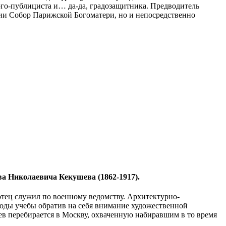
юго-публициста и… да-да, градозащитника. Предводитель
ции Собор Парижской Богоматери, но и непосредственно
ва Николаевича Кекушева (1862-1917).
 отец служил по военному ведомству. Архитектурно-
годы учебы обратив на себя внимание художественной
ев перебирается в Москву, охваченную набиравшим в то время