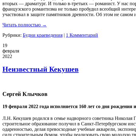
вторых — драматург. И только в-третьих — романист. У нас п
французского романтизма не только пробудил всеобщий интере
участвовал в защите памятников древности. Об этом не самом
Читать полностью →
Рубрики:
Будни краеведения
|
1 Комментарий
19
февраля
2022
Неизвестный Кекушев
Сергей Клычков
19 февраля 2022 года исполняется 160 лет со дня рождения
Л.Н. Кекушев родился в семье надворного советника Николая Г
строительное образование получил в Санкт-Петербургском инс
одаренностью, делая превосходные учебные акварели, экспони
силу строительным бумом, чтобы реализовать свою молодую тв