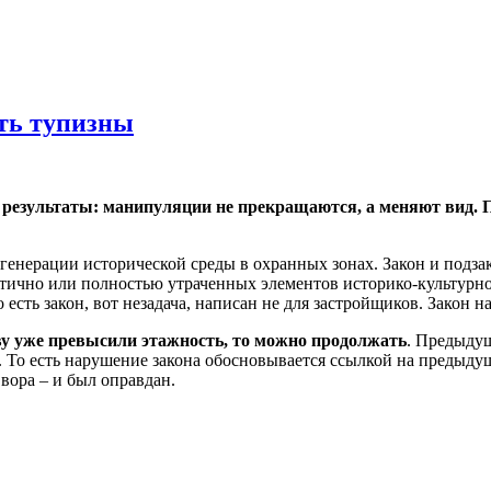
ть тупизны
езультаты: манипуляции не прекращаются, а меняют вид. П
енерации исторической среды в охранных зонах. Закон и подзак
астично или полностью утраченных элементов историко-культурн
есть закон, вот незадача, написан не для застройщиков. Закон н
ву уже превысили этажность, то можно продолжать
. Предыдущ
ы. То есть нарушение закона обосновывается ссылкой на предыду
вора – и был оправдан.