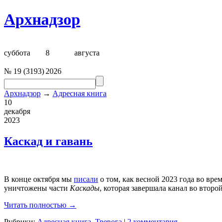
Архнадзор
суббота
8
августа
№
19
(
3193
)
2026
Архнадзор
→
Адресная книга
10
декабря
2023
Каскад и гавань
В конце октября мы
писали
о том, как весной 2023 года во вр
уничтожены части
Каскады
, которая завершала канал во второ
Читать полностью →
Рубрики:
Адресная книга
,
Тревога
|
2 комментария