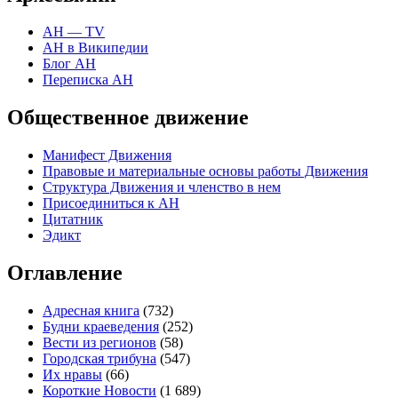
АН — TV
АН в Википедии
Блог АН
Переписка АН
Общественное движение
Манифест Движения
Правовые и материальные основы работы Движения
Структура Движения и членство в нем
Присоединиться к
А
Н
Цитатник
Эдикт
Оглавление
Адресная книга
(732)
Будни краеведения
(252)
Вести из регионов
(58)
Городская трибуна
(547)
Их нравы
(66)
Короткие Новости
(1 689)