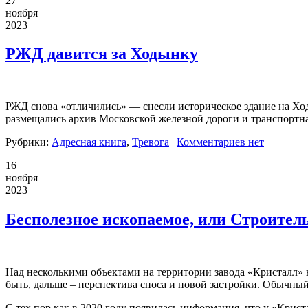
27
ноября
2023
РЖД давится за Ходынку
РЖД снова «отличились» — снесли историческое здание на Ходы
размещались архив Московской железной дороги и транспортн
Рубрики:
Адресная книга
,
Тревога
|
Комментариев нет
16
ноября
2023
Бесполезное ископаемое, или Строител
Над несколькими объектами на территории завода «Кристалл» 
быть, дальше – перспектива сноса и новой застройки. Обычны
С тех пор как в 2020 году появилась информация, что у «Кри