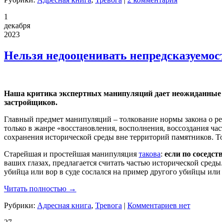
1
декабря
2023
Нельзя недооценивать непредсказуемос
Наша критика экспертных манипуляций дает неожиданные р
застройщиков.
Главный предмет манипуляций – толкование нормы закона о рег
только в жанре «восстановления, восполнения, воссоздания ч
сохранения исторической среды вне территорий памятников. То 
Старейшая и простейшая манипуляция
такова
:
если по соседст
ваших глазах, предлагается считать частью исторической сред
убийца или вор в суде сослался на пример другого убийцы или 
Читать полностью →
Рубрики:
Адресная книга
,
Тревога
|
Комментариев нет