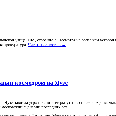
нской улице, 10А, строение 2. Несмотря на более чем вековой в
ая прокуратура.
Читать полностью →
ьный космодром на Яузе
на Яузе нависла угроза. Они вычеркнуты из списков охраняемых
й московский сценарий последних лет.
сталла» сменился собственник, Москва ждет решения о будущем 