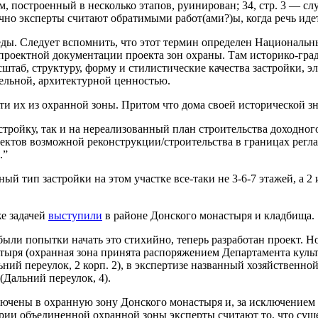
, построенный в несколько этапов, руинирован; 34, стр. 3 — сл
чно эксперты считают обратимыми работ(ами?)ы, когда речь иде
еды. Следует вспомнить, что этот термин определен Националь
-проектной документации проекта зон охраны. Там историко-град
штаб, структуру, форму и стилистические качества застройки, э
ельной, архитектурной ценностью.
ти их из охранной зоны. Притом что дома своей исторической з
ройку, так и на нереализованный план строительства доходного 
ъектов возможной реконструкции/строительства в границах рег
.”
тип застройки на этом участке все-таки не 3-6-7 этажей, а 2 и
же задачей
выступили
в районе Донского монастыря и кладбища.
 были попытки начать это стихийно, теперь разработан проект. 
стыря (охранная зона принята распоряжением Департамента культ
ьний переулок, 2 корп. 2), в экспертизе названный хозяйственно
Дальний переулок, 4).
лючены в охранную зону Донского монастыря и, за исключением с
рии объединенной охранной зоны эксперты считают то, что сущ