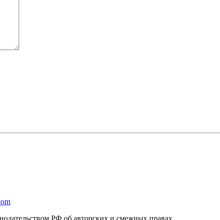
com
онодательством РФ об авторских и смежных правах.