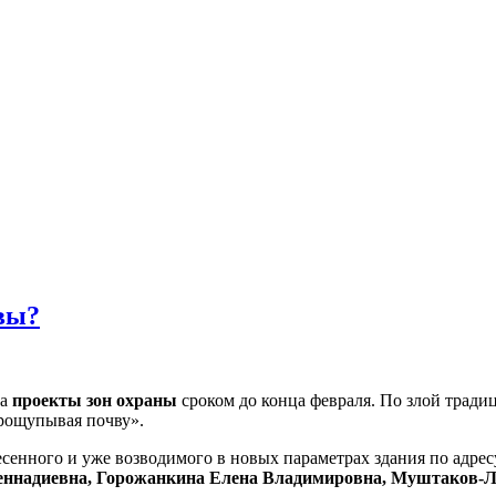
вы?
на
проекты зон охраны
сроком до конца февраля. По злой тради
прощупывая почву».
есенного и уже возводимого в новых параметрах здания по адре
еннадиевна, Горожанкина Елена Владимировна, Муштаков-Л