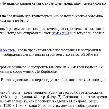
и функциональной связи с ансамблем монастыря, снесенной во
я на “радикальную трансформацию ее исторической объемно-
ом деле не было.
овый режим использования земель для строительства здания в
ории, тогда мы отправляли свои
замечания
и выступали против
и об этом
. Тогда правилами землепользования и застройки в
собирались легализовать строительство высотой 58 м на
строгих режимов и построить там еще на 20 метров больше. В
притык к сооружению Ле Корбюзье.
. В своих доводах эксперты идут от обратного, хотя их подход и
ьной части – здесь торцами к линии застройки расположены
Мясницкая улица, 41, стр. 6, стр. 7). Расположение этих домов
льному элементу, как проспект Академика Сахарова (бывш.
ы 1920-х-1930-х годов Участок этих домов, не обладающих