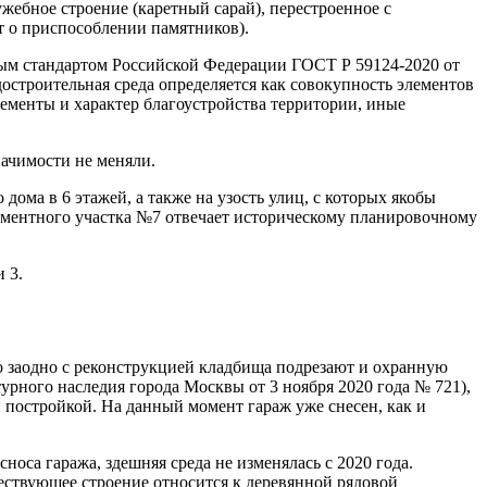
ужебное строение (каретный сарай), перестроенное с
т о приспособлении памятников).
ным стандартом Российской Федерации ГОСТ Р 59124-2020 от
остроительная среда определяется как совокупность элементов
лементы и характер благоустройства территории, иные
начимости не меняли.
дома в 6 этажей, а также на узость улиц, с которых якобы
ламентного участка №7 отвечает историческому планировочному
 3.
Но заодно с реконструкцией кладбища подрезают и охранную
урного наследия города Москвы от 3 ноября 2020 года № 721),
й постройкой. На данный момент гараж уже снесен, как и
носа гаража, здешняя среда не изменялась с 2020 года.
ествующее строение относится к деревянной рядовой