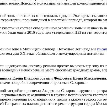
одных землях Донского монастыря, не имевшей композиционной 
анной зоны, нет жилых многоэтажных домов. Эксперты ссылаютс
территории, произошедшей в советский период”, которой на сам
 участок из состава объединенной охранной зоны и назначить н
очки были еще в 2016 году, при утверждении ПЗЗ на эти террит
анной зоне в Мясницкой слободе. Несколько лет назад мы
писал
хитектуры ХХ века, обладающего международным значением, — 
ота недопустима, поэтому решили просто: вырезать эту зону из 
ы возведения небоскреба на месте сносимых доходных домов, в
жанкина Елена Владимировна
и
Федосеева Елена Михайловна
ентами застройки современного проспекта Сахарова.
ой застройки проспекта Академика Сахарова нарушен в централ
первоначально находившиеся в глубине исторического квартала (
нтарном значении по отношению к такому важному градостроите
дей Генеральных планов развития и реконструкции города Москв