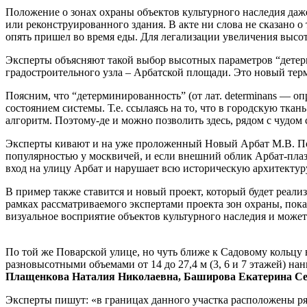
Положение о зонах охраны объектов культурного наследия да
или реконструированного здания. В акте ни слова не сказано о
опять пришел во время еды. Для легализации увеличения высоты
Эксперты объясняют такой выбор высотных параметров “детер
градостроительного узла – Арбатской площади. Это новый тер
Поясним, что “детерминированность” (от лат. determinans — 
состоянием системы. Т.е. ссылаясь на то, что в городскую тка
алгоритм. Поэтому-де и можно позволить здесь, рядом с чудо
Эксперты кивают и на уже проложенный Новый Арбат М.В. Пос
популярностью у москвичей, и если внешний облик Арбат-плаз
вход на улицу Арбат и нарушает всю историческую архитектур
В пример также ставится и новый проект, который будет реал
рамках рассматриваемого экспертами проекта зон охраны, пока
визуальное восприятие объектов культурного наследия и може
По той же Поварской улице, но чуть ближе к Садовому кольцу вм
разновысотными объемами от 14 до 27,4 м (3, 6 и 7 этажей) 
Плащенкова Наталия Николаевна, Баширова Екатерина Се
Эксперты пишут: «в границах данного участка расположены ря