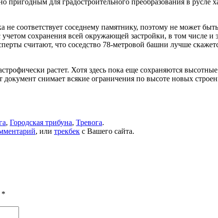
но пригодным для градостроительного преобразования в русле 
йка не соответствует соседнему памятнику, поэтому не может бы
учетом сохранения всей окружающей застройки, в том числе и э
сперты считают, что соседство 78-метровой башни лучше скаже
астрофически растет. Хотя здесь пока еще сохраняются высотны
т документ снимает всякие ограничения по высоте новых строен
га
,
Городская трибуна
,
Тревога
.
омментарий
, или
трекбек
с Вашего сайта.
ы
*