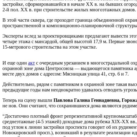
застройке, сформировавшейся в начале ХХ в. на бывших огор
2-й пол. ХХ в. при строительстве жилых многоэтажных домов.
В этой части сквера, где проходит граница объединенной охр
пространственной и композиционно-планировочной структуры 
Эксперты вслед за проектировщиками предлагают вывести этот
четыре этажа с мансардой, общей высотой 17,9 м. Первые звон
15-метрового строительства на этом участке.
И еще один
акт
с очередным урезанием в многострадальной охр
охранной зоне дома Центросоюза — выдающегося памятника ар
месте двух домов с адресом: Мясницкая улица 41, стр. 6 и 7.
Действительно, рядом с памятником в охранной зоне такая выс
предыдущие годы нам неоднократно удавалось отводить угроз
Теперь на сцену вышли
Павлова Галина Геннадиевна, Горо
не нов. Они считают, что сохранившиеся дома являются рудим
“Достаточно плотный фронт репрезентативной крупномасштабн
среднеэтажные (4-5 этажей) доходные дома рубежа XIX-XX вв., 
под углом к линии застройки проспекта говорит об их рудиме
Новокировский просп.), возникший в результате реализации и