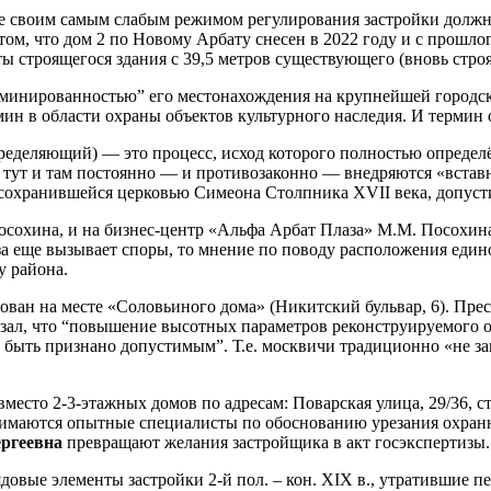
же своим самым слабым режимом регулирования застройки должн
 том, что дом 2 по Новому Арбату снесен в 2022 году и с прошло
 строящегося здания с 39,5 метров существующего (вновь строяще
минированностью” его местонахождения на крупнейшей городск
мин в области охраны объектов культурного наследия. И термин 
определяющий) — это процесс, исход которого полностью опред
нь тут и там постоянно — и противозаконно — внедряются «встав
м сохранившейся церковью Симеона Столпника XVII века, допуст
охина, и на бизнес-центр «Альфа Арбат Плаза» М.М. Посохина.
а еще вызывает споры, то мнение по поводу расположения едино
у района.
изован на месте «Соловьиного дома» (Никитский бульвар, 6). П
зал, что “повышение высотных параметров реконструируемого об
т быть признано допустимым”. Т.е. москвичи традиционно «не з
есто 2-3-этажных домов по адресам: Поварская улица, 29/36, стр
нанимаются опытные специалисты по обоснованию урезания охра
ргеевна
превращают желания застройщика в акт госэкспертизы.
довые элементы застройки 2-й пол. – кон. XIX в., утратившие 