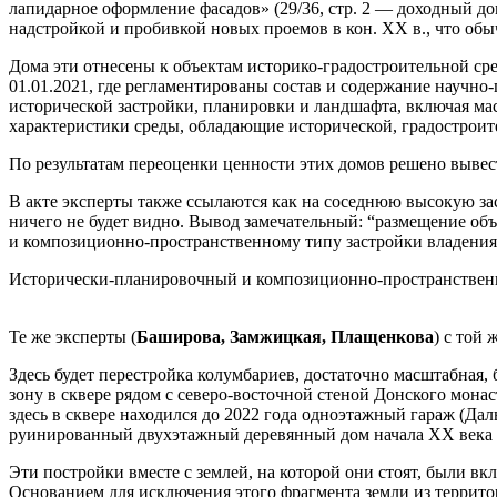
лапидарное оформление фасадов» (29/36, стр. 2 — доходный дом
надстройкой и пробивкой новых проемов в кон. ХХ в., что обы
Дома эти отнесены к объектам историко-градостроительной ср
01.01.2021, где регламентированы состав и содержание научно
исторической застройки, планировки и ландшафта, включая мас
характеристики среды, обладающие исторической, градостроит
По результатам переоценки ценности этих домов решено вывес
В акте эксперты также ссылаются как на соседнюю высокую заст
ничего не будет видно. Вывод замечательный: “размещение об
и композиционно-пространственному типу застройки владения
Исторически-планировочный и композиционно-пространственный 
Те же эксперты (
Баширова, Замжицкая, Плащенкова
) с той 
Здесь будет перестройка колумбариев, достаточно масштабная,
зону в сквере рядом с северо-восточной стеной Донского мона
здесь в сквере находился до 2022 года одноэтажный гараж (Дал
руинированный двухэтажный деревянный дом начала XX века (
Эти постройки вместе с землей, на которой они стоят, были вк
Основанием для исключения этого фрагмента земли из террито