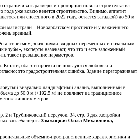
о ограничивать размеры и пропорции нового строительства
го года уже вовсю ведется строительство. Видимо, аппетит
гося или снесенного в 2022 году, остается загадкой) до 50 м.
ой магистрали – Новоарбатском проспекте и у важнейшего
очень вредный.
елён алгоритмом, значениями входных переменных и начальным
ные зубы», эксперты намекают, что это и есть заложенный
ить такое превышение параметров.
 Кстати, оба эти проекта не пользуются любовью и
гласно: это градостроительная ошибка. Здание перегораживает
ресловутый визуально-ландшафтный анализ, выполненный в
ъема до 50,0 м (+192,5 м) не повлияет на традиционное
аметят» лишних метров.
. 2 и Трубниковский переулок, 34, стр. 3 для застройки
нных зон. Эксперты
Замжицкая Ольга Михайловна,
первоначальные объемно-пространственные характеристики и