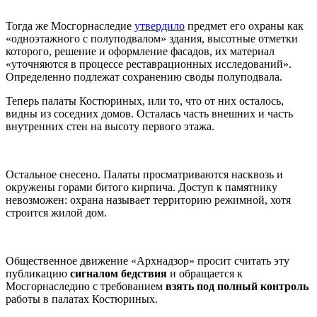
Тогда же Мосгорнаследие
утвердило
предмет его охраны как
«одноэтажного с полуподвалом» здания, высотные отметки
которого, решение и оформление фасадов, их материал
«уточняются в процессе реставрационных исследований».
Определенно подлежат сохранению своды полуподвала.
Теперь палаты Костюриных, или то, что от них осталось,
видны из соседних домов. Осталась часть внешних и часть
внутренних стен на высоту первого этажа.
Остальное снесено. Палаты просматриваются насквозь и
окружены горами битого кирпича. Доступ к памятнику
невозможен: охрана называет территорию режимной, хотя
строится жилой дом.
Общественное движение «
Арх
надзор» просит считать эту
публикацию
сигналом бедствия
и обращается к
Мосгорнаследию с требованием
взять под полный контроль
работы в палатах Костюриных.