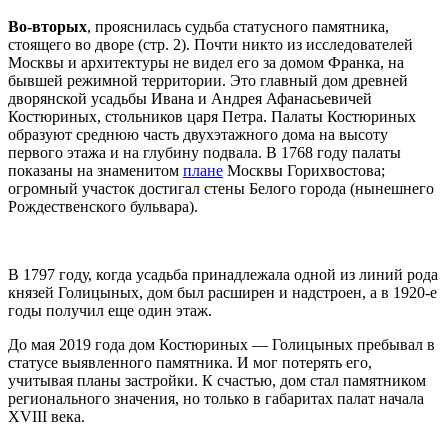
Во-вторых
, прояснилась судьба статусного памятника,
стоящего во дворе (стр. 2). Почти никто из исследователей
Москвы и архитектуры не видел его за домом Франка, на
бывшей режимной территории. Это главный дом древней
дворянской усадьбы Ивана и Андрея Афанасьевичей
Костюриных, стольников царя Петра. Палаты Костюриных
образуют среднюю часть двухэтажного дома на высоту
первого этажа и на глубину подвала. В 1768 году палаты
показаны на знаменитом
плане
Москвы Горихвостова;
огромный участок достигал стены Белого города (нынешнего
Рождественского бульвара).
В 1797 году, когда усадьба принадлежала одной из линий рода
князей Голицыных, дом был расширен и надстроен, а в 1920-е
годы получил еще один этаж.
До мая 2019 года дом Костюриных — Голицыных пребывал в
статусе выявленного памятника. И мог потерять его,
учитывая планы застройки. К счастью, дом стал памятником
регионального значения, но только в габаритах палат начала
XVIII века.