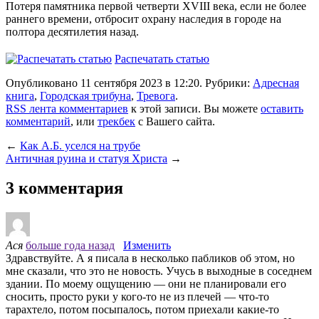
Потеря памятника первой четверти XVIII века, если не более
раннего времени, отбросит охрану наследия в городе на
полтора десятилетия назад.
Распечатать статью
Опубликовано 11 сентября 2023 в 12:20. Рубрики:
Адресная
книга
,
Городская трибуна
,
Тревога
.
RSS лента комментариев
к этой записи. Вы можете
оставить
комментарий
, или
трекбек
с Вашего сайта.
←
Как А.Б. уселся на трубе
Античная руина и статуя Христа
→
3 комментария
Ася
больше года назад
Изменить
Здравствуйте. А я писала в несколько пабликов об этом, но
мне сказали, что это не новость. Учусь в выходные в соседнем
здании. По моему ощущению — они не планировали его
сносить, просто руки у кого-то не из плечей — что-то
тарахтело, потом посыпалось, потом приехали какие-то