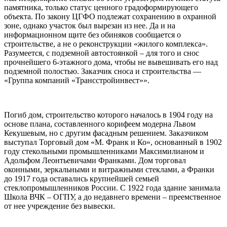
памятника, только статус ценного градоформирующего
объекта. По закону ЦГФО подлежат сохранению в охранной
зоне, однако участок был вырезан из нее. Да и на
информационном щите без обиняков сообщается о
строительстве, а не о реконструкции «жилого комплекса».
Разумеется, с подземной автостоянкой – для того и снос
прочнейшего 6-этажного дома, чтобы не вывешивать его над
подземной полостью. Заказчик сноса и строительства —
«Группа компаний «Трансстройинвест»».
Погиб дом, строительство которого началось в 1904 году на
основе плана, составленного корифеем модерна Львом
Кекушевым, но с другим фасадным решением. Заказчиком
выступал Торговый дом «М. Франк и Ко», основанный в 1902
году стекольными промышленниками Максимилианом и
Адольфом Леонтьевичами Франками. Дом торговал
оконными, зеркальными и витражными стеклами, а Франки
до 1917 года оставались крупнейшей семьей
стеклопромышленников России. С 1922 года здание занимала
Школа ВЧК – ОГПУ, а до недавнего времени – преемственное
от нее учреждение без вывески.