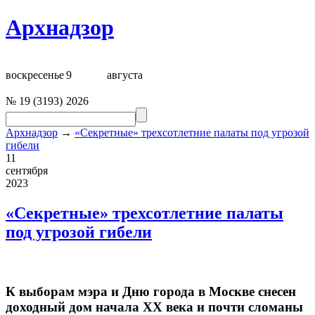
Архнадзор
воскресенье
9
августа
№
19
(
3193
)
2026
Архнадзор
→
«Секретные» трехсотлетние палаты под угрозой
гибели
11
сентября
2023
«Секретные» трехсотлетние палаты
под угрозой гибели
К выборам мэра и Дню города в Москве снесен
доходный дом начала ХХ века и почти сломаны