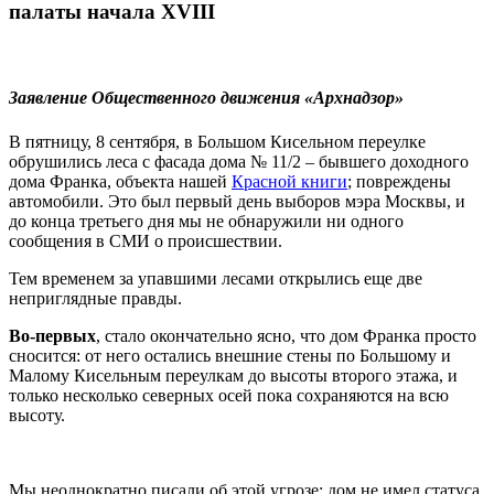
палаты начала XVIII
Заявление Общественного движения «
Арх
надзор»
В пятницу, 8 сентября, в Большом Кисельном переулке
обрушились леса с фасада дома № 11/2 – бывшего доходного
дома Франка, объекта нашей
Красной книги
; повреждены
автомобили. Это был первый день выборов мэра Москвы, и
до конца третьего дня мы не обнаружили ни одного
сообщения в СМИ о происшествии.
Тем временем за упавшими лесами открылись еще две
неприглядные правды.
Во-первых
, стало окончательно ясно, что дом Франка просто
сносится: от него остались внешние стены по Большому и
Малому Кисельным переулкам до высоты второго этажа, и
только несколько северных осей пока сохраняются на всю
высоту.
Мы неоднократно писали об этой угрозе: дом не имел статуса