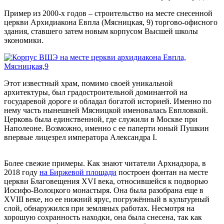
Пример из 2000-х годов – строительство на месте снесенной
церкви Архидиакона Евпла (Мясницкая, 9) торгово-офисного
здания, ставшего затем новым корпусом Высшей школы
экономики.
Этот известный храм, помимо своей уникальной
архитектуры, был градостроительной доминантой на
государевой дороге и обладал богатой историей. Именно по
нему часть нынешней Мясницкой именовалась Евпловкой.
Церковь была единственной, где служили в Москве при
Наполеоне. Возможно, именно с ее паперти юный Пушкин
впервые лицезрел императора Александра I.
Более свежие примеры. Как знают читатели
Арх
надзора, в
2018 году
на Биржевой площади
построен фонтан на месте
церкви Благовещения XVI века, относившейся к подворью
Иосифо-Волоцкого монастыря. Она была разобрана еще в
XVIII веке, но ее нижний ярус, погружённый в культурный
слой, обнаружился при земляных работах. Несмотря на
хорошую сохранность находки, она была снесена, так как