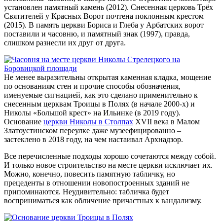
установлен памятный камень (2012). Снесенная церковь Трёх
Святителей у Красных Ворот почтена поклонным крестом
(2015). В память церкви Бориса и Глеба у Арбатских ворот
поставили и часовню, и памятный знак (1997), правда,
слишком разнесли их друг от друга.
Не менее выразительны открытая каменная кладка, мощение
по основаниям стен и прочие способы обозначения,
именуемые сигнацией, как это сделано применительно к
снесенным церквам Троицы в Полях (в начале 2000-х) и
Николы «Большой крест» на Ильинке (в 2019 году).
Основание
церкви Николы в Столпах
XVII века в Малом
Златоустинском переулке даже музеефицированно –
застеклено в 2018 году, на чем настаивал
Арх
надзор.
Все перечисленные подходы хорошо сочетаются между собой.
И только новое строительство на месте церкви исключает их.
Можно, конечно, повесить памятную табличку, но
прецеденты в отношении новопостроенных зданий не
припоминаются. Неудивительно: табличка будет
восприниматься как обличение причастных к вандализму.