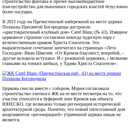
строительство фонтана и прочее высокобюджетное
благоустройство для нынешних городских властей безусловно
более насущно.
В 2021 году на Пречистенской набережной на месте церкви
Похвалы Пресвятой Богородицы достроили
«аристократичный клубный дом» Carré Blanc (№ 43). Изящное
церковное строение составляло некогда чудесную пару с
величественным храмом Христа Спасителя. Это
выразительное сочетание запечатлел на страницах «Лета
Господня» Иван Шмелев: «От Кремля благовест, вперебой, –
другие колокола вступают. И с розоватой церковки, с мелкими
главками на тонких шейках, у Храма Христа Спасителя».
Церковь снесли вместе с собором. Мэрия согласовала
строительство элитного ЖК на ее месте несмотря на то, что
участок относится к буферной зоне Кремля как объекта
ЮНЕСКО, где возможна только регенерация исторической
архитектурной среды. Понятно, что новый пятиэтажный дом
апартаментов «регенерацией» утраченной церкви никак не
является.