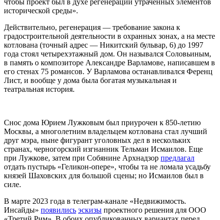
чтобы проект был в духе регенерации утраченных элементов
исторической среды».
Действительно, регенерация — требование закона к
градостроительной деятельности в охранных зонах, а на месте
котлована (точный адрес — Никитский бульвар, 6) до 1997
года стоял четырехэтажный дом. Он назывался Соловьиным,
в память о композиторе Александре Варламове, написавшем в
его стенах 75 романсов. У Варламова останавливался Ференц
Лист, и вообще у дома была богатая музыкальная и
театральная история.
Снос дома Юрием Лужковым был приурочен к 850-летию
Москвы, а многолетним владельцем котлована стал лучший
друг мэра, ныне фигурант уголовных дел в нескольких
странах, черногорский изгнанник Тельман Исмаилов. Еще
при Лужкове, затем при Собянине
Арх
надзор
предлагал
отдать пустырь «Геликон-опере», чтобы та не ломала усадьбу
князей Шаховских для большой сцены; но Исмаилов был в
силе.
В марте 2023 года в телеграм-канале «Недвижимость.
Инсайды»
появились
эскизы
проектного решения для ООО
«Третий Рим». В обоих опубликованных вариантах перед