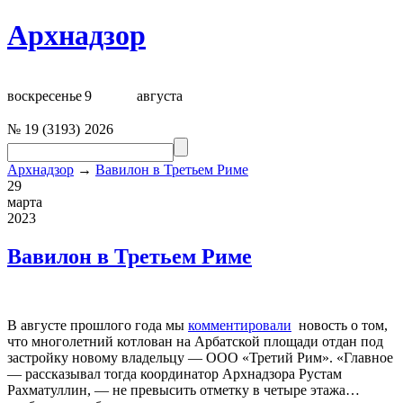
Архнадзор
воскресенье
9
августа
№
19
(
3193
)
2026
Архнадзор
→
Вавилон в Третьем Риме
29
марта
2023
Вавилон в Третьем Риме
В августе прошлого года мы
комментировали
новость о том,
что многолетний котлован на Арбатской площади отдан под
застройку новому владельцу — ООО «Третий Рим». «Главное
— рассказывал тогда координатор
Арх
надзора Рустам
Рахматуллин, — не превысить отметку в четыре этажа…