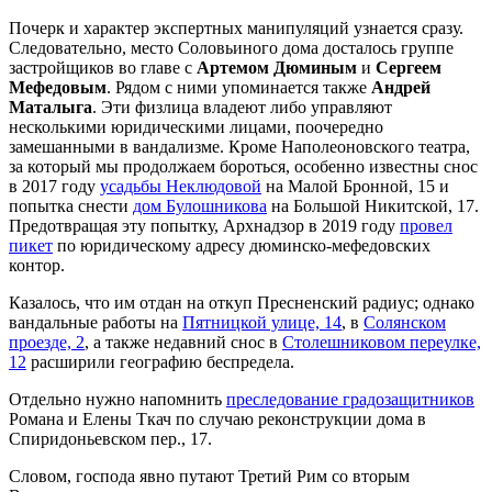
Почерк и характер экспертных манипуляций узнается сразу.
Следовательно, место Соловьиного дома досталось группе
застройщиков во главе с
Артемом Дюминым
и
Сергеем
Мефедовым
. Рядом с ними упоминается также
Андрей
Маталыга
. Эти физлица владеют либо управляют
несколькими юридическими лицами, поочередно
замешанными в вандализме. Кроме Наполеоновского театра,
за который мы продолжаем бороться, особенно известны снос
в 2017 году
усадьбы Неклюдовой
на Малой Бронной, 15 и
попытка снести
дом Булошникова
на Большой Никитской, 17.
Предотвращая эту попытку,
Арх
надзор в 2019 году
провел
пикет
по юридическому адресу дюминско-мефедовских
контор.
Казалось, что им отдан на откуп Пресненский радиус; однако
вандальные работы на
Пятницкой улице, 14
, в
Солянском
проезде, 2
, а также недавний снос в
Столешниковом переулке,
12
расширили географию беспредела.
Отдельно нужно напомнить
преследование градозащитников
Романа и Елены Ткач по случаю реконструкции дома в
Спиридоньевском пер., 17.
Словом, господа явно путают Третий Рим со вторым