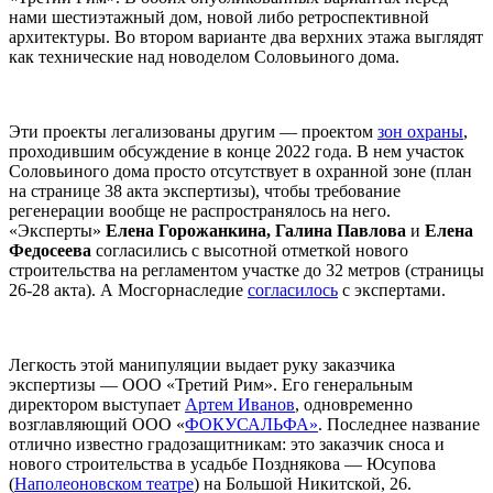
нами шестиэтажный дом, новой либо ретроспективной
архитектуры. Во втором варианте два верхних этажа выглядят
как технические над новоделом Соловьиного дома.
Эти проекты легализованы другим — проектом
зон охраны
,
проходившим обсуждение в конце 2022 года. В нем участок
Соловьиного дома просто отсутствует в охранной зоне (план
на странице 38 акта экспертизы), чтобы требование
регенерации вообще не распространялось на него.
«Эксперты»
Елена Горожанкина, Галина Павлова
и
Елена
Федосеева
согласились с высотной отметкой нового
строительства на регламентом участке до 32 метров (страницы
26-28 акта). А Мосгорнаследие
согласилось
с экспертами.
Легкость этой манипуляции выдает руку заказчика
экспертизы — ООО «Третий Рим». Его генеральным
директором выступает
Артем Иванов
, одновременно
возглавляющий ООО «
ФОКУСАЛЬФА»
. Последнее название
отлично известно градозащитникам: это заказчик сноса и
нового строительства в усадьбе Позднякова — Юсупова
(
Наполеоновском театре
) на Большой Никитской, 26.