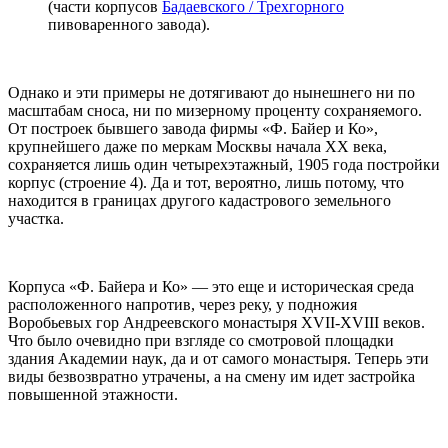
(части корпусов
Бадаевского / Трехгорного
пивоваренного завода).
Однако и эти примеры не дотягивают до нынешнего ни по
масштабам сноса, ни по мизерному проценту сохраняемого.
От построек бывшего завода фирмы «Ф. Байер и Ко»,
крупнейшего даже по меркам Москвы начала XX века,
сохраняется лишь один четырехэтажный, 1905 года постройки
корпус (строение 4). Да и тот, вероятно, лишь потому, что
находится в границах другого кадастрового земельного
участка.
Корпуса «Ф. Байера и Ко» — это еще и историческая среда
расположенного напротив, через реку, у подножия
Воробьевых гор Андреевского монастыря XVII-XVIII веков.
Что было очевидно при взгляде со смотровой площадки
здания Академии наук, да и от самого монастыря. Теперь эти
виды безвозвратно утрачены, а на смену им идет застройка
повышенной этажности.