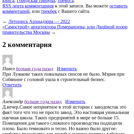
книга
,
Городская трибуна
,
Тревога
.
RSS лента комментариев
к этой записи. Вы можете
оставить
комментарий
, или
трекбек
с Вашего сайта.
←
Летопись Архнадзора — 2022
«Самострой» архитектора Померанцева, или Двойной позор
правительства Москвы
→
2 комментария
Павел
больше года назад
Изменить
При Лужкове таких повальных сносов не было. Мэрия при
Собянине с головой ушла в строительный бизнес.
Ответить
Александр
больше года назад
Изменить
Д.вечер.Самое неприятное в этой истории с заводом;так это
факт того что это не просто завод. Это настоящая уникальная
научная школа. Таких предприятий в мире не больше 15.
Помещения для такого сложного производства подходили
плохо. Было темновато и тесно. Но важно было другое-
удобство транспорта для людей.в лучшие времена работало