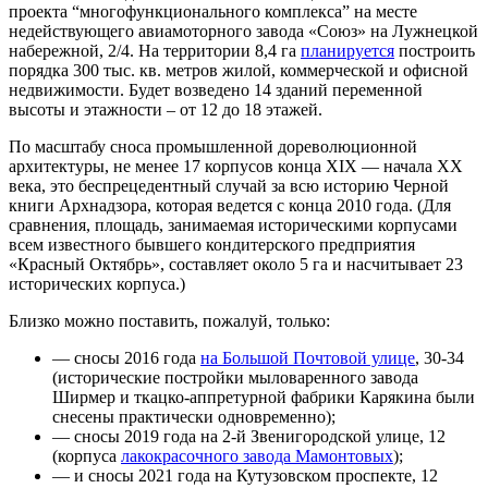
проекта “многофункционального комплекса” на месте
недействующего авиамоторного завода «Союз» на Лужнецкой
набережной, 2/4. На территории 8,4 га
планируется
построить
порядка 300 тыс. кв. метров жилой, коммерческой и офисной
недвижимости. Будет возведено 14 зданий переменной
высоты и этажности – от 12 до 18 этажей.
По масштабу сноса промышленной дореволюционной
архитектуры, не менее 17 корпусов конца XIX — начала XX
века, это беспрецедентный случай за всю историю Черной
книги
Арх
надзора, которая ведется с конца 2010 года. (Для
сравнения, площадь, занимаемая историческими корпусами
всем известного бывшего кондитерского предприятия
«Красный Октябрь», составляет около 5 га и насчитывает 23
исторических корпуса.)
Близко можно поставить, пожалуй, только:
— сносы 2016 года
на Большой Почтовой улице
, 30-34
(исторические постройки мыловаренного завода
Ширмер и ткацко-аппретурной фабрики Карякина были
снесены практически одновременно);
— сносы 2019 года на 2-й Звенигородской улице, 12
(корпуса
лакокрасочного завода Мамонтовых
);
— и сносы 2021 года на Кутузовском проспекте, 12