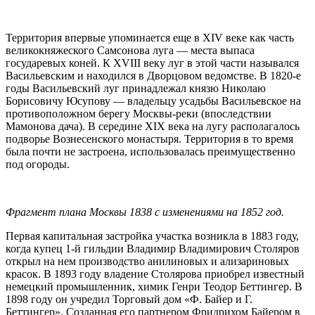
Территория впервые упоминается еще в XIV веке как часть
великокняжеского Самсонова луга — места выпаса
государевых коней. К XVIII веку луг в этой части назывался
Васильевским и находился в Дворцовом ведомстве. В 1820-е
годы Васильевский луг принадлежал князю Николаю
Борисовичу Юсупову — владельцу усадьбы Васильевское на
противоположном берегу Москвы-реки (впоследствии
Мамонова дача). В середине XIX века на лугу располагалось
подворье Вознесенского монастыря. Территория в то время
была почти не застроена, использовалась преимущественно
под огороды.
Фрагмент плана Москвы 1838 с изменениями на 1852 год.
Первая капитальная застройка участка возникла в 1883 году,
когда купец 1-й гильдии Владимир Владимирович Столяров
открыл на нем производство анилиновых и ализариновых
красок. В 1893 году владение Столярова приобрел известный
немецкий промышленник, химик Генри Теодор Беттингер. В
1898 году он учредил Торговый дом «Ф. Байер и Г.
Беттингер». Созданная его партнером Фридрихом Байером в