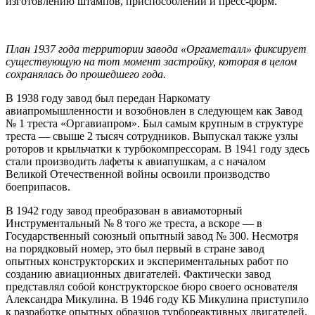
изготовлению штампов, приспособлений и пресс-форм.
План 1937 года территории завода «Оргаметалл» фиксирует
существующую на тот момент застройку, которая в целом
сохранялась до прошедшего года.
В 1938 году завод был передан Наркомату
авиапромышленности и возобновлен в следующем как Завод
№ 1 треста «Оргавиапром». Был самым крупным в структуре
треста — свыше 2 тысяч сотрудников. Выпускал также узлы
роторов и крыльчатки к турбокомпрессорам. В 1941 году здесь
стали производить лафеты к авиапушкам, а с началом
Великой Отечественной войны освоили производство
боеприпасов.
В 1942 году завод преобразован в авиамоторный
Инструментальный № 8 того же треста, а вскоре — в
Государственный союзный опытный завод № 300. Несмотря
на порядковый номер, это был первый в стране завод
опытных конструкторских и экспериментальных работ по
созданию авиационных двигателей. Фактически завод
представлял собой конструкторское бюро своего основателя
Александра Микулина. В 1946 году КБ Микулина приступило
к разработке опытных образцов турбореактивных двигателей.