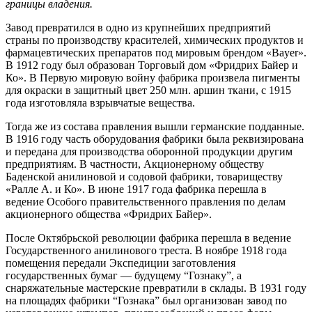
границы владения.
Завод превратился в одно из крупнейших предприятий
страны по производству красителей, химических продуктов и
фармацевтических препаратов под мировым брендом «Bayer».
В 1912 году был образован Торговый дом «Фридрих Байер и
Ко». В Первую мировую войну фабрика произвела пигменты
для окраски в защитный цвет 250 млн. аршин ткани, с 1915
года изготовляла взрывчатые вещества.
Тогда же из состава правления вышли германские подданные.
В 1916 году часть оборудования фабрики была реквизирована
и передана для производства оборонной продукции другим
предприятиям. В частности, Акционерному обществу
Баденской анилиновой и содовой фабрики, товариществу
«Ралле А. и Ко». В июне 1917 года фабрика перешла в
ведение Особого правительственного правления по делам
акционерного общества «Фридрих Байер».
После Октябрьской революции фабрика перешла в ведение
Государственного анилинового треста. В ноябре 1918 года
помещения передали Экспедиции заготовления
государственных бумаг — будущему “Гознаку”, а
снаряжательные мастерские превратили в склады. В 1931 году
на площадях фабрики “Гознака” был организован завод по