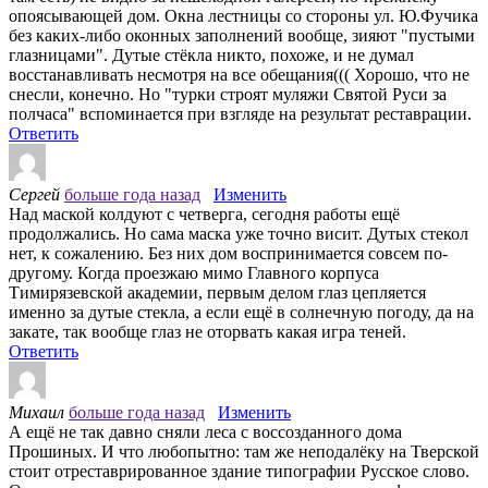
опоясывающей дом. Окна лестницы со стороны ул. Ю.Фучика
без каких-либо оконных заполнений вообще, зияют "пустыми
глазницами". Дутые стёкла никто, похоже, и не думал
восстанавливать несмотря на все обещания((( Хорошо, что не
снесли, конечно. Но "турки строят муляжи Святой Руси за
полчаса" вспоминается при взгляде на результат реставрации.
Ответить
Сергей
больше года назад
Изменить
Над маской колдуют с четверга, сегодня работы ещё
продолжались. Но сама маска уже точно висит. Дутых стекол
нет, к сожалению. Без них дом воспринимается совсем по-
другому. Когда проезжаю мимо Главного корпуса
Тимирязевской академии, первым делом глаз цепляется
именно за дутые стекла, а если ещё в солнечную погоду, да на
закате, так вообще глаз не оторвать какая игра теней.
Ответить
Михаил
больше года назад
Изменить
А ещё не так давно сняли леса с воссозданного дома
Прошиных. И что любопытно: там же неподалёку на Тверской
стоит отреставрированное здание типографии Русское слово.