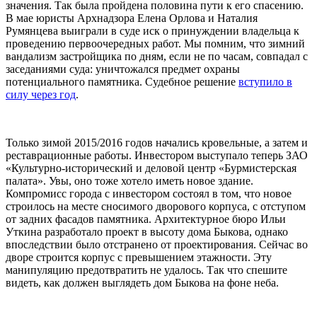
значения. Так была пройдена половина пути к его спасению.
В мае юристы
Арх
надзора Елена Орлова и Наталия
Румянцева выиграли в суде иск о принуждении владельца к
проведению первоочередных работ. Мы помним, что зимний
вандализм застройщика по дням, если не по часам, совпадал с
заседаниями суда: уничтожался предмет охраны
потенциального памятника. Судебное решение
вступило в
силу через год
.
Только зимой 2015/2016 годов начались кровельные, а затем и
реставрационные работы. Инвестором выступало теперь ЗАО
«Культурно-исторический и деловой центр «Бурмистерская
палата». Увы, оно тоже хотело иметь новое здание.
Компромисс города с инвестором состоял в том, что новое
строилось на месте сносимого дворового корпуса, с отступом
от задних фасадов памятника. Архитектурное бюро Ильи
Уткина разработало проект в высоту дома Быкова, однако
впоследствии было отстранено от проектирования. Сейчас во
дворе строится корпус с превышением этажности. Эту
манипуляцию предотвратить не удалось. Так что спешите
видеть, как должен выглядеть дом Быкова на фоне неба.