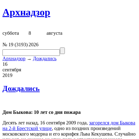
Архнадзор
суббота
8
августа
№
19
(
3193
)
2026
Архнадзор
→
Дождались
16
сентября
2019
Дождались
Дом Быкова: 10 лет со дня пожара
Десять лет назад, 16 сентября 2009 года,
загорелся дом Быкова
на 2-й Брестской улице
, одно из поздних произведений
московского модерна и его корифея Льва Кекушева. Случайно