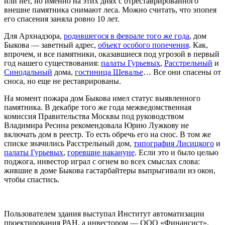
или нет, но именно на этих днях с отреставрированного
внешне памятника снимают леса. Можно считать, что эпопея
его спасения заняла ровно 10 лет.
Для
Арх
надзора,
родившегося в феврале того же года
, дом
Быкова — заветный адрес,
объект особого попечения
. Как,
впрочем, и все памятники, оказавшиеся под угрозой в первый
год нашего существования:
палаты Гурьевых
,
Расстрельный
и
Синодальный
дома,
гостиница Шевалье
… Все они спасены от
сноса, но еще не реставрированы.
На момент пожара дом Быкова имел статус выявленного
памятника. В декабре того же года межведомственная
комиссия Правительства Москвы под руководством
Владимира Ресина рекомендовала Юрию Лужкову не
включать дом в реестр. То есть обречь его на снос. В том же
списке значились Расстрельный дом,
типография Лисицкого
и
палаты Гурьевых
,
горевшие накануне
. Если это и было целью
поджога, инвестор играл с огнем во всех смыслах слова:
жившие в доме Быкова гастарбайтеры выпрыгивали из окон,
чтобы спастись.
Пользователем здания выступал Институт автоматизации
проектирования РАН, а инвестором — ООО «Финансист»,