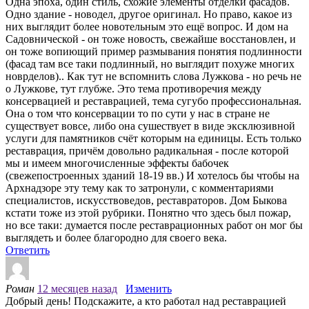
Одна эпоха, один стиль, схожие элементы отделки фасадов.
Одно здание - новодел, другое оригинал. Но право, какое из
них выглядит более новотельным это ещё вопрос. И дом на
Садовнической - он тоже новость, свежайше восстановлен, и
он тоже вопиющий пример размывания понятия подлинности
(фасад там все таки подлинный, но выглядит похуже многих
новрделов).. Как тут не вспомнить слова Лужкова - но речь не
о Лужкове, тут глубже. Это тема противоречия между
консервацией и реставрацией, тема сугубо профессиональная.
Она о том что консервации то по сути у нас в стране не
существует вовсе, либо она сушествует в виде эксклюзивной
услуги для памятников счёт которым на единицы. Есть только
реставрация, причём довольно радикальная - после которой
мы и имеем многочисленные эффекты бабочек
(свежепостроенных зданий 18-19 вв.) И хотелось бы чтобы на
Архнадзоре эту тему как то затронули, с комментариями
специалистов, искусствоведов, реставраторов. Дом Быкова
кстати тоже из этой рубрики. Понятно что здесь был пожар,
но все таки: думается после реставрационных работ он мог бы
выглядеть и более благородно для своего века.
Ответить
Роман
12 месяцев назад
Изменить
Добрый день! Подскажите, а кто работал над реставрацией