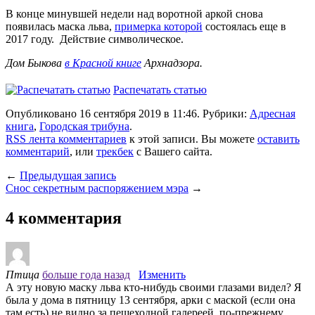
В конце минувшей недели над воротной аркой снова
появилась маска льва,
примерка которой
состоялась еще в
2017 году. Действие символическое.
Дом Быкова
в Красной книге
Арх
надзора.
Распечатать статью
Опубликовано 16 сентября 2019 в 11:46. Рубрики:
Адресная
книга
,
Городская трибуна
.
RSS лента комментариев
к этой записи. Вы можете
оставить
комментарий
, или
трекбек
с Вашего сайта.
←
Предыдущая запись
Снос секретным распоряжением мэра
→
4 комментария
Птица
больше года назад
Изменить
А эту новую маску льва кто-нибудь своими глазами видел? Я
была у дома в пятницу 13 сентября, арки с маской (если она
там есть) не видно за пешеходной галереей, по-прежнему