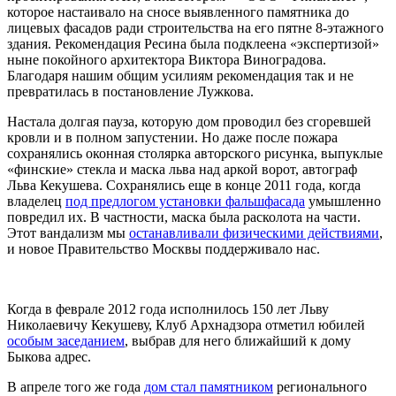
которое настаивало на сносе выявленного памятника до
лицевых фасадов ради строительства на его пятне 8-этажного
здания. Рекомендация Ресина была подклеена «экспертизой»
ныне покойного архитектора Виктора Виноградова.
Благодаря нашим общим усилиям рекомендация так и не
превратилась в постановление Лужкова.
Настала долгая пауза, которую дом проводил без сгоревшей
кровли и в полном запустении. Но даже после пожара
сохранялись оконная столярка авторского рисунка, выпуклые
«финские» стекла и маска льва над аркой ворот, автограф
Льва Кекушева. Сохранялись еще в конце 2011 года, когда
владелец
под предлогом установки фальшфасада
умышленно
повредил их. В частности, маска была расколота на части.
Этот вандализм мы
останавливали физическими действиями
,
и новое Правительство Москвы поддерживало нас.
Когда в феврале 2012 года исполнилось 150 лет Льву
Николаевичу Кекушеву, Клуб
Арх
надзора отметил юбилей
особым заседанием
, выбрав для него ближайший к дому
Быкова адрес.
В апреле того же года
дом стал памятником
регионального