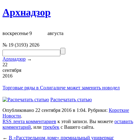
Архнадзор
воскресенье
9
августа
№
19
(
3193
)
2026
Архнадзор
→
22
сентября
2016
Торговые ряды
в Солигаличе
может заменить новодел
Распечатать статью
Опубликовано 22 сентября 2016 в 1:04. Рубрики:
Короткие
Новости
.
RSS лента комментариев
к этой записи. Вы можете
оставить
комментарий
, или
трекбек
с Вашего сайта.
←
В «Расстрельном доме» премиальный универмаг