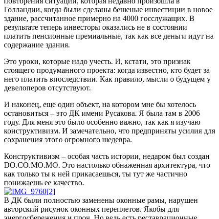
повторения ситуации, которая недавно произошла в
Голландии, когда были сделаны бешеные инвестиции в новое
здание, рассчитанное примерно на 4000 госслужащих. В
результате теперь инвесторы оказались не в состоянии
платить пенсионные премиальные, так как все деньги идут на
содержание здания.
Это уроки, которые надо учесть. И, кстати, это признак
стоящего продуманного проекта: когда известно, кто будет за
него платить впоследствии. Как правило, мысли о будущем у
девелоперов отсутствуют.
И наконец, еще один объект, на котором мне бы хотелось
остановиться – это ДК имени Русакова. Я была там в 2006
году. Для меня это было особенно важно, так как я изучаю
конструктивизм. И замечательно, что предприняты усилия для
сохранения этого огромного шедевра.
Конструктивизм – особая часть истории, недаром был создан
DО.CО.МО.МО. Это настолько обнаженная архитектура, что
как только ты к ней прикасаешься, ты тут же частично
понижаешь ее качество.
В ДК были полностью заменены оконные рамы, нарушен
авторский рисунок оконных переплетов. Якобы для
энергосбережения и проч. Но ведь есть реставрационные