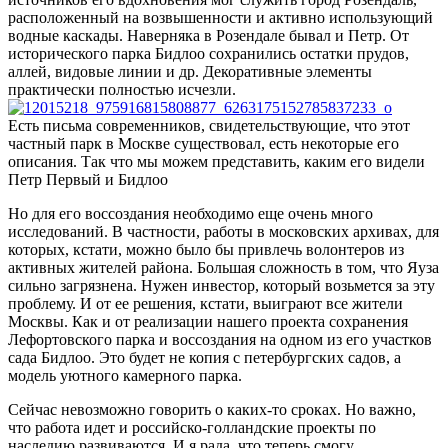
расположенный на возвышенности и активно использующий
водные каскады. Наверняка в Розендале бывал и Петр. От
исторического парка Бидлоо сохранились остатки прудов,
аллей, видовые линии и др. Декоративные элементы
практически полностью исчезли.
Есть письма современников, свидетельствующие, что этот
частный парк в Москве существовал, есть некоторые его
описания. Так что мы можем представить, каким его видели
Петр Первый и Бидлоо
Но для его воссоздания необходимо еще очень много
исследований. В частности, работы в московских архивах, для
которых, кстати, можно было бы привлечь волонтеров из
активных жителей района. Большая сложность в том, что Яуза
сильно загрязнена. Нужен инвестор, который возьмется за эту
проблему. И от ее решения, кстати, выиграют все жители
Москвы. Как и от реализации нашего проекта сохранения
Лефортовского парка и воссоздания на одном из его участков
сада Бидлоо. Это будет не копия с петербургских садов, а
модель уютного камерного парка.
Сейчас невозможно говорить о каких-то сроках. Но важно,
что работа идет и российско-голландские проекты по
наследию развиваются. И я рада, что теперь смогу