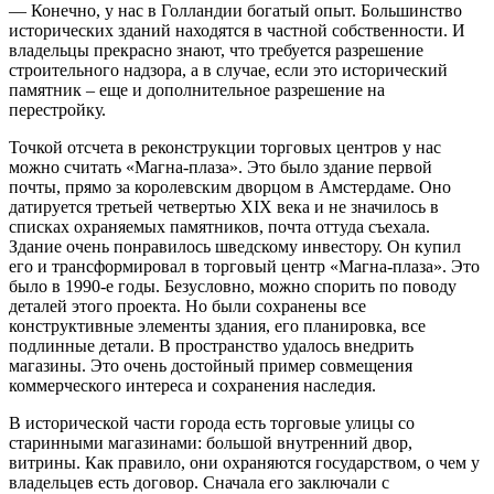
— Конечно, у нас в Голландии богатый опыт. Большинство
исторических зданий находятся в частной собственности. И
владельцы прекрасно знают, что требуется разрешение
строительного надзора, а в случае, если это исторический
памятник – еще и дополнительное разрешение на
перестройку.
Точкой отсчета в реконструкции торговых центров у нас
можно считать «Магна-плаза». Это было здание первой
почты, прямо за королевским дворцом в Амстердаме. Оно
датируется третьей четвертью XIX века и не значилось в
списках охраняемых памятников, почта оттуда съехала.
Здание очень понравилось шведскому инвестору. Он купил
его и трансформировал в торговый центр «Магна-плаза». Это
было в 1990-е годы. Безусловно, можно спорить по поводу
деталей этого проекта. Но были сохранены все
конструктивные элементы здания, его планировка, все
подлинные детали. В пространство удалось внедрить
магазины. Это очень достойный пример совмещения
коммерческого интереса и сохранения наследия.
В исторической части города есть торговые улицы со
старинными магазинами: большой внутренний двор,
витрины. Как правило, они охраняются государством, о чем у
владельцев есть договор. Сначала его заключали с