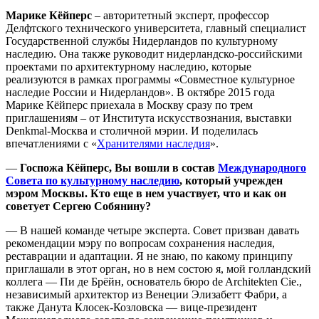
Марике Кёйперс
– авторитетный эксперт, профессор
Делфтского технического университета, главный специалист
Государственной службы Нидерландов по культурному
наследию. Она также руководит нидерландско-российскими
проектами по архитектурному наследию, которые
реализуются в рамках программы «Совместное культурное
наследие России и Нидерландов». В октябре 2015 года
Марике Кёйперс приехала в Москву сразу по трем
приглашениям – от Института искусствознания, выставки
Denkmal-Москва и столичной мэрии. И поделилась
впечатлениями с «
Хранителями наследия
».
—
Госпожа Кёйперс, Вы вошли в состав
Международного
Совета по культурному наследию
, который учрежден
мэром Москвы. Кто еще в нем участвует, что и как он
советует Сергею Собянину?
— В нашей команде четыре эксперта. Совет призван давать
рекомендации мэру по вопросам сохранения наследия,
реставрации и адаптации. Я не знаю, по какому принципу
приглашали в этот орган, но в нем состою я, мой голландский
коллега — Пи де Брёйн, основатель бюро de Architekten Cie.,
независимый архитектор из Венеции Элизабетт Фабри, а
также Данута Клосек-Козловска — вице-президент