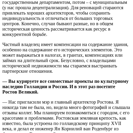
государственным департаментом, потом – с муниципальным
(у нас прошла децентрализация). Для реноваций стараются
привлекать хороших архитекторов, чтобы сохранить
индивидуальность и отличаться от больших торговых
центров. Конечно, случаи бывают разные, но в общем
историческая ценность рассматривается как ресурс в
конкурентной борьбе.
Частный владелец имеет компенсации на содержание здания,
особенно на содержание его исторических элементов. Это
может выражаться в налогах, в грантах, компенсациях или
займах на длительный срок. Безусловно, с владельцами
исторической недвижимости мы стараемся выстраивать
партнерские отношения.
— Вы курируете все совместные проекты по культурному
наследию Голландии и России. И в этот раз посетите
Ростов Великий.
— Нас пригласили мэр и главный архитектор Ростова. Я
никогда там не была, но, видела много фотографий и слышала
отзывы коллег. Мы планируем познакомиться с городом, с его
красотами и проблемами. Ростовская земляная крепость, как
известно, была устроена по голландскому принципу XVII
века, и делал ее инженер Ян Корнилий ван Роденбург из