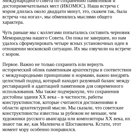
Международного совета по сохранению памятников и
достопримечательных мест (ИКОМОС). Наша встреча с
мэром длилась около двадцати минут, это, скажем так, была
встреча «на ногах», мы обменялись мыслями общего
характера.
Чуть раньше мы с коллегами попытались составить черновик
Меморандума нашего Совета. Он пока не завершен, но нам
удалось сформулировать четыре ясных установочных идеи в
отношении московской ситуации. Их мы озвучили на встрече
с мэром.
Первое. Важно не только сохранить или вернуть
исторический облик памятникам архитектуры в соответствии
с международными принципами и нормами, важно внедрять
целостный подход, который находит разумный баланс между
реставрацией и адаптацией памятников для современного
использования. Мы также подчеркнули, что сохранения
достойны здания XX века – в частности, работы
конструктивистов, которые считаются достижениями в
области архитектурной мысли. Мы сказали, что советские
конструктивисты известны за рубежом не меньше, чем
художники русского авангарда или композиторы XX века, их
знают так же, как Малевича и Шостаковича. Кстати, этот
момент мэру особенно понравился.