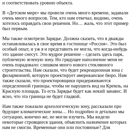
и соответствовать уровню объекта.
В «Детском мире» мы провели очень много времени, задавали
очень много вопросов. Тем, кто нам отвечал, видимо, очень
хотелось оправдать свои решения. Но… жаль, что этот пример
был первым.
Мы также осмотрели Зарядье. Должна сказать, что я дважды
останавливалась в свое время в гостинице «Россия». Это был
особый опыт, и уж я и представить не могла, что когда-нибудь
это здание снесут. Это мудрое решение – сделать здесь парк,
публичную зеленую зону. Но грядущее наполнение меня не
очень порадовало: слишком много нового стеклянного
строительства. Нам сказали, что будет рекреационная зона с
филармонией, которую проектирует американское бюро. Нам
также сказали, что проектировщики придерживаются
определенной границы, чтобы не нарушить вид на Кремль, на
Красную площадь. То есть Зарядье будет как некий занавес. И
ясно, что эта граница не будет гладкой.
Нам также показали археологическую зону, рассказали про
будущие климатические зоны… Но подробно и детально мы
ситуацию, конечно же, не могли изучить. Мы видели
некоторые строящиеся здания, объяснить назначение которых
нам не смогли. Временные они или постоянные? Для