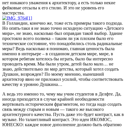
нет никакого уважения к архитектору, а есть только некие
фейковые отсылы к его стилю. И это не уровень его
мастерства.
В Голландии, конечно же, тоже есть примеры такого подхода.
Но опять-таки я не знаю точно исходную ситуацию «Детского
мира», не знаю, насколько был оправдан такой выбор. Здание
простояло всего полвека – таким ли уж плохим было его
техническое состояние, что понадобились столь радикальные
меры? Ведь насколько я понимаю, главная ценность была
именно в интерьере – в созданном детском мире, мире, в
котором ребятам хотелось бы играть, было бы интересно
проводить время. Мы были утром, детей было мало… не
знаю, действительно ли мир детства, который хотел создать
Душкин, возрожден? По моему мнению, нынешний
архитектор явно не приложил усилий, чтобы соответствовать
качеству и уровню Душкина…
А ведь это именно то, чему мы учим студентов в Делфте. Да,
иногда приходится в случае крайней необходимости
жертвовать историческим фрагментом, но тогда надо создать
связь между старым и новым — такого же высокого
архитектурного качества. Пусть даже это будет контраст, как в
музыке. Но талантливый контраст. Это идеи ИКОМОС,
ЮНЕСКО: каждое новое дополнение должно быть обратимо