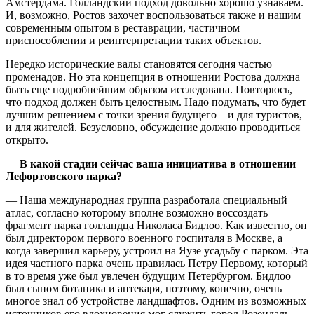
Амстердама. Голландский подход довольно хорошо узнаваем.
И, возможно, Ростов захочет воспользоваться также и нашим
современным опытом в реставрации, частичном
приспособлении и реинтерпретации таких объектов.
Нередко исторические валы становятся сегодня частью
променадов. Но эта концепция в отношении Ростова должна
быть еще подробнейшим образом исследована. Повторюсь,
что подход должен быть целостным. Надо подумать, что будет
лучшим решением с точки зрения будущего – и для туристов,
и для жителей. Безусловно, обсуждение должно проводиться
открыто.
—
В какой стадии сейчас ваша инициатива в отношении
Лефортовского парка?
— Наша международная группа разработала специальный
атлас, согласно которому вполне возможно воссоздать
фрагмент парка голландца Николаса Бидлоо. Как известно, он
был директором первого военного госпиталя в Москве, а
когда завершил карьеру, устроил на Яузе усадьбу с парком. Эта
идея частного парка очень нравилась Петру Первому, который
в то время уже был увлечен будущим Петербургом. Бидлоо
был сыном ботаника и аптекаря, поэтому, конечно, очень
многое знал об устройстве ландшафтов. Одним из возможных
источников его вдохновения мог служить город Розендаль,