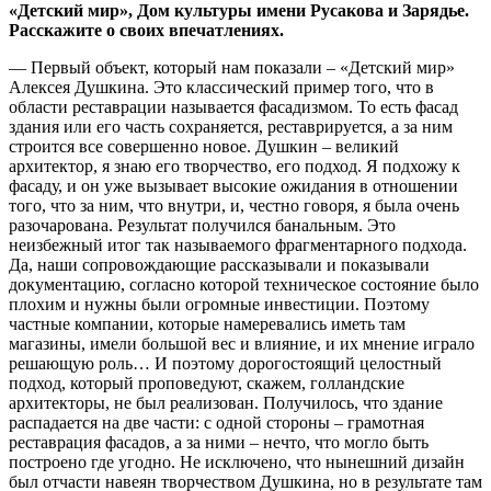
«Детский мир», Дом культуры имени Русакова и Зарядье.
Расскажите о своих впечатлениях.
— Первый объект, который нам показали – «Детский мир»
Алексея Душкина. Это классический пример того, что в
области реставрации называется фасадизмом. То есть фасад
здания или его часть сохраняется, реставрируется, а за ним
строится все совершенно новое. Душкин – великий
архитектор, я знаю его творчество, его подход. Я подхожу к
фасаду, и он уже вызывает высокие ожидания в отношении
того, что за ним, что внутри, и, честно говоря, я была очень
разочарована. Результат получился банальным. Это
неизбежный итог так называемого фрагментарного подхода.
Да, наши сопровождающие рассказывали и показывали
документацию, согласно которой техническое состояние было
плохим и нужны были огромные инвестиции. Поэтому
частные компании, которые намеревались иметь там
магазины, имели большой вес и влияние, и их мнение играло
решающую роль… И поэтому дорогостоящий целостный
подход, который проповедуют, скажем, голландские
архитекторы, не был реализован. Получилось, что здание
распадается на две части: с одной стороны – грамотная
реставрация фасадов, а за ними – нечто, что могло быть
построено где угодно. Не исключено, что нынешний дизайн
был отчасти навеян творчеством Душкина, но в результате там