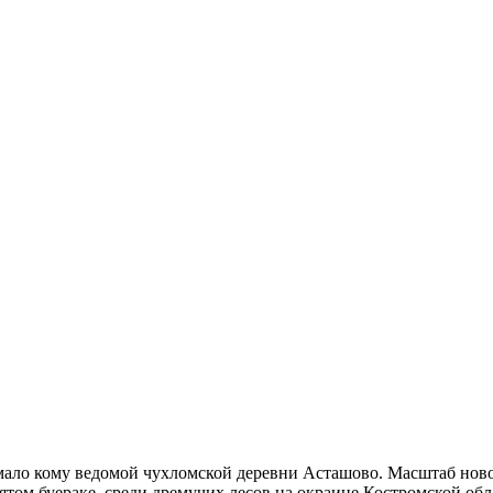
ало кому ведомой чухломской деревни Асташово. Масштаб новос
том буераке, среди дремучих лесов на окраине Костромской обл