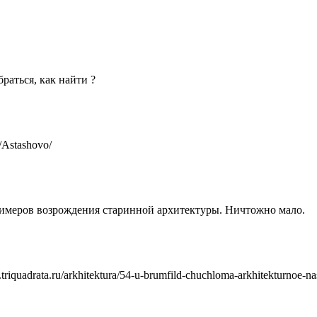
браться, как найти ?
/Astashovo/
римеров возрождения старинной архитектуры. Ничтожно мало.
quadrata.ru/arkhitektura/54-u-brumfild-chuchloma-arkhitekturnoe-nas