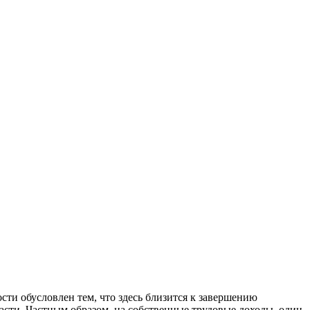
ти обусловлен тем, что здесь близится к завершению
асти. Частным образом, на собственные трудовые доходы, один