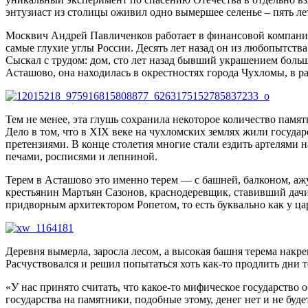
энтузиаст из столицы оживил одно вымершее селенье – пять лет 
Москвич Андрей Павличенков работает в финансовой компани
самые глухие углы России. Десять лет назад он из любопытства
Сыскал с трудом: дом, сто лет назад бывший украшением большо
Асташово, она находилась в окрестностях города Чухломы, в 
Тем не менее, эта глушь сохранила некоторое количество пам
Дело в том, что в XIX веке на чухломских землях жили государ
претензиями. В конце столетия многие стали ездить артелями 
печами, росписями и лепниной.
Терем в Асташово это именно терем — с башней, балконом, а
крестьянин Мартьян Сазонов, краснодеревщик, ставивший дачи
придворным архитектором Ропетом, то есть буквально как у ца
Деревня вымерла, заросла лесом, а высокая башня терема накре
Расчуствовался и решил попытаться хоть как-то продлить дни т
«У нас принято считать, что какое-то мифическое государство
государства на памятники, подобные этому, денег нет и не буд