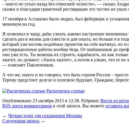
– никто не уехал назад без отвисшей челюсти», — сказал Андр
сказки и благодаря грамотной реставрации это чуство не ушло
17 октября в Асташово было людно, был фейерверк и угощения 
минимум на год.
Я позвонил в чащу, дабы узнать, каково настроение виновника 
сделать раз в жизни для совести и для опыта, но больше я в п
который уже восемь подобных проектов на себе вытянул, но есл
реставрационные работы вообще беда. От шабашников до профес
они уже есть. Ты можешь их строить, карабасить, но как только
хватит, но думают: «Авось хватит», а потом я узнаю, что ее не 
— поясняет Павличенков.
А что же, никто и не говорил, что быть героем России – прост
Терему предстоит долгое и полезное будущее. Граждане, берите,
Распечатать статью
Опубликовано 23 октября 2015 в 12:38. Рубрики:
Вести из реги
RSS лента комментариев
к этой записи. Вы можете
оставить к
←
Четыре идеи для сохранения Москвы
Следующая запись
→