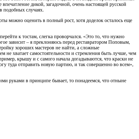
 впечатление дикой, загадочной, очень настоящей русской
 в подобных случаях.
боты можно оценить в полный рост, хотя доделок осталось еще
ерейти к тостам, слегка проворчался. «Это то, что нужно
многое зависит – я преклоняюсь перед реставратором Поповым,
стройку хороших мастеров не найти, а сложные
ем не хватает самостоятельности и стремления быть лучше, чем
например, крышу и с самого начала догадываются, что краски не
смогу туда отправить новую партию, и так совершенно во всем»,
оими руками в принципе бывает, то понадеемся, что отныне