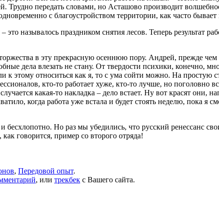
ей. Трудно передать словами, но Асташово производит волшебное
 одновременно с благоустройством территории, как часто бывает
– это называлось праздником снятия лесов. Теперь результат ра
торжества в эту прекрасную осеннюю пору. Андрей, прежде чем п
одобные дела влезать не стану. От твердости психики, конечно, 
и к этому относиться как я, то с ума сойти можно. На простую 
сионалов, кто-то работает хуже, кто-то лучше, но поголовно вс
 случается какая-то накладка – дело встает. Ну вот красят они, 
хватило, когда работа уже встала и будет стоять неделю, пока я 
о и бесхлопотно. Но раз мы убедились, что русский ренессанс св
 как говорится, пример со второго отряда!
онов
,
Передовой опыт
.
омментарий
, или
трекбек
с Вашего сайта.