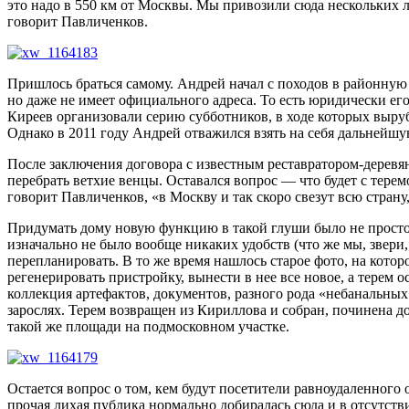
это надо в 550 км от Москвы. Мы привозили сюда нескольких лю
говорит Павличенков.
Пришлось браться самому. Андрей начал с походов в районную
но даже не имеет официального адреса. То есть юридически ег
Киреев организовали серию субботников, в ходе которых выру
Однако в 2011 году Андрей отважился взять на себя дальнейшую
После заключения договора с известным реставратором-дерев
перебрать ветхие венцы. Оставался вопрос — что будет с терем
говорит Павличенков, «в Москву и так скоро свезут всю страну, 
Придумать дому новую функцию в такой глуши было не просто, 
изначально не было вообще никаких удобств (что же мы, звери,
перепланировать. В то же время нашлось старое фото, на кот
регенерировать пристройку, вынести в нее все новое, а терем 
коллекция артефактов, документов, разного рода «небанальных
зарослях. Терем возвращен из Кириллова и собран, починена д
такой же площади на подмосковном участке.
Остается вопрос о том, кем будут посетители равноудаленного
прочая лихая публика нормально добиралась сюда и в отсутствие