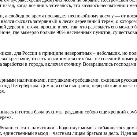
назад, когда все лишь затевалось, это казалось несбыточной меч
и, а свободное время посвящает неспокойному досугу — от во
 взялся сыскать затерянный в лесах деревянный терем, о которо
й деревни, стоял, вросши в лес, так, что разглядеть его можно 
районе, где вымерло больше 90% населенных пунктов, существов
ятников, для России в принципе невероятных – небольших, но п
евы крестьяне, то есть хозяином для них был не соседний помещи
на заработки в города, включая столицу. Возвращались господам
журными наличниками, петушками-гребешками, ожившая русская
 под Петербургом. Дом для себя выстроил, переработав проект
ря.
нилась и готова была рухнуть, раздавив собою еще крепкий сруб
ерема.
 обязано спасать памятники. Люди идут мимо загибающегося дома
ет, единственный выход – частным лицам браться за дело. Идея з