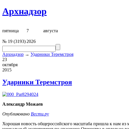
Архнадзор
пятница
7
августа
№
19
(
3193
)
2026
Архнадзор
→
Ударники Теремстроя
23
октября
2015
Ударники Теремстроя
Александр Можаев
Опубликовано
Вести.ру
Хорошая новость общероссийского масштаба пришла к нам из м
уникальный эксперимент по спасению Отечества в отдельно взя