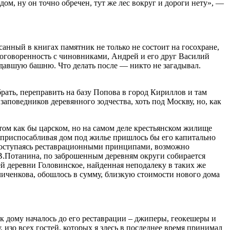
ом, ну он точно обречен, тут же лес вокруг и дороги нету», —
нный в книгах памятник не только не состоит на госохране,
 договоренность с чиновниками, Андрей и его друг Василий
адавшую башню. Что делать после — никто не загадывал.
ать, переправить на базу Попова в город Кириллов и там
заповедников деревянного зодчества, хоть под Москву, но, как
том как бы царском, но на самом деле крестьянском жилище
ть приспосабливая дом под жилье пришлось бы его капитально
е поступаясь реставрационными принципами, возможно
а В.Потанина, по заброшенным деревням округи собирается
ей деревни Головинское, найденная неподалеку в таких же
личенкова, обошлось в сумму, близкую стоимости нового дома
 к дому началось до его реставрации – джиперы, геокешеры и
, изо всех гостей, которых я здесь в последнее время принимал