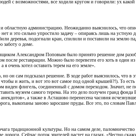
дей с возможностями, все ходили кругом и говорили: ух какой д
 и областную администрацию. Неожиданно выяснилось, что описа
о нет и это сильно упростило задачу – опираясь лишь на устную
били деревья, подогнали кран, спилили и поставили на землю п
 заботу о доме.
янщиком Александром Поповым было принято решение дом разобр
ом после реставрации. Можно было перевезти его хоть в один из 
а я очень хотел оставить терем на его земле».
но он сам подсказал решение. В ходе работ выяснилось, что в э
 чтобы и жить, и вот это вот самое под одной крышей?!). То ес
ором виден флигель, соединенный с домом переходом. Значит, н
оставить музеем самого терема. На это дело получен гранд фонд
 анекдотов», а также в Асташово перенесена часовня исчезнувш
орога, выкопаны заново заросшие пруды. Все это, по словам Пав
 очага традиционной культуры. Но на самом деле, паломничество
 дороги. Сейчас поток зрителей растет на глазах. «Честно скажу