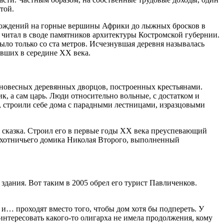
той.
схождений на горные вершины Африки до лыжных бросков в
м читал в своде памятников архитектуры Костромской губернии.
было только со ста метров. Исчезнувшая деревня называлась
авших в середине ХХ века.
олновесных деревянных дворцов, построенных крестьянами.
к, а сам царь. Люди относительно вольные, с достатком и
и, строили себе дома с парадными лестницами, изразцовыми
 сказка. Строил его в первые годы ХХ века преуспевающий
 охотничьего домика Николая Второго, выполненный
 здания. Вот таким в 2005 обрел его турист Павличенков.
 и… проходят вместо того, чтобы дом хотя бы подпереть. У
аинтересовать какого-то олигарха не имела продолжения, кому