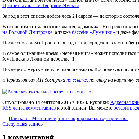
Прошиных на 1-й Тверской-Ямской
.
За год в этот список добавилось 24 адреса — некоторые состоял
В основном это маленькие здания, «домики». Но среди них б
на Большой Дмитровке
, а также
бассейн «Лужники»
и даже фе
После сноса дома Прошиных год назад городские власти обеща
В самое ближайшее время «Черная книга» может пополниться
XVIII века в Лялином переулке, 1.
Последних жертв еще есть шанс избежать. Воспользуются ли и
«Чёрная книга»
А
Н доступна
по ссылке
, по клику на картинку 
Распечатать статью
Опубликовано 14 сентября 2015 в 10:24. Рубрики:
Адресная кн
RSS лента комментариев
к этой записи. Вы можете
оставить к
←
Плитка на Мясницкой, или Сюрпризы благоустройства
Следующая запись
→
1 комментарий