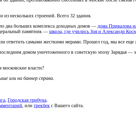
и из нескольких строений. Всего 32 здания.
ыло два больших комплекса доходных домов —
дома Привалова н
деральный памятник —
школа, где учились Зоя и Александр Кос
ли ответить самыми жесткими мерами. Прошел год, мы все еще 
 последним домом уничтоженного в советскую эпоху Зарядья —
м московские власти?
выше или на баннер справа.
ига
,
Городская трибуна
.
омментарий
, или
трекбек
с Вашего сайта.