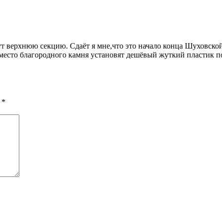
 верхнюю секцию. Сдаёт я мне,что это начало конца Шуховско
есто благородного камня установят дешёвый жуткий пластик по
ы
*