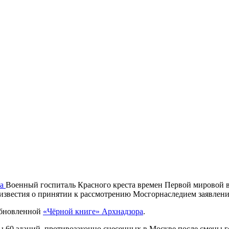
ла
Военный госпиталь Красного креста времен Первой мировой
 известия о принятии к рассмотрению Мосгорнаследием заявлени
 обновленной
«Чёрной книге»
Арх
надзора
.
ы 60 зданий, противозаконно снесенных в Москве после смены 