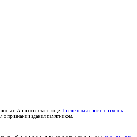
 войны в Анненгофской роще.
Поспешный снос в праздник
я о признании здания памятником.
городской администрации, «книга» заканчивалась
сносом дома