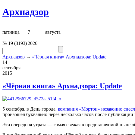
Архнадзор
пятница
7
августа
№
19
(
3193
)
2026
Архнадзор
→
«Чёрная книга» Архнадзора: Update
14
сентября
2015
«Чёрная книга» Архнадзора: Update
5 сентября, в День города,
компания «Мортон» незаконно снес
произошел буквально через несколько часов после публикации
Эта очередная утрата — самая свежая в представляемой ныне
В опубликованной год назад «Чёрной книге» были перечислен