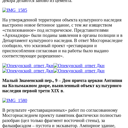
декора делаются заново из цемента.
На утвержденной территории объекта культурного наследия
выстроено новое бетонное здание, с тем же изяществом
«стилизованное» под историческое. Представителями
«
Арх
надзора» были поданы заявления в органы полиции и в
Департамент культурного наследия. В ответ Мосгорнаследие
сообщило, что эскизный проект «реставрации и
приспособления согласован и на работы было выдано
соответствующее разрешение».
Малый Знаменский пер., 9
–
Дом причта церкви Антипия
на Колымажном дворе, выявленный объект культурного
наследия первой трети
XIX
в
.
В результате «реставрационных» работ по согласованному
Мосгорнаследием проекту памятник фактически полностью
разобран (цел только фрагмент восточной стены), за
фальшфасадом – пустота и экскаватор. Ампирное здание,