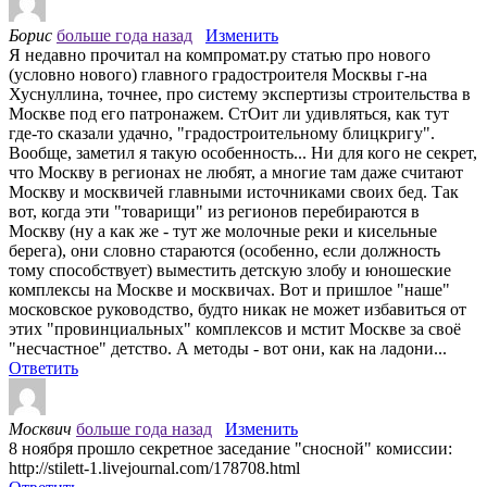
Борис
больше года назад
Изменить
Я недавно прочитал на компромат.ру статью про нового
(условно нового) главного градостроителя Москвы г-на
Хуснуллина, точнее, про систему экспертизы строительства в
Москве под его патронажем. СтОит ли удивляться, как тут
где-то сказали удачно, "градостроительному блицкригу".
Вообще, заметил я такую особенность... Ни для кого не секрет,
что Москву в регионах не любят, а многие там даже считают
Москву и москвичей главными источниками своих бед. Так
вот, когда эти "товарищи" из регионов перебираются в
Москву (ну а как же - тут же молочные реки и кисельные
берега), они словно стараются (особенно, если должность
тому способствует) выместить детскую злобу и юношеские
комплексы на Москве и москвичах. Вот и пришлое "наше"
московское руководство, будто никак не может избавиться от
этих "провинциальных" комплексов и мстит Москве за своё
"несчастное" детство. А методы - вот они, как на ладони...
Ответить
Москвич
больше года назад
Изменить
8 ноября прошло секретное заседание "сносной" комиссии:
http://stilett-1.livejournal.com/178708.html