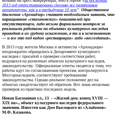
недавно на пресс-конференции, что в городе «
за последний
2013 год отреставрировано столько же памятников
архитектуры, как и в предыдущие 10 лет
”.
Общественное
движение «
Арх
надзор» считает необходимым заявить, что
наращивание «стахановских» показателей при
отсутствующем, либо весьма формальном контроле за
реальными работами на объектах культурного наследия
приводит к их грубому искажению, а то и к исчезновению
— и все это под видом «реставрации» либо «воссоздания».
В 2013 году жители Москвы и активисты «
Арх
надзора»
неоднократно обращались в Департамент культурного
наследия с просьбой о проверке соответствия работ,
ведущихся на различных объектах культурного наследия,
законодательству. Официальные ответы сводятся к тому, что
работы идут по согласованным проектам, контролируются
Мосгорнаследием, соответствуют требованиям
законодательства. Однако реальное положение дел на
объектах свидетельствует об обратном. Вот лишь несколько
примеров из практики последних недель.
Новая Басманная ул., 13 – «Жилой дом, конец
XVIII
—
XIX
вв»., объект культурного наследия федерального
значения. Известен как Д
ом Высоцкого из «Альбомов»
М.Ф. Казакова.