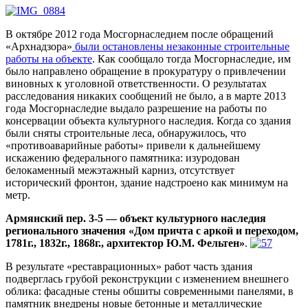
В октябре 2012 года Мосгорнаследием после обращений
«
Арх
надзора»
были остановлены незаконные строительные
работы на объекте
. Как сообщало тогда Мосгорнаследие, им
было направлено обращение в прокуратуру о привлечении
виновных к уголовной ответственности. О результатах
расследования никаких сообщений не было, а в марте 2013
года Мосгорнаследие выдало разрешение на работы по
консервации объекта культурного наследия. Когда со здания
были сняты строительные леса, обнаружилось, что
«противоаварийные работы» привели к дальнейшему
искажению федерального памятника: изуродован
белокаменный межэтажный карниз, отсутствует
исторический фронтон, здание надстроено как минимум на
метр.
Армянский пер. 3-5 — объект культурного наследия
регионального значения «Дом причта с аркой и переходом,
1781г., 1832г., 1868г., архитектор Ю.М. Фельтен»
.
В результате «реставрационных» работ часть здания
подверглась грубой реконструкции с изменением внешнего
облика: фасадные стены обшиты современными панелями, в
памятник внедрены новые бетонные и металлические