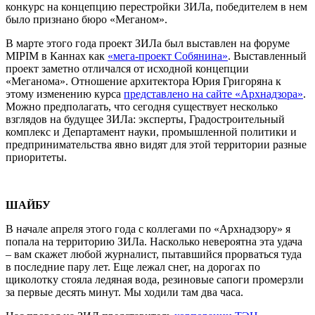
конкурс на концепцию перестройки ЗИЛа, победителем в нем
было признано бюро «Меганом».
В марте этого года проект ЗИЛа был выставлен на форуме
MIPIM в Каннах как
«мега-проект Собянина»
. Выставленный
проект заметно отличался от исходной концепции
«Меганома». Отношение архитектора Юрия Григоряна к
этому изменению курса
представлено на сайте «
Арх
надзора»
.
Можно предполагать, что сегодня существует несколько
взглядов на будущее ЗИЛа: эксперты, Градостроительный
комплекс и Департамент науки, промышленной политики и
предпринимательства явно видят для этой территории разные
приоритеты.
ШАЙБУ
В начале апреля этого года с коллегами по «
Арх
надзору» я
попала на территорию ЗИЛа. Насколько невероятна эта удача
– вам скажет любой журналист, пытавшийся прорваться туда
в последние пару лет. Еще лежал снег, на дорогах по
щиколотку стояла ледяная вода, резиновые сапоги промерзли
за первые десять минут. Мы ходили там два часа.