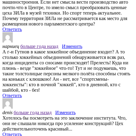
машиностроения. Если нет смысла вести производство авто
почти-что в Центре, то имело смысл преобразовать ценные
цеха ЗИЛа в музей техники. Но спорт теперь актуальнее.
Почему территория ЗИЛа не рассматривается как место для
размещения нового парламентского центра?
Ответить
нарниец
больше года назад
Изменить
А г-н Гутнов в какое хоккейное объединение входит? А то
столько хоккейных объединений обнаруживается всяк раз,
когда инциденты со сносами происходят! Прелесть! Куда ни
плюнь - везде "хоккейное" что-то! Тут и не подумаешь, что
такие толстолицые персоны мелкого полёта способны стоять
на коньках с клюшкою! Ан - нет, все "спортсмены-
хоккеисты": кто в ночной "хоккей", кто в дневной, кто с
шайбой, кто - без!
Ответить
denis
больше года назад
Изменить
Хотелось бы посмотреть на это заключение института. Что,
они не слышали никогда про усиление конструкций? Цех
действительноточень красивый...
Ответить