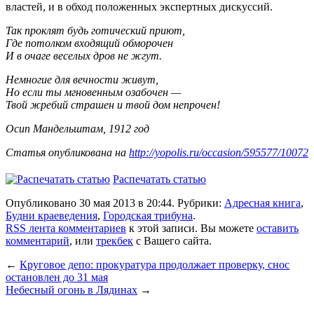
властей, и в обход положенных экспертных дискуссий.
Так проклят будь готический приют,
Где потолком входящий обморочен
И в очаге веселых дров не жгут.
Немногие для вечности живут,
Но если ты мгновенным озабочен —
Твой жребий страшен и твой дом непрочен!
Осип Мандельштам, 1912 год
Статья опубликована на
http://yopolis.ru/occasion/595577/10072
Распечатать статью
Опубликовано 30 мая 2013 в 20:44. Рубрики:
Адресная книга
,
Будни краеведения
,
Городская трибуна
.
RSS лента комментариев
к этой записи. Вы можете
оставить
комментарий
, или
трекбек
с Вашего сайта.
←
Круговое депо: прокуратура продолжает проверку, снос
остановлен до 31 мая
Небесный огонь в Лядинах
→