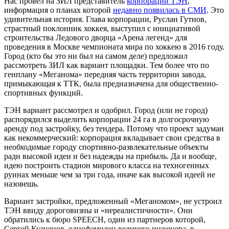
Нас провел на ЗИЛ представитель
корпорации ТЭН
,
информация о планах которой
недавно появилась в СМИ
. Это
удивительная история. Глава корпорации, Руслан Гутнов,
страстный поклонник хоккея, выступил с инициативой
строительства Ледового дворца «Арена легенд» для
проведения в Москве чемпионата мира по хоккею в 2016 году.
Город (кто бы это ни был на самом деле) предложил
рассмотреть ЗИЛ как вариант площадки. Тем более что по
генплану «Меганома» передняя часть территории завода,
примыкающая к ТТК, была предназначена для общественно-
спортивных функций.
ТЭН вариант рассмотрел и одобрил. Город (или не город)
распорядился выделить корпорации 24 га в долгосрочную
аренду под застройку, без тендера. Потому что проект задуман
как некоммерческий: корпорация вкладывает свои средства в
необходимые городу спортивно-развлекательные объекты
ради высокой идеи и без надежды на прибыль. Да и вообще,
идею построить стадион мирового класса на техногенных
руинах меньше чем за три года, иначе как высокой идеей не
назовешь.
Вариант застройки, предложенный «Меганомом», не устроил
ТЭН ввиду дороговизны и «нереалистичности». Они
обратились к бюро SPEECH, один из партнеров которой,
Сергей Кузнецов, однофамилец великого инженера, в