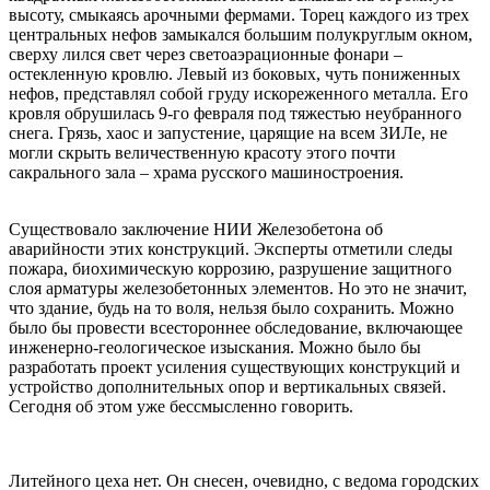
высоту, смыкаясь арочными фермами. Торец каждого из трех
центральных нефов замыкался большим полукруглым окном,
сверху лился свет через светоаэрационные фонари –
остекленную кровлю. Левый из боковых, чуть пониженных
нефов, представлял собой груду искореженного металла. Его
кровля обрушилась 9-го февраля под тяжестью неубранного
снега. Грязь, хаос и запустение, царящие на всем ЗИЛе, не
могли скрыть величественную красоту этого почти
сакрального зала – храма русского машиностроения.
Существовало заключение НИИ Железобетона об
аварийности этих конструкций. Эксперты отметили следы
пожара, биохимическую коррозию, разрушение защитного
слоя арматуры железобетонных элементов. Но это не значит,
что здание, будь на то воля, нельзя было сохранить. Можно
было бы провести всестороннее обследование, включающее
инженерно-геологическое изыскания. Можно было бы
разработать проект усиления существующих конструкций и
устройство дополнительных опор и вертикальных связей.
Сегодня об этом уже бессмысленно говорить.
Литейного цеха нет. Он снесен, очевидно, с ведома городских