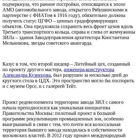
подчеркнула, что ранние постройки, относящиеся к эпохе
АМО (автомобильного завода, открытого Рябушинскими в
партнерстве с ФИАТом в 1916 году), обязательно должны
получить статус ЦГФО – ценных градоформирующих
объектов. Она предложила сохранить весь фронт цехов вдоль
Третьего транспортного кольца, справа и слева от жемчужины
ЗИЛа – здания Заводоуправления архитектора Константина
Мельникова, звезды советского авангарда.
Казус в том, что второй шедевр – Литейный цех, созданный
по проекту другого мастера,
инженера-конструктора
Александра Кузнецова
, был разрушен за несколько дней до
круглого стола в ЦДХ. Это пространство могло бы поспорить
и с музеем Орсе, и с галереей Тейт.
Проект редевелопмента территории завода ЗИЛ с самого
начала преподносился как уникальная инициатива
Правительства Москвы: пилотный проект в большой
программе рекультивации промышленных зон, особенно
выигрышный в связи с тем, что почти вся колоссальная
территория бывшего завода находилась в собственности
московских властей. В 2012 году прошел международный