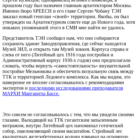
прошлом году был назначен главным архитектором Москвы.
Именно бюро SPEECH и его главе Сергею Чобану ТЭН
заказал новый генплан «своей» территории. Якобы, он был
утвержден на Архитектурном совете еще до Нового года, хотя
никаких упоминаний этого в СМИ мне найти не удалось.
Представитель ТЭН сообщил нам, что они собираются
сохранить здание Заводоуправления, где сейчас находится
Музей ЗИЛ, и открыть там Музей хоккея. Корпуса справа и
слева от него (Литейный цех 1916 года постройки и
Административный корпус 1930-х годов) они предполагали
сломать, чтобы вернуть «самостоятельность» внушительной
постройке Мельникова и обеспечить визуальную связь между
ТТК и территорией Ледового комплекса. Как мы видим, это
намерение не вполне согласовывалось с рекомендациями
экспертов и
последними исследованиями преподавателя
МАРХИ Маргариты Бассе.
Это совсем не согласовывалось с тем, что мы увидели своими
глазами. Выходящий на ТТК гигантским запыленным
витражом, внутри Литейный цех напоминал готический
собор, ошеломляющий своим масштабом. Стройный лес
квадратных железобетонных колонн взмывал на огромную