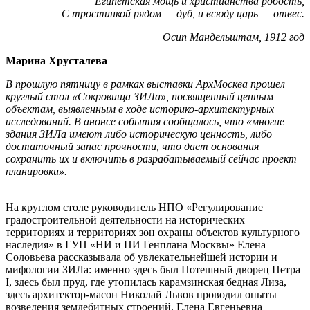
Египетская мощь и христианства робость,
С тростинкой рядом — дуб, и всюду царь — отвес.
Осип Мандельштам, 1912 год
Марина Хрусталева
В прошлую пятницу в рамках выставки АрхМосква прошел
круглый стол «Сокровища ЗИЛа», посвященный ценным
объектам, выявленным в ходе историко-архитектурных
исследований. В анонсе события сообщалось, что «многие
здания ЗИЛа имеют либо историческую ценность, либо
достаточный запас прочности, что дает основания
сохранить их и включить в разрабатываемый сейчас проект
планировки».
На круглом столе руководитель НПО «Регулирование
градостроительной деятельности на исторических
территориях и территориях зон охраны объектов культурного
наследия» в ГУП «НИ и ПИ Генплана Москвы» Елена
Соловьева рассказывала об увлекательнейшей истории и
мифологии ЗИЛа: именно здесь был Потешный дворец Петра
I, здесь был пруд, где утопилась карамзинская бедная Лиза,
здесь архитектор-масон Николай Львов проводил опыты
возведения землебитных строений. Елена Евгеньевна