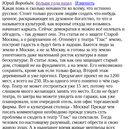
Юрий Воробьёв.
больше года назад
Изменить
Какая ложь и сколько ненависти ко всему, что истинно
русское. Стоит только русским людям создать что-нибудь
ценное, раскрывающее их духовное богатство, то что и
называется культурой, как вороньё откуда ни возьмись
начинает каркать. Сейчас демократия и можно всё оплевать и
обгадить, - так думают они. Эта статья не о защите Старой
Москвы, а о разрушении её. Отнимут у театра "Глас" землю,
построят гадость и будут бить в ладоши. Бьются люди за
землю в Москве, а не за Москву, и готовы за эту землю
уничтожить даже маленький росток культуры в наше
бескультурье. В статье ложь, так как она защищает старый
дом, стоящий не на фундаменте, а на земле. Его невозможно
сохранить, кроме как если только фасад. Второй этаж
деревянный и уже прогнил. Предлагают проект не на 1200
мест, а всего на 250. Из-за одного этого понятно о чём сыр-
бор. Театр не может отстроиться уже 15 лет, потому что
слишком много желающих занять это место. Если не будет
театра, то завтра вы можете увидеть или гаражи, как уже
планировали, или очередной отель, или офис торгашеской
фирмы. Вот и культурная столица - Москва! Прежде чем
писать комментарии необходимо прежде узнать суть
проблемы и сходить в театр "Глас" на спектакли. Тогда
человек по-настоящему разумный, сможет обрести и свою
живую душу. А в нынешнее время живые мертвецы всех