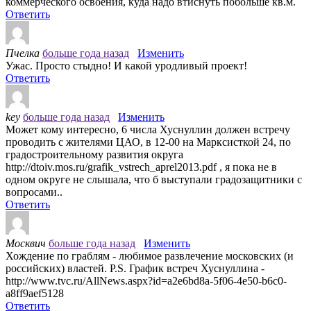
коммерческого освоения, куда надо втиснуть побольше кв.м.
Ответить
Пчелка
больше года назад
Изменить
Ужас. Просто стыдно! И какой уродливый проект!
Ответить
key
больше года назад
Изменить
Может кому интересно, 6 числа Хуснуллин должен встречу
проводить с жителями ЦАО, в 12-00 на Марксисткой 24, по
градостроительному развития округа
http://dtoiv.mos.ru/grafik_vstrech_aprel2013.pdf , я пока не в
одном округе не слышала, что б выступали градозащитники с
вопросами..
Ответить
Москвич
больше года назад
Изменить
Хождение по граблям - любимое развлечение московских (и
российских) властей. P.S. График встреч Хуснуллина -
http://www.tvc.ru/AllNews.aspx?id=a2e6bd8a-5f06-4e50-b6c0-
a8ff9aef5128
Ответить