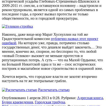
исторической усадьбы Глебовых-Стрешневых-Шаховских в
2009-2011 гг. снесли, а оставшуюся половину – надстроили и
реконструировали, является одной из самых проблемных в
последние годы, а проект вызвал протесты не только
общественности, но и городской прокуратуры.
Наконец, даже вице-мэр Марат Хуснуллин на той же
Градостроительной комиссии
публично назвал этот проект
ошибкой
. На которую уже, правда, потрачено столько
государственных денег, что дешевле выйдет закончить… Это
мнение, конечно же, спорное, но бесспорно то, что любой
«новый Геликон» вызовет не меньше протестов и
репутационных потерь. А суть — что на Малой Ордынке, что
на Большой Никитской одна и та же – снос исторических
построек и масштабное новое строительство в охранной зоне.
Хочется верить, что городские власти не захотят вторично
наступить на те же театральные грабли.
Распечатать статью
Опубликовано 1 апреля 2013 в 0:28. Рубрики:
Адресная книга
,
Будни краеведения
,
Городская трибуна
.