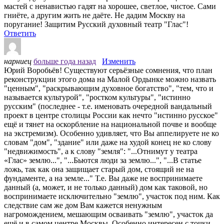
мастей с ненавистью гадят на хорошее, светлое, чистое. Сами
гниёте, а другим жить не даёте. Не дадим Москву на
поругание! Защитим Русский духовный театр "Глас"!
Ответить
нарниец
больше года назад
Изменить
Юрий Воробьёв! Существуют серьёзные сомнения, что план
реконструкции этого дома на Малой Ордынке можно назвать
"ценным", "раскрывающим духовное богатство", "тем, что и
называется культурой", "ростком культуры", "истинно
русским" (последнее - т.е. именовать очередной вандальный
проект в центре столицы России как нечто "истинно русское"
ещё и тянет на оскорбление на национальной почве и вообще
на экстремизм). Особенно удивляет, что Вы аппелируете не ко
словам "дом", "здание" или даже на худой конец не ко слову
"недвижимость", а к слову "земля": "...Отнимут у театра
«Глас» землю...", "...Бьются люди за землю...", "...В статье
ложь, так как она защищает старый дом, стоящий не на
фундаменте, а на земле..." Т.е. Вы даже не воспринимаете
данный (а, может, и не только данный) дом как таковой, но
воспринимаете исключительно "землю", участок под ним. Как
следствие сам же дом Вам кажется ненужным
нагромождением, мешающим осваивать "землю", участок да
ещё и в самом центре Москвы. Особенно интересен с точки