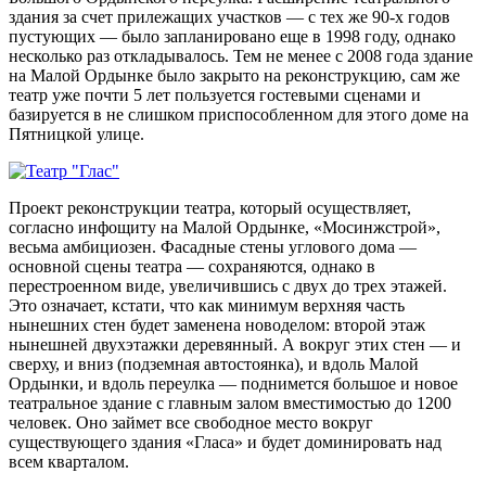
здания за счет прилежащих участков — с тех же 90-х годов
пустующих — было запланировано еще в 1998 году, однако
несколько раз откладывалось. Тем не менее с 2008 года здание
на Малой Ордынке было закрыто на реконструкцию, сам же
театр уже почти 5 лет пользуется гостевыми сценами и
базируется в не слишком приспособленном для этого доме на
Пятницкой улице.
Проект реконструкции театра, который осуществляет,
согласно инфощиту на Малой Ордынке, «Мосинжстрой»,
весьма амбициозен. Фасадные стены углового дома —
основной сцены театра — сохраняются, однако в
перестроенном виде, увеличившись с двух до трех этажей.
Это означает, кстати, что как минимум верхняя часть
нынешних стен будет заменена новоделом: второй этаж
нынешней двухэтажки деревянный. А вокруг этих стен — и
сверху, и вниз (подземная автостоянка), и вдоль Малой
Ордынки, и вдоль переулка — поднимется большое и новое
театральное здание с главным залом вместимостью до 1200
человек. Оно займет все свободное место вокруг
существующего здания «Гласа» и будет доминировать над
всем кварталом.