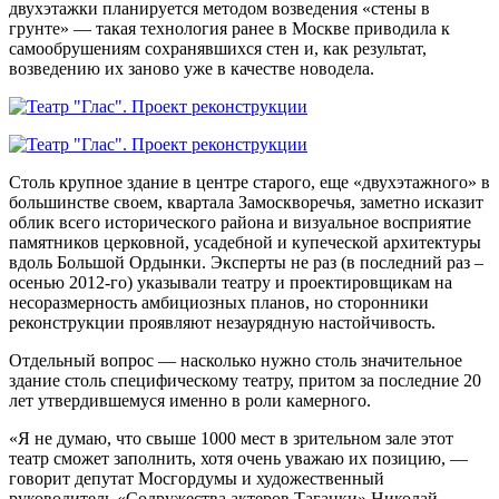
двухэтажки планируется методом возведения «стены в
грунте» — такая технология ранее в Москве приводила к
самообрушениям сохранявшихся стен и, как результат,
возведению их заново уже в качестве новодела.
Столь крупное здание в центре старого, еще «двухэтажного» в
большинстве своем, квартала Замоскворечья, заметно исказит
облик всего исторического района и визуальное восприятие
памятников церковной, усадебной и купеческой архитектуры
вдоль Большой Ордынки. Эксперты не раз (в последний раз –
осенью 2012-го) указывали театру и проектировщикам на
несоразмерность амбициозных планов, но сторонники
реконструкции проявляют незаурядную настойчивость.
Отдельный вопрос — насколько нужно столь значительное
здание столь специфическому театру, притом за последние 20
лет утвердившемуся именно в роли камерного.
«Я не думаю, что свыше 1000 мест в зрительном зале этот
театр сможет заполнить, хотя очень уважаю их позицию, —
говорит депутат Мосгордумы и художественный
руководитель «Содружества актеров Таганки» Николай