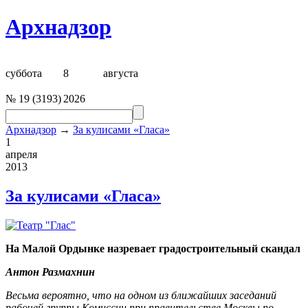
Архнадзор
суббота
8
августа
№
19
(
3193
)
2026
Архнадзор
→
За кулисами «Гласа»
1
апреля
2013
За кулисами «Гласа»
На Малой Ордынке назревает градостроительный скандал
Антон Размахнин
Весьма вероятно, что на одном из ближайших заседаний
рабочей группы Комиссии при правительстве Москвы по