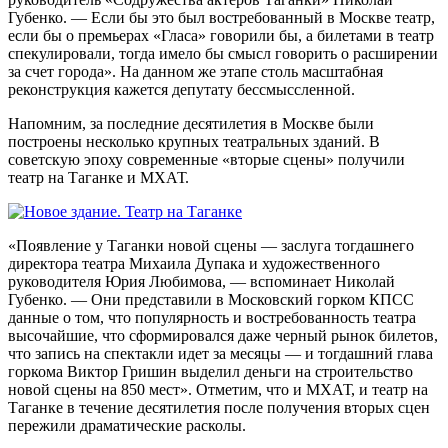
Губенко. — Если бы это был востребованный в Москве театр,
если бы о премьерах «Гласа» говорили бы, а билетами в театр
спекулировали, тогда имело бы смысл говорить о расширении
за счет города». На данном же этапе столь масштабная
реконструкция кажется депутату бессмыссленной.
Напомним, за последние десятилетия в Москве были
построены несколько крупных театральных зданий. В
советскую эпоху современные «вторые сцены» получили
театр на Таганке и МХАТ.
«Появление у Таганки новой сцены — заслуга тогдашнего
директора театра Михаила Дупака и художественного
руководителя Юрия Любимова, — вспоминает Николай
Губенко. — Они представили в Московский горком КПСС
данные о том, что популярность и востребованность театра
высочайшие, что сформировался даже черный рынок билетов,
что запись на спектакли идет за месяцы — и тогдашний глава
горкома Виктор Гришин выделил деньги на строительство
новой сцены на 850 мест». Отметим, что и МХАТ, и театр на
Таганке в течение десятилетия после получения вторых сцен
пережили драматические расколы.