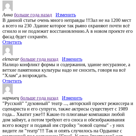
Анна
больше года назад
Изменить
В данной статье очень много неправды !!!Зал не на 1200 мест
а всего на 230 .Здание которое так рьяно охраняют почти всё
сгнило и не подлежит восстановлению.А в новом проекте его
фасад будет сохранён.
Ответить
elenavar
больше года назад
Изменить
Налицо конфликт формы и содержания, здание несуразное, а
ветхие памятники культуры надо не сносить, говоря на всё
"Хлам",а возрождать.
Ответить
нарниец
больше года назад
Изменить
"Русский" "духовный" театр ..., авторский проект режиссера и
сценариста и его супруги, также актрисы существует с 1989
года... Хватит уже!!! Какие-то плюгавые компашки любой
дом займут, а потом требуют его сноса и обезображивания
всего вокруг и подавай им стройку "новой сцены" - у них
видите ли "театр"!!! Так и опять случилось на Ордынке с