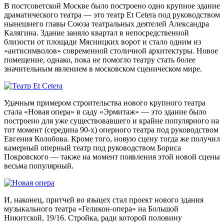
В постсоветской Москве было построено одно крупное здание
драматического театра — это театр Et Cetera под руководством
нынешнего главы Союза театральных деятелей Александра
Калягина. Здание заняло квартал в непосредственной
близости от площади Мясницких ворот и стало одним из
«антисимволов» современной столичной архитектуры. Новое
помещение, однако, пока не помогло театру стать более
значительным явлением в московском сценическом мире.
Удачным примером строительства нового крупного театра
стала «Новая опера» в саду «Эрмитаж» — это здание было
построено для уже существовавшего и крайне популярного на
тот момент (середина 90-х) оперного театра под руководством
Евгения Колобова. Кроме того, новую сцену тогда же получил
камерный оперный театр под руководством Бориса
Покровского — также на момент появления этой новой сцены
весьма популярный.
И, наконец, притчей во языцех стал проект нового здания
музыкального театра «Геликон-опера» на Большой
Никитской, 19/16. Стройка, ради которой половину