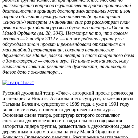
рассмотрению вопросов осуществления градостроительной
деятельности в границах достопримечательных мест и зон
охраны объектов культурного наследия (в просторечии
«сносной») эксперты и чиновники еще раз рассмотрят план
реконструкции здания русского духовного театра «Глас» на
Малой Ордынке (вл. 28, 30/6). Несмотря на то, что совсем
недавно — 2 ноября 2012 г. — та же рабочая группа уже
обсуждала этот проект и рекомендовала отказаться от
масштабной реконструкции, сохранив историческое
двухэтажное здание, заявка театра о сносе старинного дома
в Замоскворечье — вновь в игре. Не иначе как нашлось, кому
замолвить словцо за ревнителей духовности, начинающих
благое дело с экскаватора…
Русский духовный театр «Глас», авторский проект режиссера
и сценариста Никиты Астахова и его супруги, также актрисы
Татьяны Белевич, существует с 1989 года, а уже в 1991 году
вошел в систему столичного департамента культуры.
Основная сцена театра, репертуар которого составляют
спектакли душеполезного и назидательного содержания
авторства лидера труппы, разместилась в двухэтажном доме с
деревянным вторым этажом на углу Малой Ордынки и
Большого Ордынского переулка. Расширение театрального