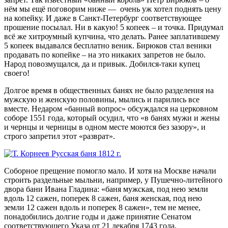
нём мы ещё поговорим ниже — очень уж хотел поднять цену
на копейку. И даже в Санкт-Петербург соответствующее
прошение посылал. Ни в какую! 5 копеек – и точка. Придумал
всё же хитроумный купчина, что делать. Ранее заплатившему
5 копеек выдавался бесплатно веник. Бирюков стал веники
продавать по копейке – на это никаких запретов не было.
Народ повозмущался, да и привык. Добился-таки купец
своего!
Долгое время в общественных банях не было разделения на
мужскую и женскую половины, мылись и парились все
вместе. Недаром «банный вопрос» обсуждался на церковном
соборе 1551 года, который осудил, что «в банях мужи и жены
и чернцы и черницы в одном месте моются без зазору», и
строго запретил этот «разврат».
Соборное прещение помогло мало. И хотя на Москве начали
строить раздельные мыльни, например, у Пушечно-литейного
двора бани Ивана Гладина: «баня мужская, под нею земли
вдоль 12 сажен, поперек 8 сажен, баня женская, под нею
земли 12 сажен вдоль и поперек 8 сажен», тем не менее,
понадобились долгие годы и даже принятие Сенатом
соответствующего Указа от 21 декабря 1743 года,