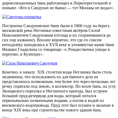
дореволюционных бань работающих в Первопрестольной и
поныне. «Кто в Сандунах не бывал — тот Москвы не видал».
Построены Сандуновские бани были в 1806 году на берегу
московской реки Неглинки известным актёром Силой
Николаевичем Сандуновым (отсюда и их сохранившееся до
сих пор название). Вполне вероятно, что где-то совсем
неподалёку находились в XVII веке и упомянутые выше бани
Ивашки Гладилина со товарищи: «с Рождественки улицы в
переулке, в Кузнецах».
Конечно, к началу XIX столетия воды Неглинки быль столь
загрязнены, что использовать их для банного дела не
представлялось возможным, тем более что через несколько лет
речку спрятали под землю, в коллектор. Но возле бань, на углу
Звонарского переулка и Неглинного проезда, был устроен
большой пруд-резервуар для воды, который питался
первоначально почвенными водами, а потом и водой из
московского водопровода. Пруд этот был осушен и засыпан в
конце XIX века при строительстве нового здания бань.