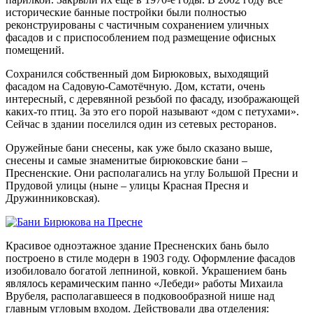
исторические банные постройки были полностью
реконструированы с частичным сохранением уличных
фасадов и с приспособлением под размещение офисных
помещений.
Сохранился собственный дом Бирюковых, выходящий
фасадом на Садовую-Самотёчную. Дом, кстати, очень
интересный, с деревянной резьбой по фасаду, изображающей
каких-то птиц. За это его порой называют «дом с петухами».
Сейчас в здании поселился один из сетевых ресторанов.
Оружейные бани снесены, как уже было сказано выше,
снесены и самые знаменитые бирюковские бани –
Пресненские. Они располагались на углу Большой Пресни и
Прудовой улицы (ныне – улицы Красная Пресня и
Дружинниковская).
Красивое одноэтажное здание Пресненских бань было
построено в стиле модерн в 1903 году. Оформление фасадов
изобиловало богатой лепниной, ковкой. Украшением бань
являлось керамическим панно «Лебеди» работы Михаила
Врубеля, располагавшееся в подковообразной нише над
главным угловым входом. Действовали два отделения: