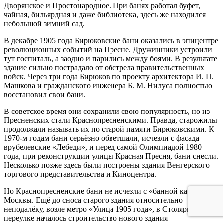
Дворянское и Простонародное. При банях работал буфет,
чайная, бильярдная и даже библиотека, здесь же находился
небольшой зимний сад.
В декабре 1905 года Бирюковские бани оказались в эпицентре
революционных событий на Пресне. Дружинники устроили
тут госпиталь, а заодно и парились между боями. В результате
здание сильно пострадало от обстрела правительственных
войск. Через три года Бирюков по проекту архитектора И. П.
Машкова и гражданского инженера Б. М. Нилуса полностью
восстановил свои бани.
В советское время они сохранили свою популярность, но из
Пресненских стали Краснопресненскими. Правда, старожилы
продолжали называть их по старой памяти Бирюковскими. К
1970-м годам бани серьёзно обветшали, исчезли с фасада
врубелевские «Лебеди», и перед самой Олимпиадой 1980
года, при реконструкции улицы Красная Пресня, бани снесли.
Несколько позже здесь были построены здания Венгерского
торгового представительства и Киноцентра.
Но Краснопресненские бани не исчезли с «банной карты»
Москвы. Ещё до сноса старого здания относительно
неподалёку, возле метро «Улица 1905 года», в Столярном
переулке началось строительство нового здания