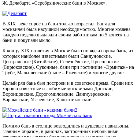
Ж. Делабарта «Серебрянические бани в Москве».
В XIX веке спрос на бани только возрастал. Баня для
москвичей была насущной необходимостью. Многие хозяева
каждую неделю выдавали своим работникам по 5 копеек на
бани и покупали мыло.
К концу XIX столетия в Москве было порядка сорока бань, из
которых наиболее известными были Сандуновские,
Центральные (Китайские), Селезнёвские, Пресненские
(Бирюковские), Суконные, бани при гостинице «Эрмитаж» на
Трубе, Малышевские (ныне – Ржевские) и многие другие.
Целый ряд бань был построен и в советское время. Среди них
хорошо известные и любимые москвичами Донские,
Воронцовские, Дорогомиловские, Дангауэровские,
Варшавские, Усачевские, Калитниковские.
Помимо бань в столице возводились и душевые павильоны,
главным образом, в районах, застроенных небольшими
деревянными домами без водопровода, и не только на