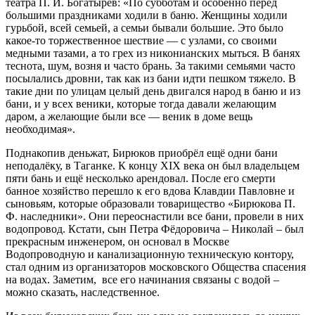
театра П. И. Богатырёв: «По субботам и особенно перед
большими праздниками ходили в баню. Женщины ходили
гурьбой, всей семьей, а семьи бывали большие. Это было
какое-то торжественное шествие — с узлами, со своими
медными тазами, а то грех из никонианских мыться. В банях
теснота, шум, возня и часто брань. За такими семьями часто
посылались дровни, так как из бани идти пешком тяжело. В
такие дни по улицам целый день двигался народ в баню и из
бани, и у всех веники, которые тогда давали желающим
даром, а желающие были все — веник в доме вещь
необходимая».
Поднакопив деньжат, Бирюков приобрёл ещё одни бани
неподалёку, в Таганке. К концу XIX века он был владельцем
пяти бань и ещё несколько арендовал. После его смерти
банное хозяйство перешло к его вдова Клавдии Павловне и
сыновьям, которые образовали товарищество «Бирюкова П.
Ф. наследники». Они переоснастили все бани, провели в них
водопровод. Кстати, сын Петра Фёдоровича – Николай – был
прекрасным инженером, он основал в Москве
Водопроводную и канализационную техническую контору,
стал одним из организаторов московского Общества спасения
на водах. Заметим, все его начинания связаны с водой –
можно сказать, наследственное.