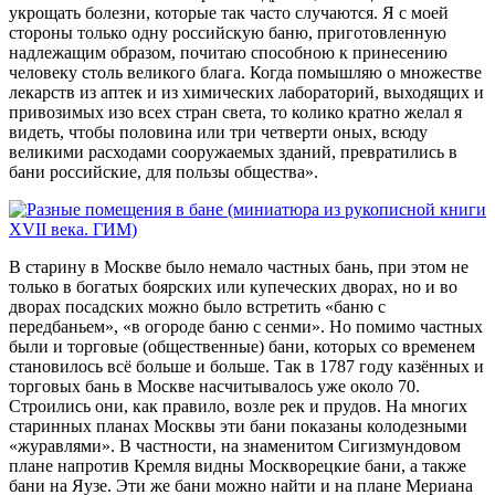
укрощать болезни, которые так часто случаются. Я с моей
стороны только одну российскую баню, приготовленную
надлежащим образом, почитаю способною к принесению
человеку столь великого блага. Когда помышляю о множестве
лекарств из аптек и из химических лабораторий, выходящих и
привозимых изо всех стран света, то колико кратно желал я
видеть, чтобы половина или три четверти оных, всюду
великими расходами сооружаемых зданий, превратились в
бани российские, для пользы общества».
В старину в Москве было немало частных бань, при этом не
только в богатых боярских или купеческих дворах, но и во
дворах посадских можно было встретить «баню с
передбаньем», «в огороде баню с сенми». Но помимо частных
были и торговые (общественные) бани, которых со временем
становилось всё больше и больше. Так в 1787 году казённых и
торговых бань в Москве насчитывалось уже около 70.
Строились они, как правило, возле рек и прудов. На многих
старинных планах Москвы эти бани показаны колодезными
«журавлями». В частности, на знаменитом Сигизмундовом
плане напротив Кремля видны Москворецкие бани, а также
бани на Яузе. Эти же бани можно найти и на плане Мериана