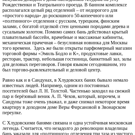
Рождественки и Театрального проезда. В банном комплексе
располагался целый ряд отделений – от недорогого для
«простого народа» до роскошного 50-копеечного или
«полтинного» отделения с русским, турецким, финским
залами, с богатой отделкой стен ценными породами дерева и
сусальным золотом. Помимо самих бань действовал крытый
плавательный бассейн, врачебные и массажные кабинеты,
механическая прачечная – безусловная новинка для Москвы
того времени. Здесь же были открыты парфюмерный магазин
торговой фирмы «Эмиль Бодло и К», продуктовые лавки,
ресторан, трактир, небольшая гостиница, банкетный зал, залы
для деловых переговоров. Говоря языком сегодняшним, это
был торгово-развлекательный и деловой центр.
Равно как и в Сандунах, в Хлудовских банях бывало немало
известных людей. Например, одним из постоянных
посетителей был Л. Н. Толстой. Частенько заходил на свежий
пар и берёзовый веник А. П. Чехов, который, впрочем, и
Сандуны тоже очень уважал, и даже снимал некоторое время
квартиру в доходном доме Веры Фирсановой в Звонарском
переулке.
С Хлудовскими банями связана и одна устойчивая московская
легенда. Считается, что незадолго до революции владелицы
бань заказали для «полтинного» отделения три таза из чистого