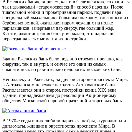
В Ржевских банях, впрочем, как и в Селезнёвских, сохранился
так называемый «старомосковский» способ парения. После
тщательной мойки и проветривания парной, поддачи пара
специальный «махальщик» большим опахалом, сделанным из
берёзовых ветвей, окатывает паром лежащих на полке
парильщиков, зачерпывая пар сверху, где больший жар.
Кстати, администрация бань утверждает, что парная не
перестраивалась с момента их постройки.
Здание Ржевских бань было недавно отремонтировано, как
снаружи, так и внутри, и сейчас это одни из самых
симпатичных и сравнительно недорогих московских бань.
Неподалёку от Ржевских, на другой стороне проспекта Мира,
в Астраханском переулке находятся Астраханские бани.
Располагаются они в старом, постройки конца XIX века,
здании, принадлежавшем до революции Акционерному
обществу Московской паровой прачечной и торговых бань.
В 1970-е годы в них любили париться актёры, журналисты и
дипломаты, жившие в окрестностях проспекта Мира. В
настоящее время это, пожалуй, самые демократичные и