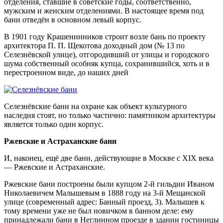
отделения, ставшие в советские годы, соответственно,
мужским и женским отделениями. В настоящее время под
бани отведён в основном левый корпус.
В 1901 году Крашенинников строит возле бань по проекту
архитектора П. П. Щекотова доходный дом (№ 13 по
Селезнёвской улице), отгородивший от улицы и городского
шума собственный особняк купца, сохранившийся, хоть и в
перестроенном виде, до наших дней
Селезнёвские бани на охране как объект культурного
наследия стоят, но только частично: памятником архитектуры
является только один корпус.
Ржевские и Астраханские бани
И, наконец, ещё две бани, действующие в Москве с XIX века
— Ржевские и Астраханские.
Ржевские бани построены были купцом 2-й гильдии Иваном
Николаевичем Малышевым в 1888 году на 3-й Мещанской
улице (современный адрес: Банный проезд, 3). Малышев к
тому времени уже не был новичком в банном деле: ему
принадлежали бани в Неглинном проезде в здании гостиницы