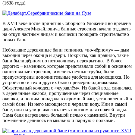
(1638 года).
В XVII веке после принятия Соборного Уложения во времена
царя Алексея Михайловича банные строения начали отдавать
на откуп частным лицам и всячески поощрять строительство
новых бань.
Небольшие деревянные бани топились «по-чёрному» — дым
выходил через оконца и двери. Покрыты, как правило, такие
бани были дёрном по потолочному перекрытию. В более
дорогих – каменных, которые представляли собой в основном
одноэтажные строения, имелись печные трубы, были
предусмотрены дополнительные удобства для моющихся. Но
устройство и тех и других было примерно одинаковым.
Обязательный колодец с «журавлём». Из бадей вода сливалась
в деревянные желоба, пропущенные через специальные
окошки, и по ним попадала в огромный чан, установленный в
самой бане. Из него моющиеся и черпали воду. Или в самой
бане, или на улице имелась печь с котлом для горячей воды.
Сама баня нагревалась большой печью с каменкой. Внутри
помещение делилось на мыльню и парную с полками.