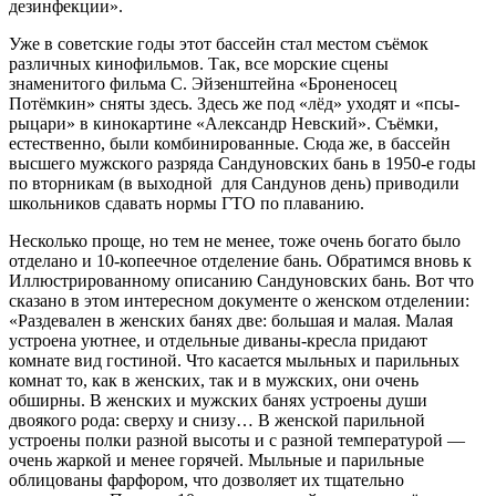
дезинфекции».
Уже в советские годы этот бассейн стал местом съёмок
различных кинофильмов. Так, все морские сцены
знаменитого фильма С. Эйзенштейна «Броненосец
Потёмкин» сняты здесь. Здесь же под «лёд» уходят и «псы-
рыцари» в кинокартине «Александр Невский». Съёмки,
естественно, были комбинированные. Сюда же, в бассейн
высшего мужского разряда Сандуновских бань в 1950-е годы
по вторникам (в выходной для Сандунов день) приводили
школьников сдавать нормы ГТО по плаванию.
Несколько проще, но тем не менее, тоже очень богато было
отделано и 10-копеечное отделение бань. Обратимся вновь к
Иллюстрированному описанию Сандуновских бань. Вот что
сказано в этом интересном документе о женском отделении:
«Раздевален в женских банях две: большая и малая. Малая
устроена уютнее, и отдельные диваны-кресла придают
комнате вид гостиной. Что касается мыльных и парильных
комнат то, как в женских, так и в мужских, они очень
обширны. В женских и мужских банях устроены души
двоякого рода: сверху и снизу… В женской парильной
устроены полки разной высоты и с разной температурой —
очень жаркой и менее горячей. Мыльные и парильные
облицованы фарфором, что дозволяет их тщательно