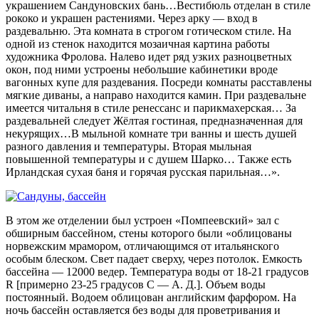
украшением Сандуновских бань…Вестибюль отделан в стиле
рококо и украшен растениями. Через арку — вход в
раздевальню. Эта комната в строгом готическом стиле. На
одной из стенок находится мозаичная картина работы
художника Фролова. Налево идет ряд узких разноцветных
окон, под ними устроены небольшие кабинетики вроде
вагонных купе для раздевания. Посреди комнаты расставлены
мягкие диваны, а направо находится камин. При раздевальне
имеется читальня в стиле ренессанс и парикмахерская… За
раздевальней следует Жёлтая гостиная, предназначенная для
некурящих…В мыльной комнате три ванны и шесть душей
разного давления и температуры. Вторая мыльная
повышенной температуры и с душем Шарко… Также есть
Ирландская сухая баня и горячая русская парильная…».
В этом же отделении был устроен «Помпеевский» зал с
обширным бассейном, стены которого были «облицованы
норвежским мрамором, отличающимся от итальянского
особым блеском. Свет падает сверху, через потолок. Емкость
бассейна — 12000 ведер. Температура воды от 18-21 градусов
R [примерно 23-25 градусов С — А. Д.]. Объем воды
постоянный. Водоем облицован английским фарфором. На
ночь бассейн оставляется без воды для проветривания и