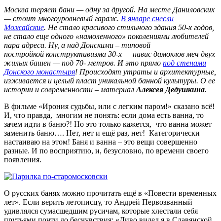
Москва теряет бани — одну за другой. На месте Даниловских
— стоит многоуровневый гараж.
В январе снесли
Можайские
. Не стало красивого стильного здания 50-х годов,
не стало еще одного «намоленного» поколениями любителей
пара адреса. Ну, а над Донскими – типовой
постройкой конструктивизма 30-х — навис дамоклов меч двух
жилых башен — под 70- метров. И это прямо
под стенами
Донского монастыря
! Происходят утраты и архитектурные,
изживается и целый пласт уникальной банной культуры. О ее
истории и современности – материал
Алексея Дедушкина
.
В фильме «Ирония судьбы, или с легким паром!» сказано всё!
И, что правда, многим не понять: если дома есть ванна, то
зачем идти в баню?! Но это только кажется, что ванна может
заменить баню…. Нет, нет и ещё раз, нет! Категорически
настаиваю на этом! Баня и ванна – это вещи совершенно
разные. И по восприятию, и, безусловно, по времени своего
появления.
О русских банях можно прочитать ещё в «Повести временных
лет». Если верить летописцу, то Андрей Первозванный
удивлялся сумасшедшим русичам, которые хлестали себя
прутьями почти до бесчувствия: «Диво видел я в Славянской