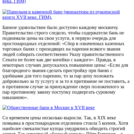
Банное удовольствие было доступно каждому москвичу.
Правительство строго следило, чтобы содержатели бань не
поднимали цены на свои услуги, в первую очередь для
простонародных отделений: «Сбор в означенных казенных
торговых банях с приходящих на парения всякого звания
людей собирать соответственно Указу правительственного
Сената не более как две копейки с каждого». Правда, в
некоторых случаях допускалось повышение цены: «Если для
благородного звания сделать пристройку при банях с
удобными для того парению, то за пар цену положить
добровольно за ту услугу и за то в притязание не поставить, а
в противном случае за принуждение сверх положенного за
пар противному закону поступку подвергать суровому
наказанию».
Со временем цены несколько выросли. Так, в XIX веке
помывка в простонародном отделении стоила 5 копеек. Хотя
наиболее смекалистые купцы умудрялись обходить строгий
запрет. Так известный «банный король» Пётр Бирюков – о