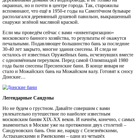
окраинах, но и почти в центре города. Так, старожилы
вспоминают, что ещё в 1950-е годы на Самотёчном бульваре
располагался деревянный душевой павильон, выкрашенный
снаружи зелёной масляной краской.
Если мы проведём сейчас с вами «инвентаризацию»
московского банного хозяйства, то результаты её окажутся
печальными. Подавляющее большинство бань за последние
30-40 лет закрыто, многие здания снесены. И следа не
осталось от известных Оружейных бань, исчезнувших вместе
с одноимённым переулком. Перед самой Олимпиадой 1980
года были снесены Пресненские бани. В конце января не
стало и Можайских бань на Можайском валу. Готовят к сносу
Донские…
Легендарные Сандуны
Но не будем о грустном. Давайте совершим с вами
увлекательно путешествие по наиболее известным
московским баням XIX-XX веков. И начнём, конечно, с самых
знаменитых в Москве уже на протяжении двух столетий –
Сандуновских бань. Они же, наряду с Селезнёвскими,
Астраханскими и Ржевскими – одни из четырёх