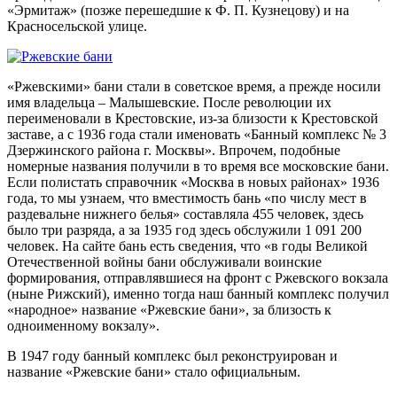
«Эрмитаж» (позже перешедшие к Ф. П. Кузнецову) и на
Красносельской улице.
«Ржевскими» бани стали в советское время, а прежде носили
имя владельца – Малышевские. После революции их
переименовали в Крестовские, из-за близости к Крестовской
заставе, а с 1936 года стали именовать «Банный комплекс № 3
Дзержинского района г. Москвы». Впрочем, подобные
номерные названия получили в то время все московские бани.
Если полистать справочник «Москва в новых районах» 1936
года, то мы узнаем, что вместимость бань «по числу мест в
раздевальне нижнего белья» составляла 455 человек, здесь
было три разряда, а за 1935 год здесь обслужили 1 091 200
человек. На сайте бань есть сведения, что «в годы Великой
Отечественной войны бани обслуживали воинские
формирования, отправлявшиеся на фронт с Ржевского вокзала
(ныне Рижский), именно тогда наш банный комплекс получил
«народное» название «Ржевские бани», за близость к
одноименному вокзалу».
В 1947 году банный комплекс был реконструирован и
название «Ржевские бани» стало официальным.