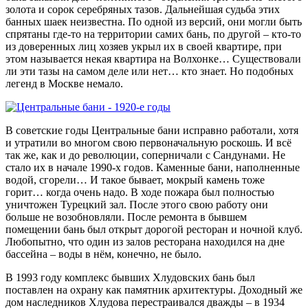
золота и сорок серебряных тазов. Дальнейшая судьба этих
банных шаек неизвестна. По одной из версий, они могли быть
спрятаны где-то на территории самих бань, по другой – кто-то
из доверенных лиц хозяев укрыл их в своей квартире, при
этом называется некая квартира на Волхонке… Существовали
ли эти тазы на самом деле или нет… кто знает. Но подобных
легенд в Москве немало.
В советские годы Центральные бани исправно работали, хотя
и утратили во многом свою первоначальную роскошь. И всё
так же, как и до революции, соперничали с Сандунами. Не
стало их в начале 1990-х годов. Каменные бани, наполненные
водой, сгорели… И такое бывает, мокрый камень тоже
горит… когда очень надо. В ходе пожара был полностью
уничтожен Турецкий зал. После этого свою работу они
больше не возобновляли. После ремонта в бывшем
помещении бань был открыт дорогой ресторан и ночной клуб.
Любопытно, что один из залов ресторана находился на дне
бассейна – воды в нём, конечно, не было.
В 1993 году комплекс бывших Хлудовских бань был
поставлен на охрану как памятник архитектуры. Доходный же
дом наследников Хлудова перестраивался дважды – в 1934