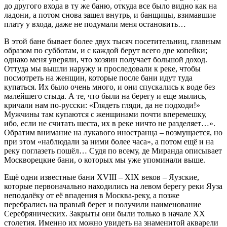
до другого входа в ту же баню, откуда все было видно как на
ладони, а потом снова зашел внутрь, и банщицы, взимавшие
плату у входа, даже не подумали меня остановить…
В этой бане бывает более двух тысяч посетительниц, главным
образом по субботам, и с каждой берут всего две копейки;
однако меня уверяли, что хозяин получает большой доход.
Оттуда мы вышли наружу и проследовали к реке, чтобы
посмотреть на женщин, которые после бани идут туда
купаться. Их было очень много, и они спускались к воде без
малейшего стыда. А те, что были на берегу и еще мылись,
кричали нам по-русски: «Глядеть гляди, да не подходи!»
Мужчины там купаются с женщинами почти вперемешку,
ибо, если не считать шеста, их в реке ничто не разделяет…».
Обратим внимание на лукавого иностранца – возмущается, но
при этом «наблюдали за ними более часа», а потом ещё и на
реку поглазеть пошёл… Судя по всему, де Миранда описывает
Москворецкие бани, о которых мы уже упоминали выше.
Ещё одни известные бани XVIII – XIX веков – Яузские,
которые первоначально находились на левом берегу реки Яуза
неподалёку от её впадения в Москва-реку, а позже
перебрались на правый берег и получили наименование
Серебрянических. Закрыты они были только в начале XX
столетия. Именно их можно увидеть на знаменитой акварели