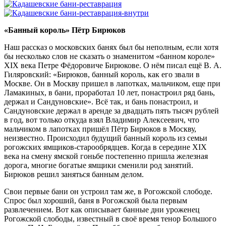
«Банный король» Пётр Бирюков
Наш рассказ о московских банях был бы неполным, если хотя
бы несколько слов не сказать о знаменитом «банном короле»
XIX века Петре Фёдоровиче Бирюкове. О нём писал ещё В. А.
Гиляровский: «Бирюков, банный король, как его звали в
Москве. Он в Москву пришел в лапотках, мальчиком, еще при
Ламакиных, в бани, проработал 10 лет, понастроил ряд бань,
держал и Сандуновские». Всё так, и бань понастроил, и
Сандуновские держал в аренде за двадцать пять тысяч рублей
в год, вот только откуда взял Владимир Алексеевич, что
мальчиком в лапотках пришёл Пётр Бирюков в Москву,
неизвестно. Происходил будущий банный король из семьи
рогожских ямщиков-старообрядцев. Когда в середине XIX
века на смену ямской гоньбе постепенно пришла железная
дорога, многие богатые ямщики сменили род занятий.
Бирюков решил заняться банным делом.
Свои первые бани он устроил там же, в Рогожской слободе.
Спрос был хороший, баня в Рогожской была первым
развлечением. Вот как описывает банные дни уроженец
Рогожской слободы, известный в своё время тенор Большого