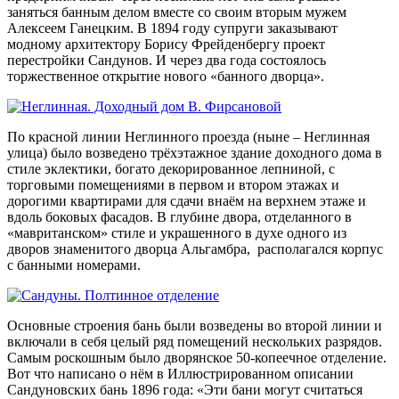
заняться банным делом вместе со своим вторым мужем
Алексеем Ганецким. В 1894 году супруги заказывают
модному архитектору Борису Фрейденбергу проект
перестройки Сандунов. И через два года состоялось
торжественное открытие нового «банного дворца».
По красной линии Неглинного проезда (ныне – Неглинная
улица) было возведено трёхэтажное здание доходного дома в
стиле эклектики, богато декорированное лепниной, с
торговыми помещениями в первом и втором этажах и
дорогими квартирами для сдачи внаём на верхнем этаже и
вдоль боковых фасадов. В глубине двора, отделанного в
«мавританском» стиле и украшенного в духе одного из
дворов знаменитого дворца Альгамбра, располагался корпус
с банными номерами.
Основные строения бань были возведены во второй линии и
включали в себя целый ряд помещений нескольких разрядов.
Самым роскошным было дворянское 50-копеечное отделение.
Вот что написано о нём в Иллюстрированном описании
Сандуновских бань 1896 года: «Эти бани могут считаться