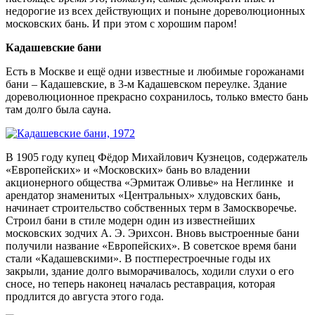
недорогие из всех действующих и поныне дореволюционных
московских бань. И при этом с хорошим паром!
Кадашевские бани
Есть в Москве и ещё одни известные и любимые горожанами
бани – Кадашевские, в 3-м Кадашевском переулке. Здание
дореволюционное прекрасно сохранилось, только вместо бань
там долго была сауна.
В 1905 году купец Фёдор Михайлович Кузнецов, содержатель
«Европейских» и «Московских» бань во владении
акционерного общества «Эрмитаж Оливье» на Неглинке и
арендатор знаменитых «Центральных» хлудовских бань,
начинает строительство собственных терм в Замоскворечье.
Строил бани в стиле модерн один из известнейших
московских зодчих А. Э. Эрихсон. Вновь выстроенные бани
получили название «Европейских». В советское время бани
стали «Кадашевскими». В постперестроечные годы их
закрыли, здание долго выморачивалось, ходили слухи о его
сносе, но теперь наконец началась реставрация, которая
продлится до августа этого года.