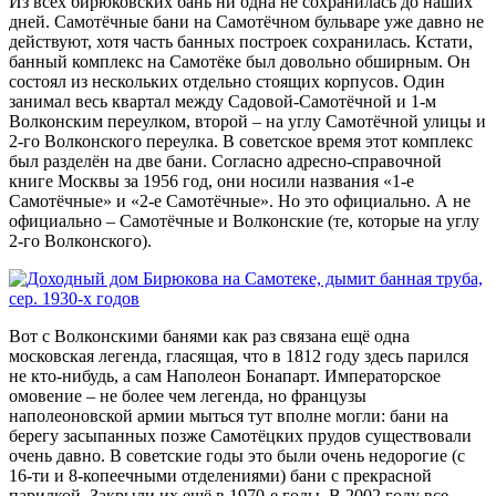
Из всех бирюковских бань ни одна не сохранилась до наших
дней. Самотёчные бани на Самотёчном бульваре уже давно не
действуют, хотя часть банных построек сохранилась. Кстати,
банный комплекс на Самотёке был довольно обширным. Он
состоял из нескольких отдельно стоящих корпусов. Один
занимал весь квартал между Садовой-Самотёчной и 1-м
Волконским переулком, второй – на углу Самотёчной улицы и
2-го Волконского переулка. В советское время этот комплекс
был разделён на две бани. Согласно адресно-справочной
книге Москвы за 1956 год, они носили названия «1-е
Самотёчные» и «2-е Самотёчные». Но это официально. А не
официально – Самотёчные и Волконские (те, которые на углу
2-го Волконского).
Вот с Волконскими банями как раз связана ещё одна
московская легенда, гласящая, что в 1812 году здесь парился
не кто-нибудь, а сам Наполеон Бонапарт. Императорское
омовение – не более чем легенда, но французы
наполеоновской армии мыться тут вполне могли: бани на
берегу засыпанных позже Самотёцких прудов существовали
очень давно. В советские годы это были очень недорогие (с
16-ти и 8-копеечными отделениями) бани с прекрасной
парилкой. Закрыли их ещё в 1970-е годы. В 2002 году все