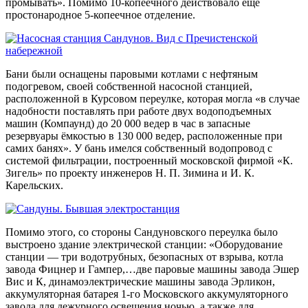
промывать». Помимо 10-копеечного действовало ещё
простонародное 5-копеечное отделение.
Бани были оснащены паровыми котлами с нефтяным
подогревом, своей собственной насосной станцией,
расположенной в Курсовом переулке, которая могла «в случае
надобности поставлять при работе двух водоподъемных
машин (Компаунд) до 20 000 ведер в час в запасные
резервуары ёмкостью в 130 000 ведер, расположенные при
самих банях». У бань имелся собственный водопровод с
системой фильтрации, построенный московской фирмой «К.
Зигель» по проекту инженеров Н. П. Зимина и И. К.
Карельских.
Помимо этого, со стороны Сандуновского переулка было
выстроено здание электрической станции: «Оборудование
станции — три водотрубных, безопасных от взрыва, котла
завода Фицнер и Гампер,…две паровые машины завода Эшер
Вис и К, динамоэлектрические машины завода Эрликон,
аккумуляторная батарея 1-го Московского аккумуляторного
завода для дежурного освещения ночью, а также для