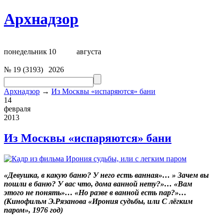
Архнадзор
понедельник
10
августа
№
19
(
3193
)
2026
Архнадзор
→
Из Москвы «испаряются» бани
14
февраля
2013
Из Москвы «испаряются» бани
«Девушка, в какую баню? У него есть ванная»…
» Зачем вы
пошли в баню? У вас что, дома ванной нету?»…
«Вам
этого не понять»…
«Но разве в ванной есть пар?»…
(Кинофильм Э.Рязанова «Ирония судьбы, или С лёгким
паром»,
1976 год)