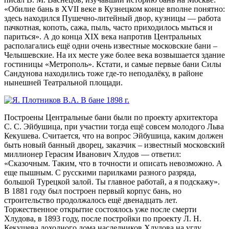
«Обилие бань в XVII веке в Кузнецком конце вполне понятно:
здесь находился Пушечно-литейный двор, кузницы — работа
пачкотная, копоть, сажа, пыль, часто приходилось мыться и
париться». А до конца XIX века напротив Центральных
располагались ещё одни очень известные московские бани –
Челышевские. На их месте уже более века возвышается здание
гостиницы «Метрополь». Кстати, и самые первые бани Силы
Сандунова находились тоже где-то неподалёку, в районе
нынешней Театральной площади.
Построены Центральные бани были по проекту архитектора
С. С. Эйбушица, при участии тогда ещё совсем молодого Льва
Кекушева. Считается, что на вопрос Эйбушица, каким должен
быть новый банный дворец, заказчик – известный московский
миллионер Герасим Иванович Хлудов — ответил:
«Сказочным. Таким, что в точности и описать невозможно. А
еще пышным. С русскими парилками разного разряда,
большой Турецкой залой. Ты главное работай, а я подскажу».
В 1881 году был построен первый корпус бань, но
строительство продолжалось ещё двенадцать лет.
Торжественное открытие состоялось уже после смерти
Хлудова, в 1893 году, после постройки по проекту Л. Н.
Кекушева доходного дома наследников Хлудова на углу