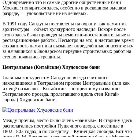
Одновременно это и самые дорогие общественные бани
Москвы: попариться здесь, особенно в роскошном высшем
разряде, — удовольствие не из дешёвых.
В 1991 году Сандуны поставлены на охрану как памятник
архитектуры – объект культурного наследия. Вскоре после
этого здесь были проведены ремонтно-восстановительные и
реставрационные работы. Несмотря на это, в настоящее время
сохранность памятника вызывает определённые опасения: из-
за начавшихся в Звонарском переулке строительных работ на
стенах появились трещины.
Центральные (Китайские) Хлудовские бани
Главным конкурентом Сандунов всегда считались
находившиеся в Театральном проезде Центральные (или как
их ещё называли – Китайские – по прежнему названию
Театрального проезда, пролегавшего вдоль стен Китай-
города) Хлудовские бани.
Между прочим, место было очень «банным». В старину здесь
располагались постройки Пушечного двора, снесённые в
1802-1803 годах, а по соседству – Кузнецкая слобода. Вот что
писал В. М. Васнецов, изучавший историю бань на Москве: