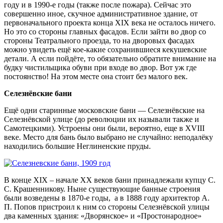
году и в 1990-е годы (также после пожара). Сейчас это
совершенно иное, скучное административное здание, от
первоначального проекта конца XIX века не осталось ничего.
Но это со стороны главных фасадов. Если зайти во двор со
стороны Театрального проезда, то на дворовых фасадах
можно увидеть ещё кое-какие сохранившиеся кекушевские
детали. А если пойдёте, то обязательно обратите внимание на
будку чистильщика обуви при входе во двор. Вот уж где
постоянство! На этом месте она стоит без малого век.
Селезнёвские бани
Ещё одни старинные московские бани — Селезнёвские на
Селезнёвской улице (до революции их называли также и
Самотецкими). Устроены они были, вероятно, еще в XVIII
веке. Место для бань было выбрано не случайно: неподалёку
находились большие Неглиненские пруды.
В конце XIX – начале ХХ веков бани принадлежали купцу С.
С. Крашенникову. Ныне существующие банные строения
были возведены в 1870-е годы, а в 1888 году архитектор А.
П. Попов пристроил к ним со стороны Селезнёвской улицы
два каменных здания: «Дворянское» и «Простонародное»