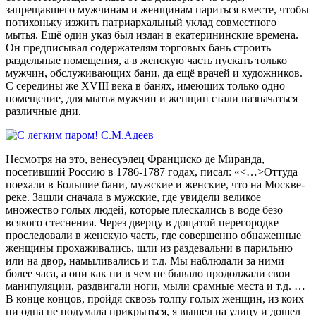
запрещавшего мужчинам и женщинам париться вместе, чтобы
потихоньку изжить патриархальный уклад совместного
мытья. Ещё один указ был издан в екатерининские времена.
Он предписывал содержателям торговых бань строить
раздельные помещения, а в женскую часть пускать только
мужчин, обслуживающих бани, да ещё врачей и художников.
С середины же XVIII века в банях, имеющих только одно
помещение, для мытья мужчин и женщин стали назначаться
различные дни.
Несмотря на это, венесуэлец Франциско де Миранда,
посетивший Россию в 1786-1787 годах, писал: «<…>Оттуда
поехали в Большие бани, мужские и женские, что на Москве-
реке. Зашли сначала в мужские, где увидели великое
множество голых людей, которые плескались в воде безо
всякого стеснения. Через дверцу в дощатой перегородке
проследовали в женскую часть, где совершенно обнаженные
женщины прохаживались, шли из раздевальни в парильню
или на двор, намыливались и т.д. Мы наблюдали за ними
более часа, а они как ни в чем не бывало продолжали свои
манипуляции, раздвигали ноги, мыли срамные места и т.д. …
В конце концов, пройдя сквозь толпу голых женщин, из коих
ни одна не подумала прикрыться, я вышел на улицу и дошел