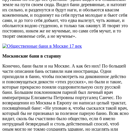
земле на пути своем сюда. Видел бани деревянные, и натопят
их сильно, и разденутся и будут наги, и обольются квасом
кожевенным, и поднимут на себя прутья молодые и бьют себя
сами, и до того себя добьют, что едва вылезут, чуть живые, и
обольются водою студеною, и только так оживут. И творят это
постоянно, никем же не мучимые, но сами себя мучат, и то
творят омовенье себе, а не мученье».
Московские бани в старину
Конечно, бани были и на Москве. А как без них! По большей
части описания бань оставили нам иностранцы. Одни
приходили в баню, чтобы посмотреть на диковинное действо
и повозмущаться дикости «этих русских», но были и такие,
которые прекрасно поняли оздоровительную силу русской
бани. Большим поклонником парной был личный врач
императрицы Елизаветы Петровны португалец Санчес. По
возвращении из Москвы в Европу он написал целый трактат,
посвящённый бане: «Не уповаю я, чтобы сыскался такой врач,
который бы не признавал за полезное парную баню. Всяк ясно
видит, сколь бы счастливо было общество, если б имело
нетрудный безвредный и столь действенный способ, чтоб
оным могло не токмо сохранять здравие, но исцелять или