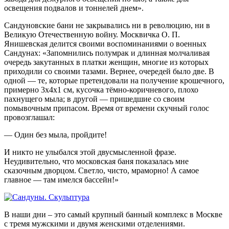
освещения подвалов и тоннелей днем».
Сандуновские бани не закрывались ни в революцию, ни в
Великую Отечественную войну. Москвичка О. П.
Янишевская делится своими воспоминаниями о военных
Сандунах: «Запомнились полумрак и длинная молчаливая
очередь закутанных в платки женщин, многие из которых
приходили со своими тазами. Вернее, очередей было две. В
одной — те, которые претендовали на получение крошечного,
примерно 3х4х1 см, кусочка тёмно-коричневого, плохо
пахнущего мыла; в другой — пришедшие со своим
помывочным припасом. Время от времени скучный голос
провозглашал:
— Один без мыла, пройдите!
И никто не улыбался этой двусмысленной фразе.
Неудивительно, что московская баня показалась мне
сказочным дворцом. Светло, чисто, мраморно! А самое
главное — там имелся бассейн!»
В наши дни – это самый крупный банный комплекс в Москве
с тремя мужскими и двумя женскими отделениями.