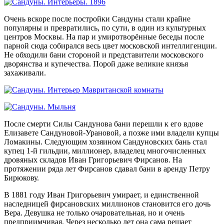
Очень вскоре после постройки Сандуны стали крайне
популярны и превратились, по сути, в один из культурных
центров Москвы. На пар и умиротворённые беседы после
парной сюда собирался весь цвет московской интеллигенции.
Не обходили бани стороной и представители московского
дворянства и купечества. Порой даже великие князья
захаживали.
После смерти Силы Сандунова бани перешли к его вдове
Елизавете Сандуновой-Урановой, а позже ими владели купцы
Ломакины. Следующим хозяином Сандуновских бань стал
купец 1-й гильдии, миллионер, владелец многочисленных
дровяных складов Иван Григорьевич Фирсанов. На
протяжении ряда лет Фирсанов сдавал бани в аренду Петру
Бирюкову.
В 1881 году Иван Григорьевич умирает, и единственной
наследницей фирсановских миллионов становится его дочь
Вера. Девушка не только очаровательная, но и очень
предприимчивая. Через несколько лет она сама решает