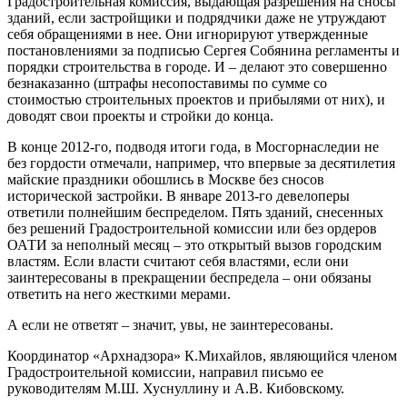
Градостроительная комиссия, выдающая разрешения на сносы
зданий, если застройщики и подрядчики даже не утруждают
себя обращениями в нее. Они игнорируют утвержденные
постановлениями за подписью Сергея Собянина регламенты и
порядки строительства в городе. И – делают это совершенно
безнаказанно (штрафы несопоставимы по сумме со
стоимостью строительных проектов и прибылями от них), и
доводят свои проекты и стройки до конца.
В конце 2012-го, подводя итоги года, в Мосгорнаследии не
без гордости отмечали, например, что впервые за десятилетия
майские праздники обошлись в Москве без сносов
исторической застройки. В январе 2013-го девелоперы
ответили полнейшим беспределом. Пять зданий, снесенных
без решений Градостроительной комиссии или без ордеров
ОАТИ за неполный месяц – это открытый вызов городским
властям. Если власти считают себя властями, если они
заинтересованы в прекращении беспредела – они обязаны
ответить на него жесткими мерами.
А если не ответят – значит, увы, не заинтересованы.
Координатор «
Арх
надзора» К.Михайлов, являющийся членом
Градостроительной комиссии, направил письмо ее
руководителям М.Ш. Хуснуллину и А.В. Кибовскому.