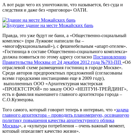
А вот ради чего их уничтожили, что называется, без суда и
следствия и даже без «приговора» ОАТИ.
Правда, это уже будут не бани, а «Общественно-социальный
комплекс» (при Лужкове написали бы –
«многофукциональный»), с фешенебельным «апарт-отелем».
«Гостиница в составе Общественно-социального комплекса»
должна появиться по этому адресу согласно
Постановлению
Правительства Москвы от 24 декабря 2012 года №793-ПП
«Об
отраслевой схеме размещения гостиниц в городе Москве».
Среди авторов предпроектных предложений (согласованы
всеми городскими инстанциями еще в 2009 году),
выполненных ООО «Архитектурная мастерская
«ПРОЕКТСТРОЙ» по заказу ООО «НЕПТУН-ТРЕЙДИНГ»,
есть и фамилия нынешнего главного архитектора города –
С.О.Кузнецова.
Того самого, который говорит теперь в интервью, что «
задача
главного архитектора – проводить планомерную, осознанную
политику повышения качества архитектурного облика
Москвы
», а «культура потребления – очень важный момент,
который определяет качество жизни».