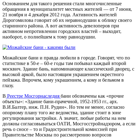
Основанием для такого решения стали многочисленные
обращения в муниципалитет местных жителей — от 7 июня,
21 ноября и 4 декабря 2012 года. Активность жителей
Дорогомилова говорит об их неравнодушии к облику своего
старинного района. А вот активность девелоперов при
активном непротивлении городских властей – выходит,
наоборот, о полнейшем к тому равнодушии.
Можайские бани и правда любили в городе. Говорят, что по
статистике в 50-е – 60-е годы там побывал каждый второй
москвич. Здание бань, напоминающее классический дворец, с
высокой аркой, было настоящим украшением окрестного
пейзажа. Впрочем, кому украшением, а кому и бельмом в
глазу.
В
Реестре Мосгорнаследия
бани обозначены как «прочие
объекты»: «Здание бани-прачечной, 1952-1953 гг., арх.
В.И.Балтер, инж. П.Н. Рудин». Но тем не менее, согласно
опорному плану того же ведомства, здание стоит в зоне
регулирования застройки. А значит, любые работы на нем
должны согласовываться ОАТИ, Мосгосстройнадзором, а если
речь о сносе – то и Градостроительной комиссией при
Правительстве Москвы по рассмотрению вопросов