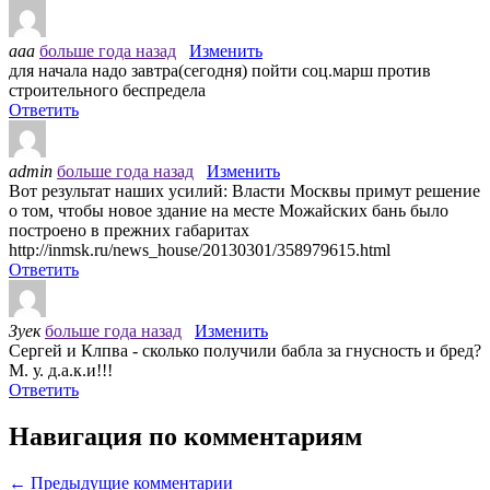
ааа
больше года назад
Изменить
для начала надо завтра(сегодня) пойти соц.марш против
строительного беспредела
Ответить
admin
больше года назад
Изменить
Вот результат наших усилий: Власти Москвы примут решение
о том, чтобы новое здание на месте Можайских бань было
построено в прежних габаритах
http://inmsk.ru/news_house/20130301/358979615.html
Ответить
Зуек
больше года назад
Изменить
Сергей и Клпва - сколько получили бабла за гнусность и бред?
М. у. д.а.к.и!!!
Ответить
Навигация по комментариям
← Предыдущие комментарии