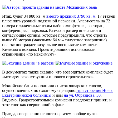
Итак, будет 34 980 кв. м
вместо прежних 3790 кв. м
, 17 этажей
плюс пять уровней подземной парковки. Апарт-отель на 72
номера с «джентльменским набором»: фитнес, ресторан,
конференц-зал, парковка. Размах и размер впечатлил и
согласующие органы, которые предупредили, что строить
выше 60 метров (максимум 64 м – силуэтное завершение)
нельзя: пострадает визуальное восприятие комплекса
Киевского вокзала. Проектировщики использовали
ограничение «по максимуму».
В документах также сказано, что возводиться комплекс будет
«методом реконструкции и нового строительства»…
Можайские бани пополнили список январских сносов,
осуществленных по сходному сценарию:
три строения Ново-
Екатерининской больницы
и дом
на ул. Образцова, 30
.
Видимо, Градостроительной комиссии предложат принять и
этот снос как свершившийся факт.
Правда, совершенно непонятно, зачем вообще нужна