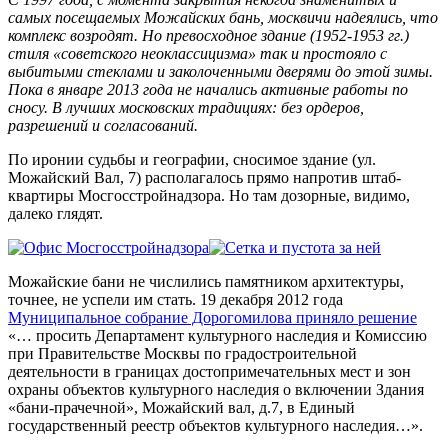
самых посещаемых Можайских бань, москвичи надеялись, что
комплекс возродят. Но превосходное здание (1952-1953 гг.)
стиля «советского неоклассицизма» так и простояло с
выбитыми стеклами и заколоченными дверями до этой зимы.
Пока в январе 2013 года не начались активные работы по
сносу. В лучших московских традициях: без ордеров,
разрешений и согласований.
По иронии судьбы и географии, сносимое здание (ул.
Можайский Вал, 7) располагалось прямо напротив штаб-
квартиры Мосгосстройнадзора. Но там дозорные, видимо,
далеко глядят.
Можайские бани не числились памятником архитектуры,
точнее, не успели им стать. 19 декабря 2012 года
Муниципальное собрание Дорогомилова приняло решение
«… просить Департамент культурного наследия и Комиссию
при Правительстве Москвы по градостроительной
деятельности в границах достопримечательных мест и зон
охраны объектов культурного наследия о включении Здания
«бани-прачечной», Можайский вал, д.7, в Единый
государственный реестр объектов культурного наследия…».