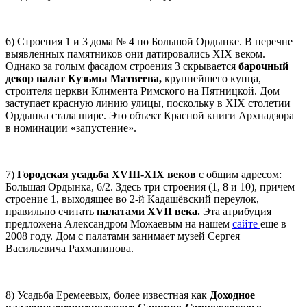
6) Строения 1 и 3 дома № 4 по Большой Ордынке. В перечне
выявленных памятников они датировались XIX веком.
Однако за голым фасадом строения 3 скрывается
барочный
декор палат Кузьмы Матвеева,
крупнейшего купца,
строителя церкви Климента Римского на Пятницкой. Дом
заступает красную линию улицы, поскольку в XIX столетии
Ордынка стала шире. Это объект Красной книги
Арх
надзора
в номинации «запустение».
7)
Городская усадьба XVIII-XIX веков
с общим адресом:
Большая Ордынка, 6/2. Здесь три строения (1, 8 и 10), причем
строение 1, выходящее во 2-й Кадашёвский переулок,
правильно считать
палатами XVII века.
Эта атрибуция
предложена Александром Можаевым на нашем
сайте
еще в
2008 году. Дом с палатами занимает музей Сергея
Васильевича Рахманинова.
8) Усадьба Еремеевых, более известная как
Доходное