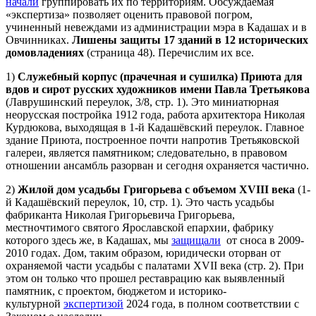
начали
группировать их по территориям. Обсуждаемая
«экспертиза» позволяет оценить правовой погром,
учиненный невеждами из администрации мэра в Кадашах и в
Овчинниках.
Лишены защиты 17 зданий в 12 исторических
домовладениях
(страница 48). Перечислим их все.
1)
Служебный корпус (прачечная и сушилка) Приюта для
вдов и сирот русских художников имени Павла Третьякова
(Лаврушинский переулок, 3/8, стр. 1). Это миниатюрная
неорусская постройка 1912 года, работа архитектора Николая
Курдюкова, выходящая в 1-й Кадашёвский переулок. Главное
здание Приюта, построенное почти напротив Третьяковской
галереи, является памятником; следовательно, в правовом
отношении ансамбль разорван и сегодня охраняется частично.
2)
Жилой дом усадьбы Григорьева с объемом XVIII века
(1-
й Кадашёвский переулок, 10, стр. 1). Это часть усадьбы
фабриканта Николая Григорьевича Григорьева,
местночтимого святого Ярославской епархии, фабрику
которого здесь же, в Кадашах, мы
защищали
от сноса в 2009-
2010 годах. Дом, таким образом, юридически оторван от
охраняемой части усадьбы с палатами XVII века (стр. 2). При
этом он только что прошел реставрацию как выявленный
памятник, с проектом, бюджетом и историко-
культурной
экспертизой
2024 года, в полном соответствии с