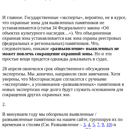
И главное. Государственные «эксперты», вероятно, не в курсе,
что охранные зоны для выявленных памятников не
устанавливаются (статья 34 Федерального закона «Об
объектах культурного наследия…»). Что объединенная
охранная зона устанавливается как зона охраны реестровых
(федеральных и региональных) памятников. Что,
следовательно, никакое
«развыявление» выявленных не
может повлечь сокращение охранной зоны.
Но и эти
простые вещи придется однажды доказывать в судах.
28 апреля окончился срок общественного обсуждения
экспертизы. Мы ,конечно, направили свои замечания. Хотя
уверены, что Мосгорнаследие согласится с ручными
«экспертами», а упоминания «развыявленных» памятников в
новых экспертизах еще долго будут служить основанием для
сокращения других охранных зон.
2.
В минувшем году мы обозревали выявленные /
развыявленные памятники на нашем сайте, группируя их по
временам и стилям (См. Развыявление –
3
,
4
,
5
,
7
,
9
,
10
) и