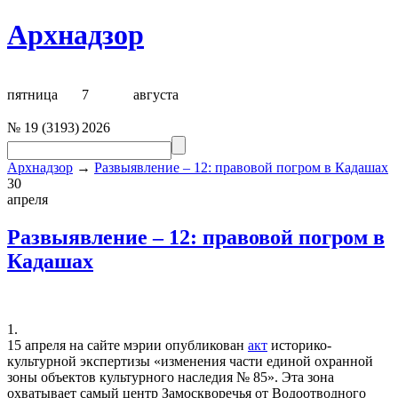
Архнадзор
пятница
7
августа
№
19
(
3193
)
2026
Архнадзор
→
Развыявление – 12: правовой погром в Кадашах
30
апреля
Развыявление – 12: правовой погром в
Кадашах
1.
15 апреля на сайте мэрии опубликован
акт
историко-
культурной экспертизы «изменения части единой охранной
зоны объектов культурного наследия № 85». Эта зона
охватывает самый центр Замоскворечья от Водоотводного