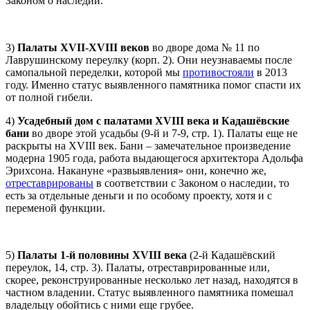
Законом о наследии.
3)
Палаты XVII-XVIII веков
во дворе дома № 11 по
Лаврушинскому переулку (корп. 2). Они неузнаваемы после
самопальной переделки, которой мы
противостояли
в 2013
году. Именно статус выявленного памятника помог спасти их
от полной гибели.
4)
Усадебный дом с палатами XVIII века и Кадашёвские
бани
во дворе этой усадьбы (9-й и 7-9, стр. 1). Палаты еще не
раскрыты на XVIII век. Бани – замечательное произведение
модерна 1905 года, работа выдающегося архитектора Адольфа
Эрихсона. Накануне «развыявления» они, конечно же,
отреставрированы
в соответствии с Законом о наследии, то
есть за отдельные деньги и по особому проекту, хотя и с
переменой функции.
5)
Палаты 1-й половины XVIII века
(2-й Кадашёвский
переулок, 14, стр. 3). Палаты, отреставрированные или,
скорее, реконструированные несколько лет назад, находятся в
частном владении. Статус выявленного памятника помешал
владельцу обойтись с ними еще грубее.