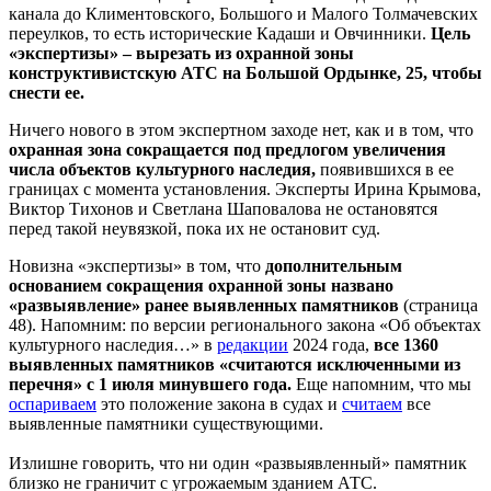
канала до Климентовского, Большого и Малого Толмачевских
переулков, то есть исторические Кадаши и Овчинники.
Цель
«экспертизы» – вырезать из охранной зоны
конструктивистскую АТС на Большой Ордынке, 25, чтобы
снести ее.
Ничего нового в этом экспертном заходе нет, как и в том, что
охранная зона сокращается под предлогом увеличения
числа объектов культурного наследия,
появившихся в ее
границах с момента установления. Эксперты Ирина Крымова,
Виктор Тихонов и Светлана Шаповалова не остановятся
перед такой неувязкой, пока их не остановит суд.
Новизна «экспертизы» в том, что
дополнительным
основанием сокращения охранной зоны названо
«развыявление» ранее выявленных памятников
(страница
48). Напомним: по версии регионального закона «Об объектах
культурного наследия…» в
редакции
2024 года,
все 1360
выявленных памятников «считаются исключенными из
перечня» с 1 июля минувшего года.
Еще напомним, что мы
оспариваем
это положение закона в судах и
считаем
все
выявленные памятники существующими.
Излишне говорить, что ни один «развыявленный» памятник
близко не граничит с угрожаемым зданием АТС.