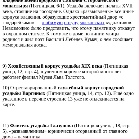
владение звенигородского Саввино-Сторожевского
монастыря
(Пятницкая, 6/1). Усадьба включает палаты XVII
века, стоящие на госохране. Однако «развыявлены» все иные
корпуса владения, образующие хрестоматийный двор «с
галдарейками» —
любимую
натуру
московских
художников.
Невозможно было представить, что этому памятнику откажут
в охранном статусе. К тому же в доме по линии улицы
родился и жил поэт Василий Лебедев-Кумач, о чем сообщает
мемориальная доска.
9)
Хозяйственный корпус усадьбы XIX века
(Пятницкая
улица, 12, стр. 4), в уличном корпусе которой много лет
работает филиал Музея Льва Толстого.
10) Отреставрированный
служебный корпус городской
усадьбы Варгиных
(Пятницкая улица, 14, стр. 12). Ещё одно
указанное в перечне строение 13 уже не отыскивается на
карте.
11)
Флигель усадьбы Глазунова
(Пятницкая улица, 18, стр.
5), «развыявлением» юридически оторванный от главного
дома – памятника.