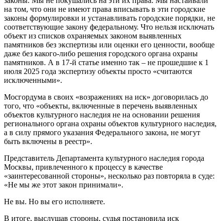
законы. Мы не покушались на эти их права. Мы настаивали
на том, что они не имеют права вписывать в эти городские
законы формулировки и устанавливать городские порядки, не
соответствующие закону федеральному. Что нельзя исключать
объект из списков охраняемых законом выявленных
памятников без экспертизы или оценки его ценности, вообще
даже без какого-либо решения городского органа охраны
памятников. А в 17-й статье именно так – не прошедшие к 1
июля 2025 года экспертизу объекты просто «считаются
исключенными».
Мосгордума в своих «возражениях на иск» договорилась до
того, что «объекты, включенные в перечень выявленных
объектов культурного наследия не на основании решения
регионального органа охраны объектов культурного наследия,
а в силу прямого указания Федерального закона, не могут
быть включены в реестр».
Представитель Департамента культурного наследия города
Москвы, привлеченного к процессу в качестве
«заинтересованной стороны», несколько раз повторяла в суде:
«Не мы же этот закон принимали».
Не вы. Но вы его исполняете.
В итоге, выслушав стороны, судья постановила иск