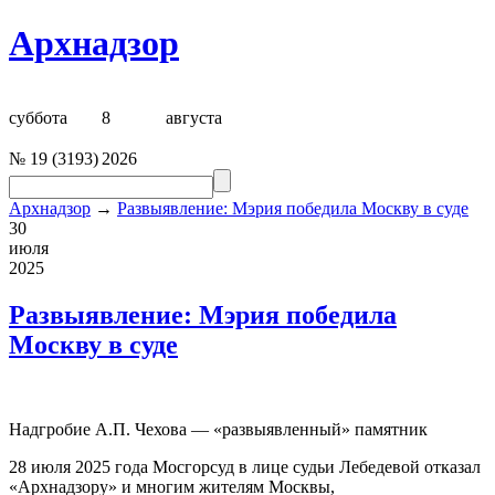
Архнадзор
суббота
8
августа
№
19
(
3193
)
2026
Архнадзор
→
Развыявление: Мэрия победила Москву в суде
30
июля
2025
Развыявление: Мэрия победила
Москву в суде
Надгробие А.П. Чехова — «развыявленный» памятник
28 июля 2025 года Мосгорсуд в лице судьи Лебедевой отказал
«
Арх
надзору» и многим жителям Москвы,