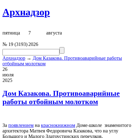
Архнадзор
пятница
7
августа
№
19
(
3193
)
2026
Архнадзор
→
Дом Казакова. Противоаварийные работы
отбойным молотком
26
июля
2025
Дом Казакова. Противоаварийные
работы отбойным молотком
За
появлением
на
краснокнижном
Доме-школе знаменитого
архитектора Матвея Федоровича Казакова, что на углу
Большого и Малого Златоустинских переулков,