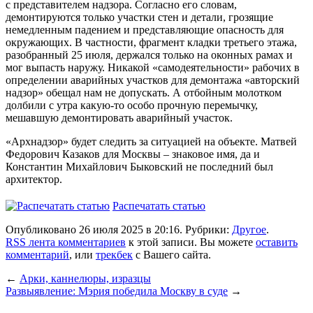
с представителем надзора. Согласно его словам,
демонтируются только участки стен и детали, грозящие
немедленным падением и представляющие опасность для
окружающих. В частности, фрагмент кладки третьего этажа,
разобранный 25 июля, держался только на оконных рамах и
мог выпасть наружу. Никакой «самодеятельности» рабочих в
определении аварийных участков для демонтажа «авторский
надзор» обещал нам не допускать. А отбойным молотком
долбили с утра какую-то особо прочную перемычку,
мешавшую демонтировать аварийный участок.
«
Арх
надзор» будет следить за ситуацией на объекте. Матвей
Федорович Казаков для Москвы – знаковое имя, да и
Константин Михайлович Быковский не последний был
архитектор.
Распечатать статью
Опубликовано 26 июля 2025 в 20:16. Рубрики:
Другое
.
RSS лента комментариев
к этой записи. Вы можете
оставить
комментарий
, или
трекбек
с Вашего сайта.
←
Арки, каннелюры, изразцы
Развыявление: Мэрия победила Москву в суде
→