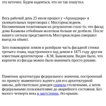
это неточно. Будем надеяться, что он так пошутил.
Весь рабочий день 25 июля прошел у «
Арх
надзора» в
увлекательных переговорах с Мосгорнаследием.
Несомненным позитивным их результатом стало то, что фасад
дома Казакова отбойным молотком больше не долбили. После
нашего сигнала представитель Мосгорнаследия совершил
выезд на объект.
Зато поковыряли ломом и разобрали часть фасадной стенки
третьего этажа, надстроенного над домом в 1875 году другим
известным архитектором – К.М. Быковским. Видно было, что
кирпичи из фасада можно было вынимать просто руками.
Памятник архитектуры федерального значения, построенный
по проекту знаменитого зодчего для его архитектурной
школы, действительно доведен
сначала
столичными, а затем
федеральными пользователями до аварийного состояния. Без
малого четверть века
в запустении
, без крыши.