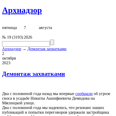
Архнадзор
пятница
7
августа
№
19
(
3193
)
2026
Архнадзор
→
Демонтаж захватками
2
октября
2023
Демонтаж захватками
Два с половиной года назад мы впервые
сообщали
об угрозе
сноса в усадьбе Никиты Акинфиевича Демидова на
Мясницкой улице.
Два с половиной года мы надеялись, что резонанс наших
публикаций и попытки переговоров удержали застройщика