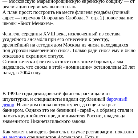
— Московскую Марьинорощинскую еврейскую общину — от
реализации первоначального плана.
А план прост: построить на месте флигеля усадьбы (точный
адрес — переулок Огородная Слобода, 7, стр. 2) новое здание
школы «Бнот Менахем».
Флигель середины XVIII века, исключенный из состава
усадебного ансамбля при его отнесении к реестру, —
древнейший на сегодня дом Москвы из числа находящихся
под угрозой намеренного сноса. Только ради сноса ему и было
отказано в охранном статусе.
Стилистически флигель относится к эпохе барокко, а мы
надеялись, что сносы в этой «номинации» остановлены 20 лет
назад, в 2004 году.
В 1990-е годы демидовский флигель расчищали от
штукатурки, и специалисты видели срубленный
барочный
декор
. Ныне дом снова оштукатурен, да еще и закрыт
баннером. Однако это не безликий «сарай», а образец стиля и
память крупнейшего предпринимателя России, владельца
знаменитого Нижнетагильского завода.
Как может выглядеть флигель в случае реставрации, показано
на рисунке
специалистов
Арх
надзора. Есть и