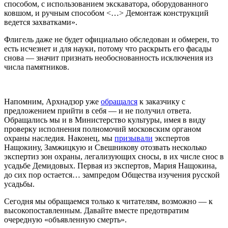
способом, с использованием экскаватора, оборудованного
ковшом, и ручным способом <…> Демонтаж конструкций
ведется захватками».
Флигель даже не будет официально обследован и обмерен, то
есть исчезнет и для науки, потому что раскрыть его фасады
снова — значит признать необоснованность исключения из
числа памятников.
Напомним,
Арх
надзор уже
обращался
к заказчику с
предложением прийти в себя — и не получил ответа.
Обращались мы и в Министерство культуры, имея в виду
проверку исполнения полномочий московским органом
охраны наследия. Наконец, мы
призывали
экспертов
Нащокину, Замжицкую и Свешникову отозвать несколько
экспертиз зон охраны, легализующих сносы, в их числе снос в
усадьбе Демидовых. Первая из экспертов, Мария Нащокина,
до сих пор остается… зампредом Общества изучения русской
усадьбы.
Сегодня мы обращаемся только к читателям, возможно — к
высокопоставленным. Давайте вместе предотвратим
очередную «объявленную смерть».