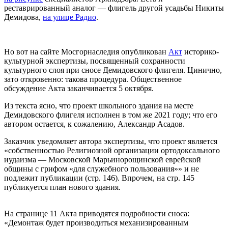
реставрированный аналог — флигель другой усадьбы Никиты
Демидова,
на улице Радио
.
Но вот на сайте Мосгорнаследия опубликован
Акт
историко-
культурной экспертизы, посвященный сохранности
культурного слоя при сносе Демидовского флигеля. Цинично,
зато откровенно: такова процедура. Общественное
обсуждение Акта заканчивается 5 октября.
Из текста ясно, что проект школьного здания на месте
Демидовского флигеля исполнен в том же 2021 году; что его
автором остается, к сожалению, Александр Асадов.
Заказчик уведомляет автора экспертизы, что проект является
«собственностью Религиозной организации ортодоксального
иудаизма — Московской Марьинорощинской еврейской
общины с грифом «для служебного пользования»» и не
подлежит публикации (стр. 146). Впрочем, на стр. 145
публикуется план нового здания.
На странице 11 Акта приводятся подробности сноса:
«Демонтаж будет производиться механизированным