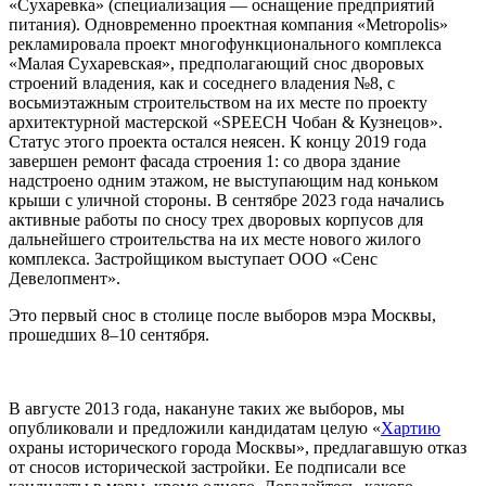
«Сухаревка» (специализация — оснащение предприятий
питания). Одновременно проектная компания «Metropolis»
рекламировала проект многофункционального комплекса
«Малая Сухаревская», предполагающий снос дворовых
строений владения, как и соседнего владения №8, с
восьмиэтажным строительством на их месте по проекту
архитектурной мастерской «SPEECH Чобан & Кузнецов».
Статус этого проекта остался неясен. К концу 2019 года
завершен ремонт фасада строения 1: со двора здание
надстроено одним этажом, не выступающим над коньком
крыши с уличной стороны. В сентябре 2023 года начались
активные работы по сносу трех дворовых корпусов для
дальнейшего строительства на их месте нового жилого
комплекса. Застройщиком выступает ООО «Сенс
Девелопмент».
Это первый снос в столице после выборов мэра Москвы,
прошедших 8–10 сентября.
В августе 2013 года, накануне таких же выборов, мы
опубликовали и предложили кандидатам целую «
Хартию
охраны исторического города Москвы», предлагавшую отказ
от сносов исторической застройки. Ее подписали все