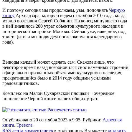
кандидаты в мэры, кроме одного. Догадайтесь, какого.
И поэтому сегодня мы продолжаем, увы, пополнять
Черную
книгу
Арх
надзора, которую ведем с октября 2010 года, когда
мэрию возглавил Сергей Собянин. На конец минувшего года
в ней значилось 280 утрат объектов культурного наследия и
исторической застройки Москвы. Сейчас уже, наверное, под
триста (итоги мы подведем после окончания календарного
года).
Выводы каждый может сделать сам. Скажем лишь, что
некоторое время назад возобновился снос каменных строений,
официально признанных объектами культурного наследия,
прекратившийся было к 2014 году общими усилиями
градозащитников.
Комплекс на Малой Сухаревской площади – очередное
пополнение Черной книги наших общих утрат.
Распечатать статью
Опубликовано 20 сентября 2023 в 9:05. Рубрики:
Адресная
книга
,
Тревога
.
RSS лента комментариев
к этой записи. Вы можете
оставить