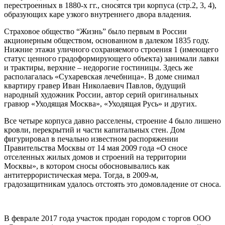
перестроенных в 1880-х гг., сносятся три корпуса (стр.2, 3, 4),
образующих каре узкого внутреннего двора владения.
Страховое общество “Жизнь” было первым в России
акционерным обществом, основанном в далеком 1835 году.
Нижние этажи уличного сохраняемого строения 1 (имеющего
статус ценного градоформирующего объекта) занимали лавки
и трактиры, верхние – недорогие гостиницы. Здесь же
располагалась «Сухаревская лечебница». В доме снимал
квартиру гравер Иван Николаевич Павлов, будущий
народный художник России, автор серий оригинальных
гравюр «Уходящая Москва», «Уходящая Русь» и других.
Все четыре корпуса давно расселены, строение 4 было лишено
кровли, перекрытий и части капитальных стен. Дом
фигурировал в печально известном распоряжении
Правительства Москвы от 14 мая 2009 года «О сносе
отселенных жилых домов и строений на территории
Москвы», в котором сносы обосновывались как
антитеррористическая мера. Тогда, в 2009-м,
градозащитникам удалось отстоять это домовладение от сноса.
В феврале 2017 года участок продан городом с торгов ООО