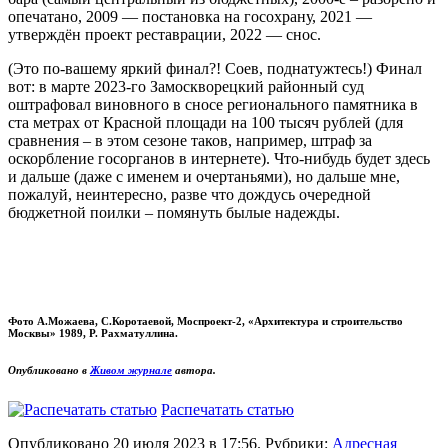
опечатано, 2009 — постановка на госохрану, 2021 —
утверждён проект реставрации, 2022 — снос.
(Это по-вашему яркий финал?! Соев, поднатужтесь!) Финал
вот: в марте 2023-го Замоскворецкий районный суд
оштрафовал виновного в сносе регионального памятника в
ста метрах от Красной площади на 100 тысяч рублей (для
сравнения – в этом сезоне таков, например, штраф за
оскорбление госорганов в интернете). Что-нибудь будет здесь
и дальше (даже с именем и очертаньями), но дальше мне,
пожалуй, неинтересно, разве что дождусь очередной
бюджетной поилки – помянуть былые надежды.
Фото А.Можаева, С.Коротаевой, Моспроект-2, «Архитектура и строительство
Москвы» 1989, Р. Рахматуллина.
Опубликовано в
Живом журнале
автора.
Распечатать статью
Опубликовано 20 июля 2023 в 17:56. Рубрики:
Адресная