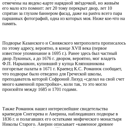
отмечены на яндекс-карте нарядной звёздочкой, но живьём
его мало кто помнит: лет 20 тому перекрыт двор, лет 10
спрятан за глухим баннером фасад, даже на pastvu всего пара
паршивых фотографий, одна из которых моя. Ниже кое-что на
память.
Подворье Казанского и Свияжского митрополита прописалось
по этому адресу, вероятно, в конце XVII века (первое
известное упоминание в 1695 г.). Ранее здесь был частный
двор Лукиных, а до 1676 г. двором, вероятно, мог владеть
Ф.П. Нарышкин, купивший у купца Кляпошникова
погорелые палаты в 1671 г. Краевед К.С. Романюк сообщает,
что подворье было отведено для Греческой школы,
преподаватель которой Софроний Лихуд «сделал на свой счет
много каменной пристройки», коли так, то это могло
произойти между 1685 и 1701 годами.
Также Романюк нашел интереснейшие свидетельства
краеведов Снегирева и Аверина, наблюдавших подворье в
1836 г. и полагавших его остатками мифического монастыря
Николы Старого. Аверин описывает «каменное древнее