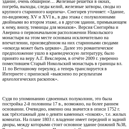
здание, очень обширное… Железные решетки в окнах,
погреба, выходы, следы келий, железные затворы, своды из
крупного старинного кирпича». Снегирев уточняет: «Здание,
по-видимому, XV и XVI в., в два этажа с полуколоннами
двойными во втором этаже, а в другом здании, примыкающем
к нему, внизу, темницы для монахов». Версия Снегирёва и
Аверина о первоначальном расположении Никольского
монастыря на этом месте основана исключительно на
впечатлении, произведённом на них старинными сводами
«некогда может быть церкви». Далее это романтическое
предположение ушло в краеведческую литературу, было
принято на веру А.Г. Векслером, в отчёте 2009 г. уверенно
поместившем Старый Никольский монастырь в границы вл.
11 по Ветошному переулку, а теперь транслируется в
Интернете с припиской «выяснено по результатам
археологических раскопок».
Судя по упоминанию сдвоенных полуколонн, это была
постройка 2-й половины 17 в., возможно, на более раннем
основании. Очевидно, именно она значится в описи 1752 г.
как трёхэтажный дом о девяти каменных «покоях», т.е. жилых
комнатах. На плане 1803 г. владение имеет передний и задний
дворы, между которыми стоит основное здание (нижний №38,