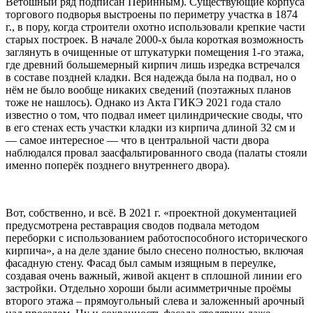
Ветошный ряд подписан Перинным). Существующие корпуса
торгового подворья выстроены по периметру участка в 1874
г., в пору, когда строители охотно использовали крепкие части
старых построек. В начале 2000-х была короткая возможность
заглянуть в очищенные от штукатурки помещения 1-го этажа,
где древний большемерный кирпич лишь изредка встречался
в составе поздней кладки. Вся надежда была на подвал, но о
нём не было вообще никаких сведений (поэтажных планов
тоже не нашлось). Однако из Акта ГИКЭ 2021 года стало
известно о том, что подвал имеет цилиндрические своды, что
в его стенах есть участки кладки из кирпича длиной 32 см и
— самое интересное — что в центральной части двора
наблюдался провал заасфальтированного свода (палаты стояли
именно поперёк позднего внутреннего двора).
Вот, собственно, и всё. В 2021 г. «проектной документацией
предусмотрена реставрация сводов подвала методом
переборки с использованием работоспособного исторического
кирпича», а на деле здание было снесено полностью, включая
фасадную стену. Фасад был самым изящным в переулке,
создавая очень важный, живой акцент в сплошной линии его
застройки. Отдельно хороши были асимметричные проёмы
второго этажа – прямоугольный слева и заложенный арочный