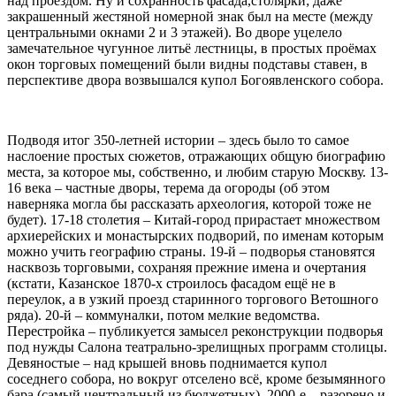
над проездом. Ну и сохранность фасада,столярки; даже
закрашенный жестяной номерной знак был на месте (между
центральными окнами 2 и 3 этажей). Во дворе уцелело
замечательное чугунное литьё лестницы, в простых проёмах
окон торговых помещений были видны подставы ставен, в
перспективе двора возвышался купол Богоявленского собора.
Подводя итог 350-летней истории – здесь было то самое
наслоение простых сюжетов, отражающих общую биографию
места, за которое мы, собственно, и любим старую Москву. 13-
16 века – частные дворы, терема да огороды (об этом
наверняка могла бы рассказать археология, которой тоже не
будет). 17-18 столетия – Китай-город прирастает множеством
архиерейских и монастырских подворий, по именам которым
можно учить географию страны. 19-й – подворья становятся
насквозь торговыми, сохраняя прежние имена и очертания
(кстати, Казанское 1870-х строилось фасадом ещё не в
переулок, а в узкий проезд старинного торгового Ветошного
ряда). 20-й – коммуналки, потом мелкие ведомства.
Перестройка – публикуется замысел реконструкции подворья
под нужды Салона театрально-зрелищных программ столицы.
Девяностые – над крышей вновь поднимается купол
соседнего собора, но вокруг отселено всё, кроме безымянного
бара (самый центральный из бюджетных), 2000-е – разорено и