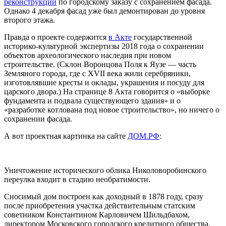
реконструкции
по городскому заказу с сохранением фасада.
Однако 4 декабря фасад уже был демонтирован до уровня
второго этажа.
Правда о проекте содержится
в Акте
государственной
историко-культурной экспертизы 2018 года о сохранении
объектов археологического наследия при новом
строительстве. (Склон Воронцова Поля к Яузе — часть
Земляного города, где с XVII века жили серебряники,
изготовлявшие кресты и оклады, украшения и посуду для
царского двора.) На странице 8 Акта говорится о «выборке
фундамента и подвала существующего здания» и о
«разработке котлована под новое строительство», но ничего о
сохранении фасада.
А вот проектная картинка на сайте
ДОМ.РФ
:
Уничтожение исторического облика Николоворобинского
переулка входит в стадию необратимости.
Сносимый дом построен как доходный в 1878 году, сразу
после приобретения участка действительным статским
советником Константином Карловичем Шильдбахом,
директором Московского городского кредитного общества.