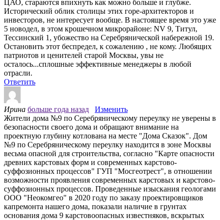
ЦАО, стараются впихнуть как можно больше и глубже.
Исторический облик столицы этих горе-архитекторов и
инвесторов, не интересует вообще. В настоящее время это уже
5 новодел, в этом крошечном микрорайоне: NV 9, Титул,
Тессинский 1, убожество на Серебрянической набережной 19.
Остановить этот беспредел, к сожалению , не кому. Любящих
патриотов и ценителей старой Москвы, увы не
осталось...сплошные эффективные менеджеры в любой
отрасли.
Ответить
Ирина
больше года назад
Изменить
Жители дома №9 по Серебряническому переулку не уверены в
безопасности своего дома и обращают внимание на
проектную глубину котлована на месте "Дома Сказок". Дом
№9 по Серебряническому переулку находится в зоне Москвы
весьма опасной для строительства, согласно "Карте опасности
древних карстовых форм и современных карстово-
суффозионных процессов" ГУП "Мосгеотрест", в отношении
возможности проявления современных карстовых и карстово-
суффозионных процессов. Проведенные изыскания геологами
ООО "Неокомгео" в 2020 году по заказу проектировщиков
капремонта нашего дома, показали наличие в грунтах
основания дома 9 карстовоопасных известняков, вскрытых