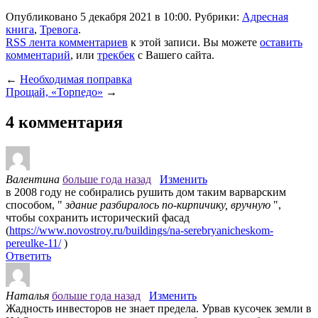
Опубликовано 5 декабря 2021 в 10:00. Рубрики:
Адресная
книга
,
Тревога
.
RSS лента комментариев
к этой записи. Вы можете
оставить
комментарий
, или
трекбек
с Вашего сайта.
←
Необходимая поправка
Прощай, «Торпедо»
→
4 комментария
Валентина
больше года назад
Изменить
в 2008 году не собирались рушить дом таким варварским
способом, "
здание разбиралось по-кирпичику, вручную
",
чтобы сохранить исторический фасад
(
https://www.novostroy.ru/buildings/na-serebryanicheskom-
pereulke-11/
)
Ответить
Наталья
больше года назад
Изменить
Жадность инвесторов не знает предела. Урвав кусочек земли в