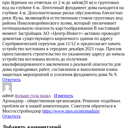
при бурении на отметках от 2 м до забоя(20 м) и грунтовых
вод на глубине 6 м. Ленточный фундамент дома находится на
глубине 4 м. Дополнительные риски обусловлены близостью
реки Яузы, являющейся естественным стоком грунтовых вод
района Николоворобинского холма, который увеличивает
потенциальную опасность карстообразования В настоящий
момент Застройщик АО «Центр-Инвест» активно проводит
демонтаж существующего кирпичного здания по адресу
Серебрянический переулок дом 11/12 и предполагает начать
устройство котлована в середине декабря 2021 года. Просим
приостановить строительство по указанному адресу до начала
устройства котлована вплоть до получения
квалифицированного заключения о реальной опасности для
дома проводимых работ, составления и выполнения плана
защитных мероприятий и усиления фундамента дома № 9.
Ответить
admin
больше года назад
Изменить
Архнадзор - общественная организация. Решение подобных
проблем не в нашей компетенции. Советуем обратиться в
Мосгосстройнадзор
https://www.mos.ru/stroinadzor/
Ответить
Добавить комментарий