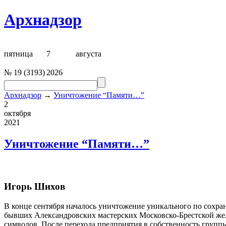
Архнадзор
пятница
7
августа
№
19
(
3193
)
2026
Архнадзор
→
Уничтожение “Памяти…”
2
октября
2021
Уничтожение “Памяти…”
Игорь Шихов
В конце сентября началось уничтожение уникального по сохр
бывших Александровских мастерских Московско-Брестской же
символов. После перехода предприятия в собственность групп