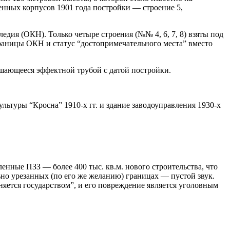
венных корпусов 1901 года постройки — строение 5,
дия (ОКН). Только четыре строения (№№ 4, 6, 7, 8) взяты под
границы ОКН и статус “достопримечательного места” вместо
ршающееся эффектной трубой с датой постройки.
ьтуры “Кросна” 1910-х гг. и здание заводоуправления 1930-х
енные ПЗЗ — более 400 тыс. кв.м. нового строительства, что
но урезанных (по его же желанию) границах — пустой звук.
аняется государством”, и его повреждение является уголовным