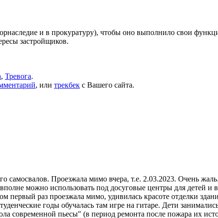
горнаследие и в прокуратуру), чтобы оно выполнило свои функц
ересы застройщиков.
а
,
Тревога
.
омментарий
, или
трекбек
с Вашего сайта.
о самосвалов. Проезжала мимо вчера, т.е. 2.03.2023. Очень жал
вполне можно использовать под досуговые центры для детей и в
нком первый раз проезжала мимо, удивилась красоте отделки зда
туденческие годы обучалась там игре на гитаре. Дети занималис
ла современной пьесы" (в период ремонта после пожара их истор