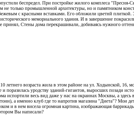
опустили беспредел. При постройке жилого комплеса "Пресня-Си
ом не только промышленной архитектуры, но и памятником конс
бежевым с красными вставками. Его обложили цветнй плиткой. Э
сторического мемориального здания. И в завершение покрасили 
е принял, Стены дома перекрашивали, добиваясь нужного оттенка
10 летнего возраста жила в этом районе на ул. Ходынской, 16, м
не и поразилась уродству зданий-гигантов, выросших позади ист
а испортили весь вид даже у нас на окраинах Москвы, а здесь в
 тонн), а именно клуб где то напротив магазина "Диета"? Мои д
ком и в нем висела огромная картина, изображающая баррикады н
котором Вы написали?