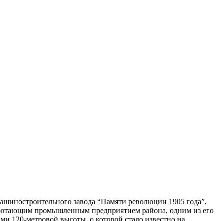
ашиностроительного завода “Памяти революции 1905 года”,
аботающим промышленным предприятием района, одним из его
ми 120-метровой высоты, о которой стало известно на