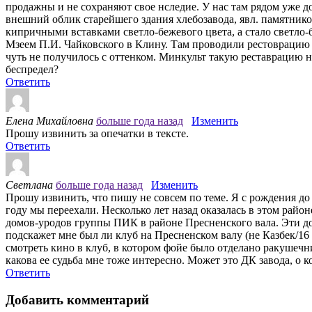
продажны и не сохраняют свое нследие. У нас там рядом уже д
внешний облик старейшего здания хлебозавода, явл. памятник
кипричными вставками светло-бежевого цвета, а стало светло-
Мзеем П.И. Чайковского в Клину. Там проводили рестоврацию и
чуть не получилось с оттенком. Минкульт такую реставрацию н
беспредел?
Ответить
Елена Михайловна
больше года назад
Изменить
Прошу извинить за опечатки в тексте.
Ответить
Светлана
больше года назад
Изменить
Прошу извинить, что пишу не совсем по теме. Я с рождения до 
году мы переехали. Несколько лет назад оказалась в этом райо
домов-уродов группы ПИК в районе Пресненского вала. Эти дом
подскажет мне был ли клуб на Пресненском валу (не Казбек/16
смотреть кино в клуб, в котором фойе было отделано ракушечни
какова ее судьба мне тоже интересно. Может это ДК завода, о 
Ответить
Добавить комментарий