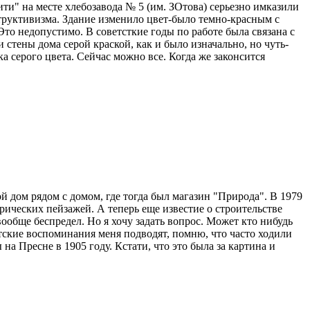
ти" на месте хлебозавода № 5 (им. ЗОтова) серьезно имказили
труктивизма. Здание изменило цвет-было темно-красным с
то недопустимо. В советсткие годы по работе была связана с
стены дома серой краской, как и было изначально, но чуть-
 серого цвета. Сейчас можно все. Когда же законсится
ой дом рядом с домом, где тогда был магазин "Природа". В 1979
орических пейзажей. А теперь еще известие о строительстве
ообще беспредел. Но я хочу задать вопрос. Может кто нибудь
етские воспоминания меня подводят, помню, что часто ходили
а Пресне в 1905 году. Кстати, что это была за картина и