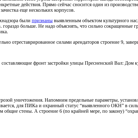
конкретные действия. Прямо сейчас сносится один из производст
зачистка еще нескольких корпусов.
х
надзора были
признаны
выявленным объектом культурного насле
. гораздо больше. Не надо объяснять, что сильно сокращенные 
ика.
ельно отреставрированное силами арендаторов строение 9, заве
 составляющие фронт застройки улицы Пресненский Вал: Дом кул
угрозой уничтожения. Напомним предельные параметры, установл
ывается, для ПИКа и охранный статус “выявленного ОКН” в силь
м общие стены. А строение 6 (по крайней мере, по закону) “охр