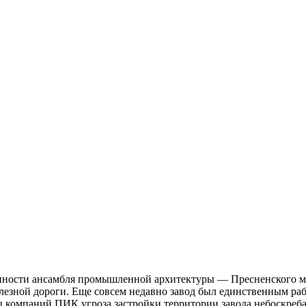
анности ансамбля промышленной архитектуры — Пресненского м
лезной дороги. Еще совсем недавно завод был единственным р
ы компаний ПИК угроза застройки территории завода небоскреба