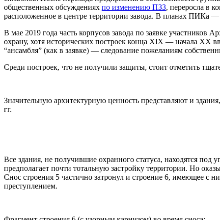
общественных обсуждениях
по изменению ПЗЗ
, переросла в 
расположенное в центре территории завода. В планах ПИКа — 
В мае 2019 года часть корпусов завода по заявке участников
Ар
охрану, хотя исторических построек конца XIX — начала XX вв
“ансамбля” (как в заявке) — следование пожеланиям собственн
Среди построек, что не получили защиты, стоит отметить тщат
Значительную архитектурную ценность представляют и здания,
гг.
Все здания, не получившие охранного статуса, находятся под 
предполагает почти тотальную застройку территории. Но оказ
Снос строения 5 частично затронул и строение 6, имеющее с ни
преступлением.
Фрагмент строения 6 (с узорным карнизом) во время сноса: