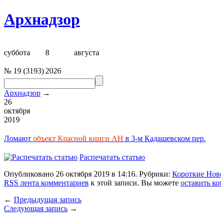
Архнадзор
суббота
8
августа
№
19
(
3193
)
2026
Архнадзор
→
26
октября
2019
Ломают
объект Красной книги
А
Н
в 3-м Кадашевском пер.
Распечатать статью
Опубликовано 26 октября 2019 в 14:16. Рубрики:
Короткие Нов
RSS лента комментариев
к этой записи. Вы можете
оставить к
←
Предыдущая запись
Следующая запись
→