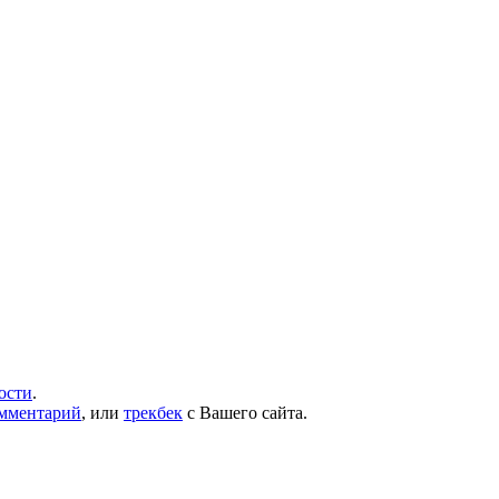
ости
.
омментарий
, или
трекбек
с Вашего сайта.