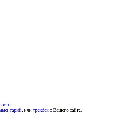
вости
.
омментарий
, или
трекбек
с Вашего сайта.