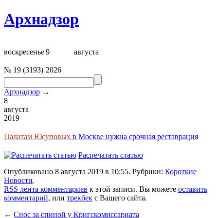
Архнадзор
воскресенье
9
августа
№
19
(
3193
)
2026
Архнадзор
→
8
августа
2019
Палатам Юсуповых
в Москве нужна срочная реставрация
Распечатать статью
Опубликовано 8 августа 2019 в 10:55. Рубрики:
Короткие
Новости
.
RSS лента комментариев
к этой записи. Вы можете
оставить
комментарий
, или
трекбек
с Вашего сайта.
←
Снос за спиной у Кригскомиссариата