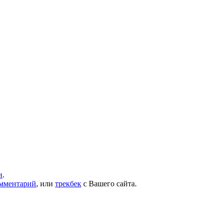
и
.
омментарий
, или
трекбек
с Вашего сайта.