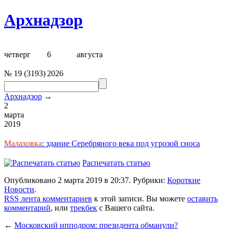
Архнадзор
четверг
6
августа
№
19
(
3193
)
2026
Архнадзор
→
2
марта
2019
Малаховка
: здание Серебряного века под угрозой сноса
Распечатать статью
Опубликовано 2 марта 2019 в 20:37. Рубрики:
Короткие
Новости
.
RSS лента комментариев
к этой записи. Вы можете
оставить
комментарий
, или
трекбек
с Вашего сайта.
←
Московский ипподром: президента обманули?