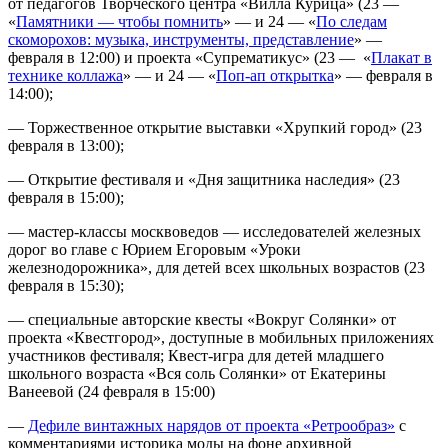
от педагогов Творческого центра «Вилла Курица» (23 —
«
Памятники — чтобы помнить
» — и 24 — «
По следам
скоморохов: музыка, инструменты, представление
» —
февраля в 12:00) и проекта «Супрематикус» (23 — «
Плакат в
технике коллажа
» — и 24 — «
Поп-ап открытка
» — февраля в
14:00);
— Торжественное открытие выставки «Хрупкий город» (23
февраля в 13:00);
— Открытие фестиваля и «Дня защитника наследия» (23
февраля в 15:00);
— мастер-классы москвоведов — исследователей железных
дорог во главе с Юрием Егоровым «Уроки
железнодорожника», для детей всех школьных возрастов (23
февраля в 15:30);
— специальные авторские квесты «Вокруг Солянки» от
проекта «Квестгород», доступные в мобильных приложениях
участников фестиваля; Квест-игра для детей младшего
школьного возраста «Вся соль Солянки» от Екатерины
Ванеевой (24 февраля в 15:00)
—
Дефиле винтажных нарядов от проекта «Ретрообраз»
с
комментариями историка моды на фоне архивной