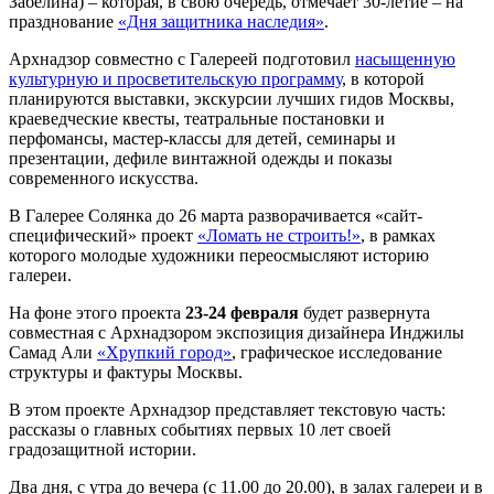
Забелина) – которая, в свою очередь, отмечает 30-летие – на
празднование
«Дня защитника наследия»
.
Арх
надзор совместно с Галереей подготовил
насыщенную
культурную и просветительскую программу
, в которой
планируются выставки, экскурсии лучших гидов Москвы,
краеведческие квесты, театральные постановки и
перфомансы, мастер-классы для детей, семинары и
презентации, дефиле винтажной одежды и показы
современного искусства.
В Галерее Солянка до 26 марта разворачивается «сайт-
специфический» проект
«Ломать не строить!»
, в рамках
которого молодые художники переосмысляют историю
галереи.
На фоне этого проекта
23-24 февраля
будет развернута
совместная с
Арх
надзором экспозиция дизайнера Инджилы
Самад Али
«Хрупкий город»
, графическое исследование
структуры и фактуры Москвы.
В этом проекте
Арх
надзор представляет текстовую часть:
рассказы о главных событиях первых 10 лет своей
градозащитной истории.
Два дня, с утра до вечера (с 11.00 до 20.00), в залах галереи и в