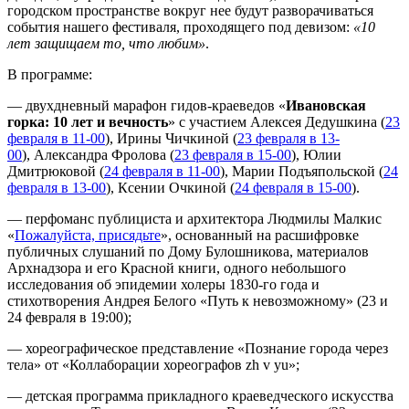
городском пространстве вокруг нее будут разворачиваться
события нашего фестиваля, проходящего под девизом:
«10
лет защищаем то, что любим»
.
В программе:
— двухдневный марафон гидов-краеведов «
Ивановская
горка: 10 лет и вечность
» с участием Алексея Дедушкина (
23
февраля в 11-00
), Ирины Чичкиной (
23 февраля в 13-
00
), Александра Фролова (
23 февраля в 15-00
), Юлии
Дмитрюковой (
24 февраля в 11-00
), Марии Подъяпольской (
24
февраля в 13-00
), Ксении Очкиной (
24 февраля в 15-00
).
— перфоманс публициста и архитектора Людмилы Малкис
«
Пожалуйста, присядьте
», основанный на расшифровке
публичных слушаний по Дому Булошникова, материалов
Арх
надзора и его Красной книги, одного небольшого
исследования об эпидемии холеры 1830-го года и
стихотворения Андрея Белого «Путь к невозможному» (23 и
24 февраля в 19:00);
— хореографическое представление «Познание города через
тела» от «Коллаборации хореографов zh v yu»;
— детская программа прикладного краеведческого искусства