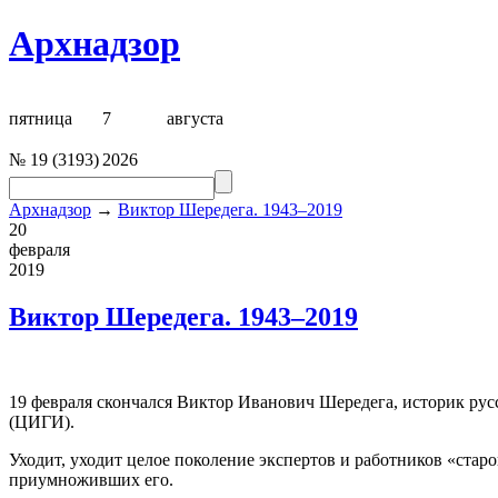
Архнадзор
пятница
7
августа
№
19
(
3193
)
2026
Архнадзор
→
Виктор Шередега. 1943–2019
20
февраля
2019
Виктор Шередега. 1943–2019
19 февраля скончался Виктор Иванович Шередега, историк рус
(ЦИГИ).
Уходит, уходит целое поколение экспертов и работников «стар
приумноживших его.