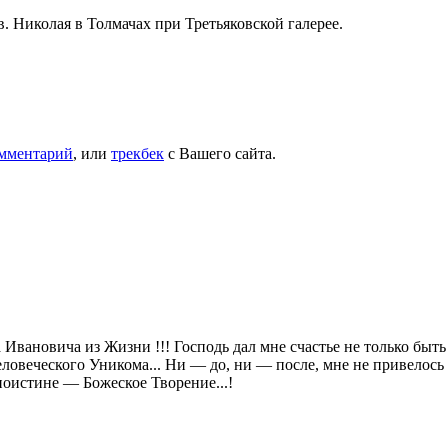
в. Николая в Толмачах при Третьяковской галерее.
омментарий
, или
трекбек
с Вашего сайта.
Ивановича из Жизни !!! Господь дал мне счастье не только быть
ловеческого Уникома... Ни — до, ни — после, мне не привелось 
оистине — Божеское Творение...!