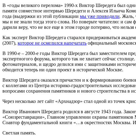
В «годы великого перелома» 1990-х Виктор Шередега был одним
памяти совместное интервью Шередеги и Алексея Ильича Коме
года (выдержки из этой публикации
мы уже приводили
. Жаль,
мы и не знали тогда этого слова. Но поверьте читателю: и са
дарили веру, что не все еще в этом городе потеряно, что нельзя
Как эксперт Виктор Шередега старался придерживаться академ
(2007),
которое не осмелился напечатать
официальный московск
В 1990-е – 2000-е годы Виктор Шередега был заместителем пр
экспертногого форума, которого так не хватает сейчас столиц
фотоматериалов, и щедро делился ими с защитниками историче
обходится теперь ни один проект в исторической Москве.
Виктор Шередега оказался причастен и к формированию боево
с коллегами из Центра историко-градостроительных исследова
вопросами сохранения памятников и нового строительства в и
Через несколько лет сайт «
Арх
надзор» стал одной из точек кр
Виктор Иванович Шередега родился в августе 1943 года. Зако
«Союзреставрации», Главном управлении охраны памятников М
Соавтор фундаментальной книги «…в окрестностях Москвы. Из
Светлая память.