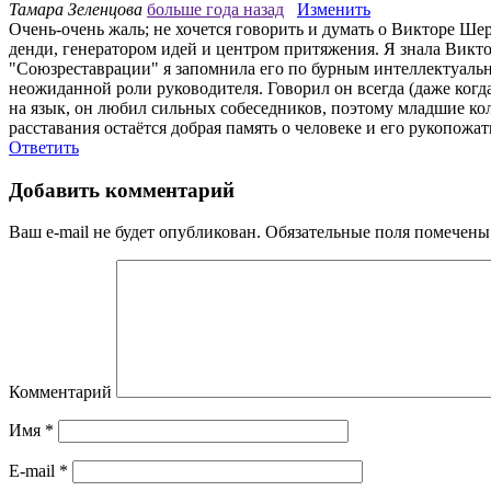
Тамара Зеленцова
больше года назад
Изменить
Очень-очень жаль; не хочется говорить и думать о Викторе Ш
денди, генератором идей и центром притяжения. Я знала Викто
"Союзреставрации" я запомнила его по бурным интеллектуальн
неожиданной роли руководителя. Говорил он всегда (даже когд
на язык, он любил сильных собеседников, поэтому младшие колл
расставания остаётся добрая память о человеке и его рукопож
Ответить
Добавить комментарий
Ваш e-mail не будет опубликован.
Обязательные поля помечен
Комментарий
Имя
*
E-mail
*