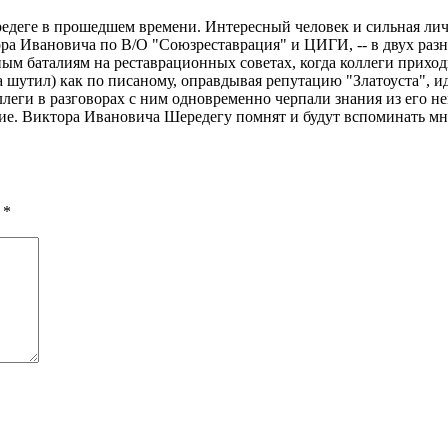
ередеге в прошедшем времени. Интересный человек и сильная лич
ра Ивановича по В/О "Союзреставрация" и ЦИГИ, -- в двух разн
ым баталиям на реставрационных советах, когда коллеги приход
а шутил) как по писаному, оправдывая репутацию "Златоуста", 
еги в разговорах с ним одновременно черпали знания из его неи
атие. Виктора Ивановича Шередегу помнят и будут вспоминать мн
ы
*