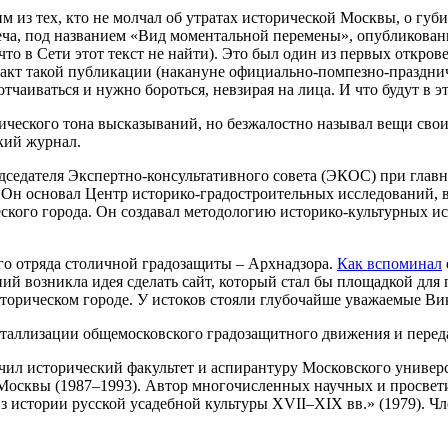
 из тех, кто не молчал об утратах исторической Москвы, о губи
ча, под названием «Вид моментальной перемены», опубликован
 что в Сети этот текст не найти). Это был один из первых откр
м факт такой публикации (накануне официально-помпезно-праздн
 отчаиваться и нужно бороться, невзирая на лица. И что будут в 
ического тона высказываний, но безжалостно называл вещи свои
ий журнал.
едседателя Экспертно-консультативного совета (ЭКОС) при глав
е. Он основал Центр историко-градостроительных исследований,
ского города. Он создавал методологию историко-культурных ис
го отряда столичной градозащиты –
Арх
надзора.
Как вспоминал
ний возникла идея сделать сайт, который стал бы площадкой дл
сторическом городе. У истоков стояли глубочайше уважаемые В
исталлизации общемосковского градозащитного движения и переда
нчил исторический факультет и аспирантуру Московского универ
осквы (1987–1993). Автор многочисленных научных и просвети
 истории русской усадебной культуры XVII–XIX вв.» (1979). Ч