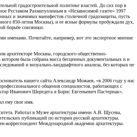
тельной градостроительной политике властей. До сих пор в
ное Рустамом Рахматуллиным в «Независимой газете» 1997
овенных и значимых манифестов столичной градозащиты, пусть
ичного 850-летия Москвы), и ее ясные формулы пробуждали дух,
этой борьбе союзники.
ми именами. Почитайте, например, вот это экспертное мнение
ном архитекторе Москвы, городского общественно-
 в котором была собрана масса бесценных документальных и и
следований и визуально-ландшафтного анализа, без которых не
основатель нашего сайта Александр Можаев, «в 2006 году у нас
я профессионального общения специалистов, работающих с
иктор Иванович Шередега и Борис Евгеньевич Пастернак».
л ему свое имя.
ситета. Работал в Музее архитектуры имени А.В. Щусева,
тельских публикаций по истории русской архитектуры.
лен-корреспондент Международной академии архитектуры.