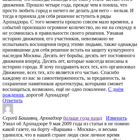
движения. Прошло четыре года, прежде чем я поняла, что
просто любить город и ничего не делать для него – нельзя. И
тогда я приняла для себя решение вступить в ряды
Архнадзора. С того момента прошло совсем мало времени, а
событий произошло огромное количество, но ни на секунду я
не усомнилась в правильности своего решения. Узнавая
историю движения, его участников, невозможно не
испытывать восхищения перед этими людьми, также однажды
принявшими для себя решение встать на защиту культурного
наследия Москвы. Десять лет борьбы, десять лет постоянного
движения вперёд. Десять лет, которые навсегда вписаны в
историю города. Я хочу поздравить всех тех, кто организовал
Движение, всех тех, кто является его частью. Спасибо
каждому из вас за самоотверженность, за преданность, за
сохранение памятников архитектуры, которыми сможет
восхищаться, возможно, ещё не одно поколение.
С днём
рождения
, дорогой Архнадзор!
Ответить
Сергей Башиянц, Архнадзор
больше года назад
Изменить
Узнал об Архнадзоре 9 мая 2009 года из статьи в не помню
какой газете, на борту «Варшава – Москва», и весьма
удивился, что в нашей стране люди свое личное время