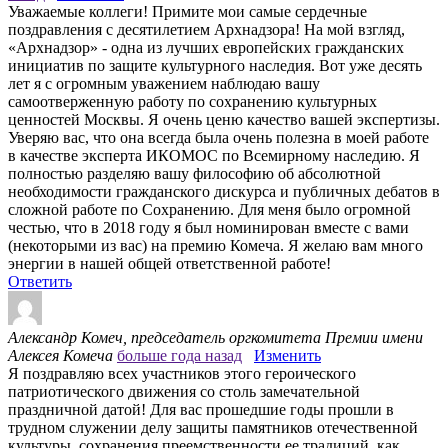
Уважаемые коллеги! Примите мои самые сердечные
поздравления с десятилетием Архнадзора! На мой взгляд,
«Архнадзор» - одна из лучших европейских гражданских
инициатив по защите культурного наследия. Вот уже десять
лет я с огромным уважением наблюдаю вашу
самоотверженную работу по сохранению культурных
ценностей Москвы. Я очень ценю качество вашей экспертизы.
Уверяю вас, что она всегда была очень полезна в моей работе
в качестве эксперта ИКОМОС по Всемирному наследию. Я
полностью разделяю вашу философию об абсолютной
необходимости гражданского дискурса и публичных дебатов в
сложной работе по Сохранению. Для меня было огромной
честью, что в 2018 году я был номинирован вместе с вами
(некоторыми из вас) на премию Комеча. Я желаю вам много
энергии в нашей общей ответственной работе!
Ответить
Александр Комеч, председатель оргкомитета Премии имени
Алексея Комеча
больше года назад
Изменить
Я поздравляю всех участников этого героического
патриотического движения со столь замечательной
праздничной датой! Для вас прошедшие годы прошли в
трудном служении делу защиты памятников отечественной
культуры, сохранения преемственности ее традиций, как