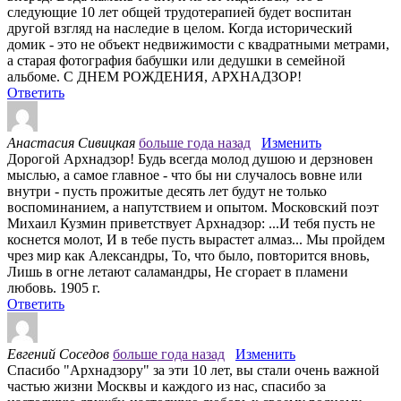
следующие 10 лет общей трудотерапией будет воспитан
другой взгляд на наследие в целом. Когда исторический
домик - это не объект недвижимости с квадратными метрами,
а старая фотография бабушки или дедушки в семейной
альбоме. С ДНЕМ РОЖДЕНИЯ, АРХНАДЗОР!
Ответить
Анастасия Сивицкая
больше года назад
Изменить
Дорогой Архнадзор! Будь всегда молод душою и дерзновен
мыслью, а самое главное - что бы ни случалось вовне или
внутри - пусть прожитые десять лет будут не только
воспоминанием, а напутствием и опытом. Московский поэт
Михаил Кузмин приветствует Архнадзор: ...И тебя пусть не
коснется молот, И в тебе пусть вырастет алмаз... Мы пройдем
чрез мир как Александры, То, что было, повторится вновь,
Лишь в огне летают саламандры, Не сгорает в пламени
любовь. 1905 г.
Ответить
Евгений Соседов
больше года назад
Изменить
Спасибо "Архнадзору" за эти 10 лет, вы стали очень важной
частью жизни Москвы и каждого из нас, спасибо за