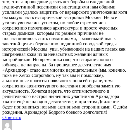
тем, что за прошедшие десять лет борьбы и ежедневной
нудно-рутинной переписки с инстанциями нам общими
усилиями удалось защитить от варварского уничтожения хотя
бы малую часть исторической застройки Москвы. Не все
усилия увенчались успехом, но любое стремление к
сохранению памятников архитектуры и просто чудесных
старых домиков, которым по разным причинам не
посчастливилось стать памятниками, – маленький шаг к
заветной цели: сбережению подлинной городской среды
исторической Москвы, увы, убывающей на наших глазах как
шагреневая кожа из-за ненасытных желаний алчных
застройщиков. Но время показало, что старания юного
юбиляра не напрасны. За прошедшее десятилетие имя
«Архнадзор» стало для многих нарицательным (мы, конечно,
пока не Xerox Corporation, ну так мы и помоложе),
аналогичные проекты появляются по всей стране, тема
сохранения архитектурного наследия приобрела заметную
актуальность. Хочется верить, что оптимистичного и
решительного настроя нынешних участников Архнадзора
хватит ещё не на одно десятилетие, и при этом Движение
будет пополняться новыми активными сторонниками. С днём
рождения, Архнадзор! Бодрого боевого долголетия!
Ответить