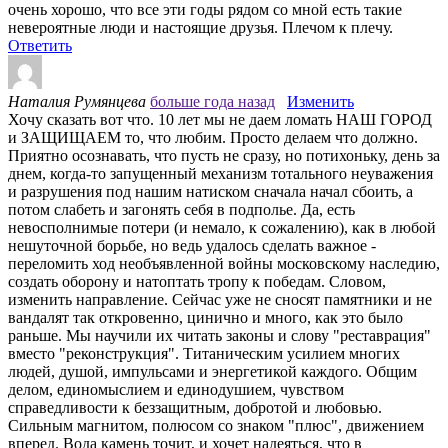
очень хорошо, что все эти годы рядом со мной есть такие
невероятные люди и настоящие друзья. Плечом к плечу.
Ответить
Наталия Румянцева
больше года назад
Изменить
Хочу сказать вот что. 10 лет мы не даем ломать НАШ ГОРОД
и ЗАЩИЩАЕМ то, что любим. Просто делаем что должно.
Приятно осознавать, что пусть не сразу, но потихоньку, день за
днем, когда-то запущенный механизм тотального неуважения
и разрушения под нашим натиском сначала начал сбоить, а
потом слабеть и загонять себя в подполье. Да, есть
невосполнимые потери (и немало, к сожалению), как в любой
нешуточной борьбе, но ведь удалось сделать важное -
переломить ход необъявленной войны московскому наследию,
создать оборону и натоптать тропу к победам. Словом,
изменить направление. Сейчас уже не сносят памятники и не
вандалят так откровенно, цинично и много, как это было
раньше. Мы научили их читать законы и слову "реставрация"
вместо "реконструкция". Титаническим усилием многих
людей, душой, импульсами и энергетикой каждого. Общим
делом, единомыслием и единодушием, чувством
справедливости к беззащитным, добротой и любовью.
Сильным магнитом, полюсом со знаком "плюс", движением
вперед. Вода камень точит, и хочет надеяться, что в