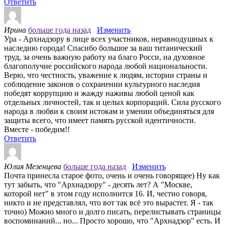
Ответить
Ирина
больше года назад
Изменить
Ура - Архнадзору в лице всех участников, неравнодушных к
наследию города! Спасибо большое за ваш титанический
труд, за очень важную работу на благо Росси, на духовное
благополучие российского народа любой национальности.
Верю, что честность, уважение к людям, истории страны и
соблюдение законов о сохранении культурного наследия
победят коррупцию и жажду наживы любой ценой как
отдельных личностей, так и целых корпораций. Сила русского
народа в любви к своим истокам и умении объединяться для
защиты всего, что имеет память русской идентичности.
Вместе - победим!!
Ответить
Юлия Мезенцева
больше года назад
Изменить
Почта принесла старое фото, очень и очень говорящее) Ну как
тут забыть, что "Архнадзору" - десять лет? А "Москве,
которой нет" в этом году исполнится 16. И, честно говоря,
никто и не представлял, что вот так всё это вырастет. Я - так
точно) Можно много и долго писать, перелистывать страницы
воспоминаний... но... Просто хорошо, что "Архнадзор" есть. И