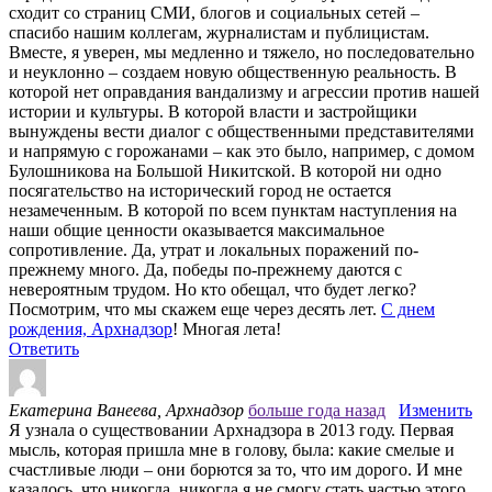
сходит со страниц СМИ, блогов и социальных сетей –
спасибо нашим коллегам, журналистам и публицистам.
Вместе, я уверен, мы медленно и тяжело, но последовательно
и неуклонно – создаем новую общественную реальность. В
которой нет оправдания вандализму и агрессии против нашей
истории и культуры. В которой власти и застройщики
вынуждены вести диалог с общественными представителями
и напрямую с горожанами – как это было, например, с домом
Булошникова на Большой Никитской. В которой ни одно
посягательство на исторический город не остается
незамеченным. В которой по всем пунктам наступления на
наши общие ценности оказывается максимальное
сопротивление. Да, утрат и локальных поражений по-
прежнему много. Да, победы по-прежнему даются с
невероятным трудом. Но кто обещал, что будет легко?
Посмотрим, что мы скажем еще через десять лет.
С днем
рождения, Архнадзор
! Многая лета!
Ответить
Екатерина Ванеева, Архнадзор
больше года назад
Изменить
Я узнала о существовании Архнадзора в 2013 году. Первая
мысль, которая пришла мне в голову, была: какие смелые и
счастливые люди – они борются за то, что им дорого. И мне
казалось, что никогда, никогда я не смогу стать частью этого