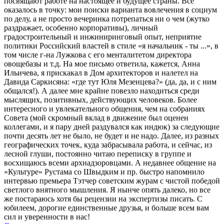
посвящают работе на настоящее и будущее страны. Все
оказалось в точку: мои поиски варианта вовлечения в социум
по делу, а не просто вечеринка потрепаться ни о чем (жутко
раздражает, особенно корпоративы), личный
градостроительный и инжиниринговый опыт, неприятие
политики Российский властей в стиле «я начальник - ты ...», в
том числе г-на Лужкова с его менталитетом директора
овощебазы и т.д. На мое письмо ответила, кажется, Анна
Ильичева, я прискакал в Дом архитекторов и налетел на
Давида Саркисяна: «где тут Юля Мезенцева?» (да, да, и с ним
общался!). А далее мне крайне повезло находиться среди
мыслящих, позитивных, действующих человеков. Более
интересного и увлекательного общения, чем на собраниях
Совета (мой скромный вклад в движение был оценен
коллегами, и я пару дней раздувался как индюк) за следующие
почти десять лет не было, не будет и не надо. Далее, из разных
географических точек, куда забрасывала работа, и сейчас, из
лесной глуши, постоянно читаю переписку в группе и
восхищаюсь всеми архнадзоровцами. А недавнее общение на
«Культуре» Рустама со Швыдким и пр. быстро напомнило
интервью премьера Тэтчер советским журам с чистой победой
светлого внятного мышления. Я нынче опять далеко, но все
же постараюсь хотя бы рецензии на экспертизы писать. С
юбилеем, дорогие единственные друзья, и больше всем вам
сил и уверенности в нас!