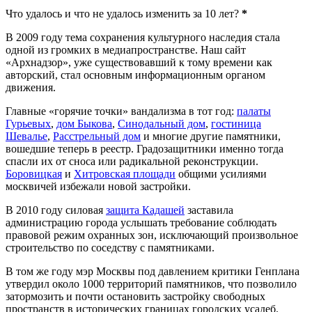
Что удалось и что не удалось изменить за 10 лет?
*
В 2009 году тема сохранения культурного наследия стала
одной из громких в медиапространстве. Наш сайт
«
Арх
надзор», уже существовавший к тому времени как
авторский, стал основным информационным органом
движения.
Главные «горячие точки» вандализма в тот год:
палаты
Гурьевых
,
дом Быкова
,
Синодальный дом
,
гостиница
Шевалье
,
Расстрельный дом
и многие другие памятники,
вошедшие теперь в реестр. Градозащитники именно тогда
спасли их от сноса или радикальной реконструкции.
Боровицкая
и
Хитровская площади
общими усилиями
москвичей избежали новой застройки.
В 2010 году силовая
защита Кадашей
заставила
администрацию города услышать требование соблюдать
правовой режим охранных зон, исключающий произвольное
строительство по соседству с памятниками.
В том же году мэр Москвы под давлением критики Генплана
утвердил около 1000 территорий памятников, что позволило
затормозить и почти остановить застройку свободных
пространств в исторических границах городских усадеб.