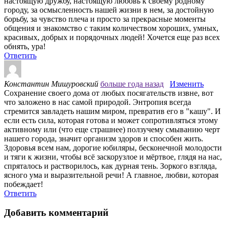
настоящую дружбу, настоящую любовь к своему родному
городу, за осмысленность нашей жизни в нем, за достойную
борьбу, за чувство плеча и просто за прекрасные моменты
общения и знакомство с таким количеством хороших, умных,
красивых, добрых и порядочных людей! Хочется еще раз всех
обнять, ура!
Ответить
Константин Мишуровский
больше года назад
Изменить
Сохранение своего дома от любых посягательств извне, вот
что заложено в нас самой природой. Энтропия всегда
стремится завладеть нашим миром, превратив его в "кашу". И
если есть сила, которая готова и может сопротивляться этому
активному или (что еще страшнее) ползучему смыванию черт
нашего города, значит организм здоров и способен жить.
Здоровья всем нам, дорогие юбиляры, бесконечной молодости
и тяги к жизни, чтобы всё заскорузлое и мёртвое, глядя на нас,
спряталось и растворилось, как дурная тень. Зоркого взгляда,
ясного ума и выразительной речи! А главное, любви, которая
побеждает!
Ответить
Добавить комментарий