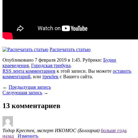
Распечатать статью
Опубликовано 7 февраля 2019 в 1:45. Рубрики:
Будни
краеведения
,
Городская трибуна
.
RSS лента комментариев
к этой записи. Вы можете
оставить
комментарий
, или
трекбек
с Вашего сайта.
←
Предыдущая запись
Следующая запись
→
13 комментариев
Тодор Крестев, эксперт ИКОМОС (Болгария)
больше года
назад
Изменить