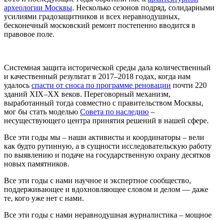
археологии Москвы
. Несколько сезонов подряд, солидарными
усилиями градозащитников и всех неравнодушных,
бесконечный московский ремонт постепенно вводится в
правовое поле.
Системная защита исторической среды дала количественный
и качественный результат в 2017–2018 годах, когда нам
удалось
спасти от сноса по программе реновации
почти 220
зданий XIX–XX веков. Переговорный механизм,
выработанный тогда совместно с правительством Москвы,
мог бы стать моделью
Совета по наследию
–
несуществующего центра принятия решений в нашей сфере.
Все эти годы мы – наши активисты и координаторы – вели
как будто рутинную, а в сущности исследовательскую работу
по выявлению и подаче на государственную охрану десятков
новых памятников.
Все эти годы с нами научное и экспертное сообщество,
поддерживающее и вдохновляющее словом и делом — даже
те, кого уже нет с нами.
Все эти годы с нами неравнодушная журналистика – мощное