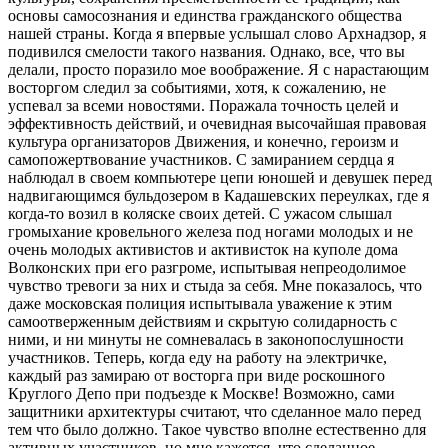
основы самосознания и единства гражданского общества
нашей страны. Когда я впервые услышал слово Архнадзор, я
подивился смелости такого названия. Однако, все, что вы
делали, просто поразило мое воображение. Я с нарастающим
восторгом следил за событиями, хотя, к сожалению, не
успевал за всеми новостями. Поражала точность целей и
эффективность действий, и очевидная высочайшая правовая
культура организаторов Движения, и конечно, героизм и
самопожертвование участников. С замиранием сердца я
наблюдал в своем компьютере цепи юношей и девушек перед
надвигающимся бульдозером в Кадашевских переулках, где я
когда-то возил в коляске своих детей. С ужасом слышал
громыхание кровельного железа под ногами молодых и не
очень молодых активистов и активисток на куполе дома
Волконских при его разгроме, испытывая непреодолимое
чувство тревоги за них и стыда за себя. Мне показалось, что
даже московская полиция испытывала уважение к этим
самоотверженным действиям и скрытую солидарность с
ними, и ни минуты не сомневалась в законопослушности
участников. Теперь, когда еду на работу на электричке,
каждый раз замираю от восторга при виде роскошного
Круглого Депо при подъезде к Москве! Возможно, сами
защитники архитектуры считают, что сделанное мало перед
тем что было должно. Такое чувство вполне естественно для
активных участников, но мне кажется, что сделанное