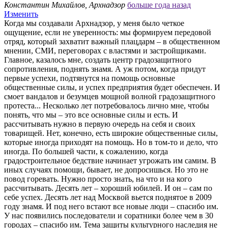
Константин Михайлов, Архнадзор
больше года назад
Изменить
Когда мы создавали Архнадзор, у меня было четкое
ощущение, если не уверенность: мы формируем передовой
отряд, который захватит важный плацдарм – в общественном
мнении, СМИ, переговорах с властями и застройщиками.
Главное, казалось мне, создать центр градозащитного
сопротивления, поднять знамя. А уж потом, когда придут
первые успехи, подтянутся на помощь основные
общественные силы, и успех предприятия будет обеспечен. И
смоет вандалов и безумцев мощной волной градозащитного
протеста... Несколько лет потребовалось лично мне, чтобы
понять, что мы – это все основные силы и есть. И
рассчитывать нужно в первую очередь на себя и своих
товарищей. Нет, конечно, есть широкие общественные силы,
которые иногда приходят на помощь. Но в том-то и дело, что
иногда. По большей части, к сожалению, когда
градостроительное бедствие начинает угрожать им самим. В
иных случаях помощи, бывает, не допросишься. Но это не
повод горевать. Нужно просто знать, на что и на кого
рассчитывать. Десять лет – хороший юбилей. И он – сам по
себе успех. Десять лет над Москвой вьется поднятое в 2009
году знамя. И под него встают все новые люди – спасибо им.
У нас появились последователи и соратники более чем в 30
городах – спасибо им. Тема защиты культурного наследия не