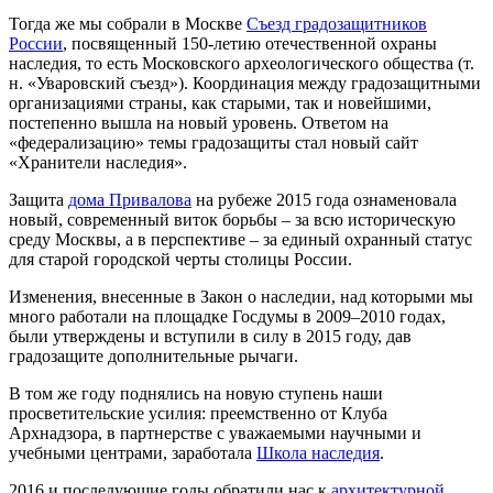
Тогда же мы собрали в Москве
Съезд градозащитников
России
, посвященный 150‑летию отечественной охраны
наследия, то есть Московского археологического общества (т.
н. «Уваровский съезд»). Координация между градозащитными
организациями страны, как старыми, так и новейшими,
постепенно вышла на новый уровень. Ответом на
«федерализацию» темы градозащиты стал новый сайт
«Хранители наследия».
Защита
дома Привалова
на рубеже 2015 года ознаменовала
новый, современный виток борьбы – за всю историческую
среду Москвы, а в перспективе – за единый охранный статус
для старой городской черты столицы России.
Изменения, внесенные в Закон о наследии, над которыми мы
много работали на площадке Госдумы в 2009–2010 годах,
были утверждены и вступили в силу в 2015 году, дав
градозащите дополнительные рычаги.
В том же году поднялись на новую ступень наши
просветительские усилия: преемственно от Клуба
Арх
надзора, в партнерстве с уважаемыми научными и
учебными центрами, заработала
Школа наследия
.
2016 и последующие годы обратили нас к
архитектурной