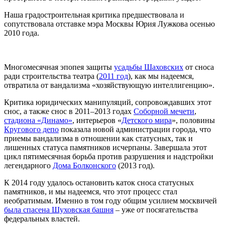
Наша градостроительная критика предшествовала и
сопутствовала отставке мэра Москвы Юрия Лужкова осенью
2010 года.
Многомесячная эпопея защиты
усадьбы Шаховских
от сноса
ради строительства театра (
2011 год
), как мы надеемся,
отвратила от вандализма «хозяйствующую интеллигенцию».
Критика юридических манипуляций, сопровождавших этот
снос, а также снос в 2011–2013 годах
Соборной мечети
,
стадиона «Динамо»
, интерьеров «
Детского мира
», половины
Кругового депо
показала новой администрации города, что
приемы вандализма в отношении как статусных, так и
лишенных статуса памятников исчерпаны. Завершала этот
цикл пятимесячная борьба против разрушения и надстройки
легендарного
Дома Болконского
(2013 год).
К 2014 году удалось остановить каток сноса статусных
памятников, и мы надеемся, что этот процесс стал
необратимым. Именно в том году общим усилием москвичей
была спасена Шуховская башня
– уже от посягательства
федеральных властей.